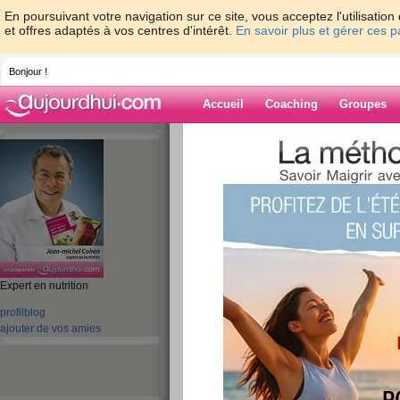
En poursuivant votre navigation sur ce site, vous acceptez l'utilisati
et offres adaptés à vos centres d'intérêt.
En savoir plus et gérer ces 
Bonjour !
Accueil
Coaching
Groupes
Accueil
>
espaces
>
jeanmichelcohen
> E
gagné... Désirez-vous être la prochaine ?
Blog de jeanmi
aide blog
Expert en nutrition
Encore un progra
profil
blog
ajouter de vos amies
gagné... Désirez-vo
prochaine ?
publié le 08/12/2010 à 09:33