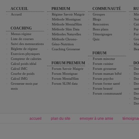
ACCUEIL
PREMIUM
COMMUNAUTÉ
RU
Accueil
Régime Savoir Maigrir
Groupes
Min
Méthode Montignac
Blogs
Nut
Méthode MentalSlim
Rencontres
Cui
COACHING
Méthode Slim Data
Bons plans
Psy
Menus régime
Méthodes Naturelles
Témoignages
For
Liste de courses
Méthode Chrono-
Quiz
Gro
Suivi des mensurations
Géno-Nutrition
Ma
Réglette de régime
Coaching Grossesse
Bea
FORUM
Exercices physiques
Compteur de calories
Forum minceur
FORUM PREMIUM
DO
Calcul poids idéal
Forum cuisine
Calcul IMC
Forum Savoir Maigrir
Forum grossesse
Dos
Courbe de poids
Forum Montignac
Forum maman bébé
Dos
Calcul IMG
Forum MentalSlim
Forum psycho
Dos
Grossesse mois par
Forum SLIM data
Forum forme santé
Dos
mois
Forum beauté
san
Forum communauté
Dos
Dos
Dos
accueil
plan du site
envoyer à une amie
témoigna
Forum minceur
Forum cuisine
Commencer un régime
boissons, vins et cocktails