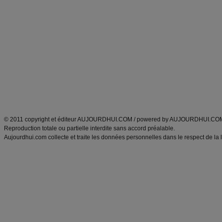
Alimentation équilibrée et nutrition
astuces et bons plans
Minceur
Recette cuisine
exercices physiques
recette facile
produits minceur
Recette poulet
Tags
:
ventre plat
|
maigrir des fesses
|
abdominaux
|
régime américain
|
régime mayo
|
Découvrez aussi
:
exercices abdominaux
|
recette wok
|
ANXA Partenaires
:
Recette
de cuisine |
Recette cuisine
|
© 2011 copyright et éditeur AUJOURDHUI.COM / powered by AUJOURDHUI.CO
Reproduction totale ou partielle interdite sans accord préalable.
Aujourdhui.com collecte et traite les données personnelles dans le respect de la 