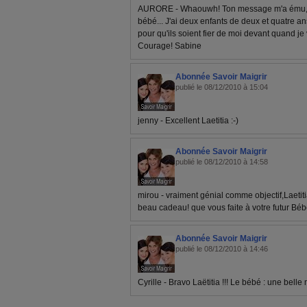
AURORE - Whaouwh! Ton message m'a ému, La
bébé... J'ai deux enfants de deux et quatre ans
pour qu'ils soient fier de moi devant quand je 
Courage! Sabine
Abonnée Savoir Maigrir
publié le 08/12/2010 à 15:04
jenny - Excellent Laetitia :-)
Abonnée Savoir Maigrir
publié le 08/12/2010 à 14:58
mirou - vraiment génial comme objectif,Laetiti
beau cadeau! que vous faite à votre futur Béb
Abonnée Savoir Maigrir
publié le 08/12/2010 à 14:46
Cyrille - Bravo Laëtitia !!! Le bébé : une belle 