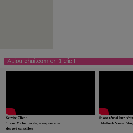
Aujourdhui.com en 1 clic !
Service Client
ils ont réussi leur rég
"Jean-Michel Berille, le responsable
- Méthode Savoir Maig
des télé-conseillers."