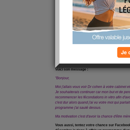
Bonjour,
Je suis très heureux de venir vous présente
jeu :
Je commence lundi 03 janvier 2011
. Grâ
de ma page fan sur Facebook, cette personne
d'une valeur de 119 euros sur mon programme
Bravo à
Je 
Laetitia Delob
Voici son message :
"Bonjour,
Moi j'allais vous voir Dr cohen à votre cabinet e
Je souhaiterais continuer car mon but et de pe
recommencer les fécondations in vitro afin d'av
c'est dur alors quand j'ai vu votre mot qui par
programme j'ai sauté dessus.
Ma motivation c'est d'avoir la chance d'être mère
Vous aussi, tentez votre chance sur Facebook