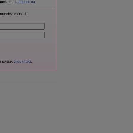
cliquant ici
itement
en
.
nnectez-vous ici :
de passe,
cliquant ici
.