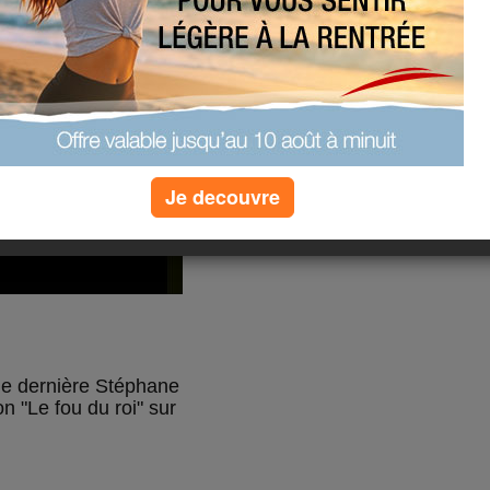
Je decouvre
e dernière Stéphane
n "Le fou du roi" sur