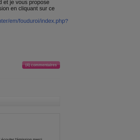
d et je vous propose
sion en cliquant sur ce
einter/em/fouduroi/index.php?
(4) commentaires
t écouter l'émission merci.