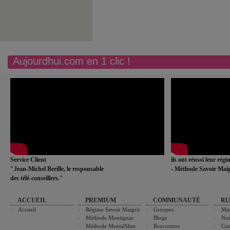
Aujourdhui.com en 1 clic !
Service Client
ils ont réussi leur rég
"Jean-Michel Berille, le responsable
- Méthode Savoir Maig
des télé-conseillers."
ACCUEIL
PREMIUM
COMMUNAUTÉ
RU
Accueil
Régime Savoir Maigrir
Groupes
Min
Méthode Montignac
Blogs
Nut
Méthode MentalSlim
Rencontres
Cui