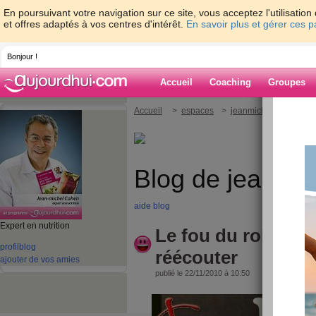
En poursuivant votre navigation sur ce site, vous acceptez l'utilisati
et offres adaptés à vos centres d'intérêt.
En savoir plus et gérer ces 
Bonjour !
Accueil
Coaching
Groupes
Accueil
>
espaces
>
jeanmichelcohen
> L
Blog de jeanmi
aide blog
Expert en nutrition
Le fou du roi: émi
profil
blog
réécouter
ajouter de vos amies
publié le 22/11/2010 à 10:50