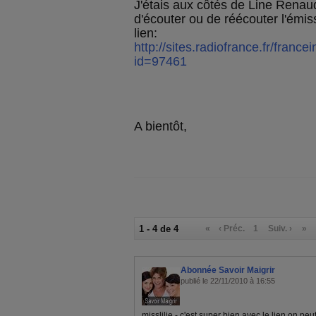
J'étais aux côtés de Line Renau
d'écouter ou de réécouter l'émis
lien:
http://sites.radiofrance.fr/franc
id=97461
A bientôt,
1 - 4 de 4
«
‹ Préc.
1
Suiv. ›
»
Abonnée Savoir Maigrir
publié le 22/11/2010 à 16:55
misslilie - c'est super bien avec le lien on peu