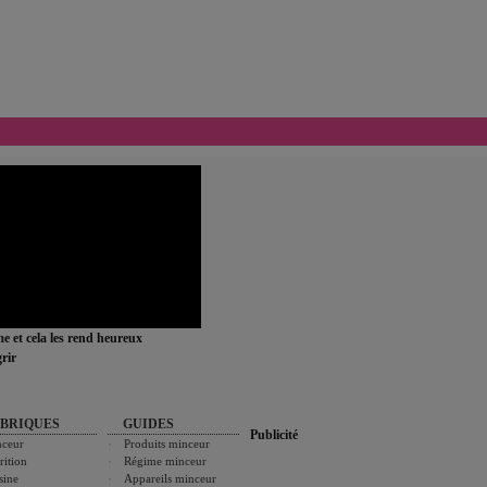
ime et cela les rend heureux
rir
BRIQUES
GUIDES
Publicité
ceur
Produits minceur
rition
Régime minceur
sine
Appareils minceur