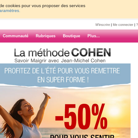
on de cookies pour vous proposer des services
paramètres.
M'inscrire
|
Me connecter
|
?
Communauté
Rubriques
Boutique
Plus...
e fou du roi: émission à réécouter
chelcohen
ssion à
ARCHIVES