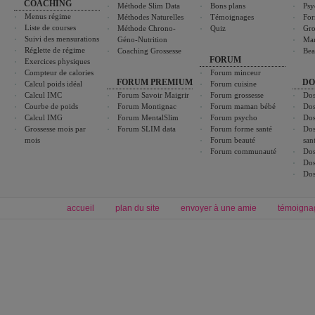
COACHING
Méthode Slim Data
Bons plans
Psy
Menus régime
Méthodes Naturelles
Témoignages
For
Liste de courses
Méthode Chrono-
Quiz
Gro
Suivi des mensurations
Géno-Nutrition
Ma
Réglette de régime
Coaching Grossesse
Bea
FORUM
Exercices physiques
Compteur de calories
Forum minceur
FORUM PREMIUM
DO
Calcul poids idéal
Forum cuisine
Calcul IMC
Forum Savoir Maigrir
Forum grossesse
Dos
Courbe de poids
Forum Montignac
Forum maman bébé
Dos
Calcul IMG
Forum MentalSlim
Forum psycho
Dos
Grossesse mois par
Forum SLIM data
Forum forme santé
Dos
mois
Forum beauté
san
Forum communauté
Dos
Dos
Dos
accueil
plan du site
envoyer à une amie
témoigna
Forum minceur
Forum cuisine
Commencer un régime
boissons, vins et cocktails
Alimentation équilibrée et nutrition
astuces et bons plans
Minceur
Recette cuisine
exercices physiques
recette facile