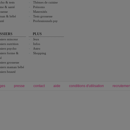
cho & tests
Thèmes de cuisine
me & santé
Prénoms
ssesse
Maternités
man & bébé
Tests grossesse
uté
Professionnels psy
SSIERS
PLUS
siers minceur
Jeux
siers nutrition
Infos
siers psycho
Astro
siers forme &
Shopping
té
siers grossesse
siers maman bébé
siers beauté
ges
presse
contact
aide
conditions d'utilisation
recrutemen
Forum grossesse et bébé
Forum psychologie
envie de bébé et de devenir maman
développement personnel et spiritua
accouchement et naissance de bébé
couple et sexualité
Grossesse et femme enceinte
Psychologie
symptome grossesse
intelligence et test de qi