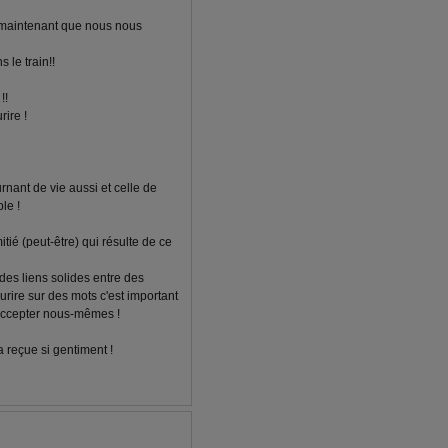
s maintenant que nous nous
s le train!!
!!
rire !
rnant de vie aussi et celle de
le !
mitié (peut-être) qui résulte de ce
des liens solides entre des
rire sur des mots c'est important
accepter nous-mêmes !
a reçue si gentiment !