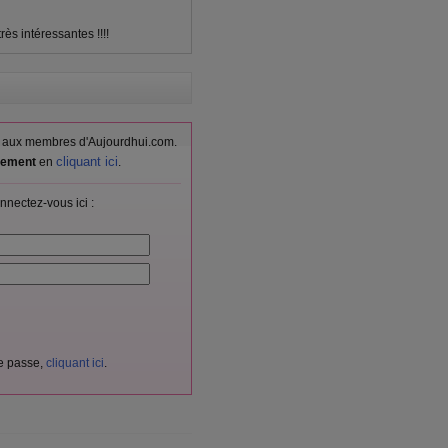
rès intéressantes !!!!
vés aux membres d'Aujourdhui.com.
cliquant ici
itement
en
.
nnectez-vous ici :
de passe,
cliquant ici
.