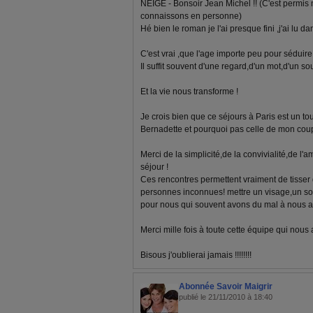
NEIGE - Bonsoir Jean Michel !! (C'est permi
connaissons en personne)
Hé bien le roman je l'ai presque fini ,j'ai lu dan
C'est vrai ,que l'age importe peu pour séduire 
Il suffit souvent d'une regard,d'un mot,d'un sou
Et la vie nous transforme !
Je crois bien que ce séjours à Paris est un tou
Bernadette et pourquoi pas celle de mon coup
Merci de la simplicité,de la convivialité,de l'a
séjour !
Ces rencontres permettent vraiment de tisser 
personnes inconnues! mettre un visage,un sou
pour nous qui souvent avons du mal à nous 
Merci mille fois à toute cette équipe qui nous 
Bisous j'oublierai jamais !!!!!!!!
Abonnée Savoir Maigrir
publié le 21/11/2010 à 18:40