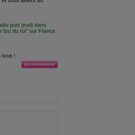
 et vous aident au
dio puis jeudi dans
 fou du roi" sur France
 tous !
(6) commentaires