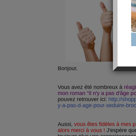
Bonjour,
Vous avez été nombreux à
réagi
mon roman "Il n'y a pas d'âge po
pouvez retrouver ici:
http://shop
y-a-pas-d-age-pour-seduire-bro
Aussi,
vous êtes fidèles à mes 
alors merci à vous !
J'espère que