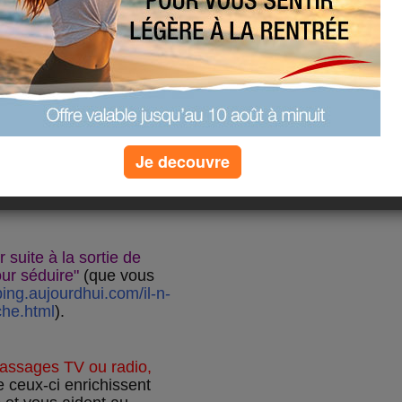
Je decouvre
r suite à la sortie de
ur séduire"
(que vous
ping.aujourdhui.com/il-n-
che.html
).
passages TV ou radio,
 ceux-ci enrichissent