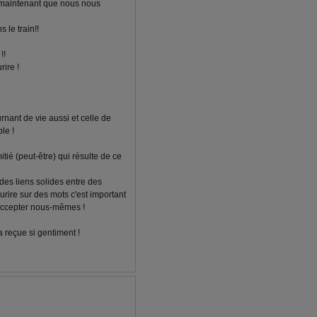
s maintenant que nous nous
s le train!!
!!
rire !
rnant de vie aussi et celle de
le !
mitié (peut-être) qui résulte de ce
des liens solides entre des
rire sur des mots c'est important
accepter nous-mêmes !
a reçue si gentiment !