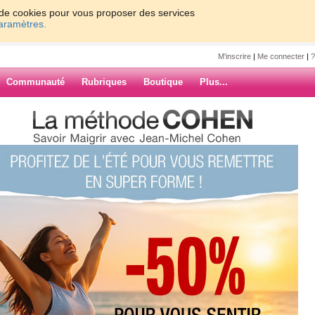
on de cookies pour vous proposer des services
paramètres.
M'inscrire
|
Me connecter
|
?
Communauté
Rubriques
Boutique
Plus...
os réactions, nos RDV: merci !
chelcohen
 RDV: merci !
ARCHIVES