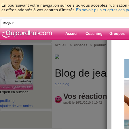
En poursuivant votre navigation sur ce site, vous acceptez l'utilisati
et offres adaptés à vos centres d'intérêt.
En savoir plus et gérer ces 
Bonjour !
Accueil
Coaching
Groupes
Accueil
>
espaces
>
jeanmichelcohen
> V
Blog de jeanmi
aide blog
Expert en nutrition
Vos réactions, nos
profil
blog
publié le 16/11/2010 à 10:42
ajouter de vos amies