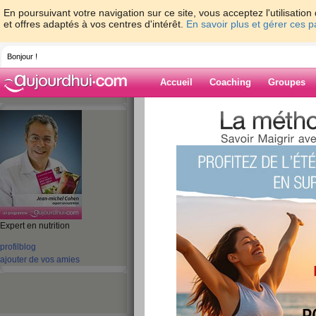
En poursuivant votre navigation sur ce site, vous acceptez l'utilisati
et offres adaptés à vos centres d'intérêt.
En savoir plus et gérer ces 
Bonjour !
Accueil
Coaching
Groupes
Accueil
>
espaces
>
jeanmichelcohen
> E
alimentaires
Blog de jeanmi
aide blog
Expert en nutrition
Enquête sur les n
profil
blog
ajouter de vos amies
troubles alimentai
publié le 10/12/2010 à 04:02