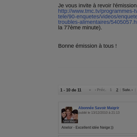
Je vous invite à revoir l'émission 
http://www.tmc.tv/programmes-t
tele/90-enquetes/videos/enquet
troubles-alimentaires/5405057.h
la 77ème minute).
Bonne émission à tous !
1 - 10 de 11
«
‹ Préc.
1
2
Suiv. ›
Abonnée Savoir Maigrir
publié le 13/12/2010 à 21:13
Anelor - Excellent idée Neige:))