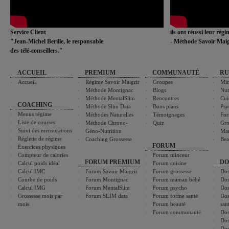
Service Client
ils ont réussi leur rég
"Jean-Michel Berille, le responsable
- Méthode Savoir Maig
des télé-conseillers."
ACCUEIL
PREMIUM
COMMUNAUTÉ
RU
Accueil
Régime Savoir Maigrir
Groupes
Min
Méthode Montignac
Blogs
Nut
Méthode MentalSlim
Rencontres
Cui
COACHING
Méthode Slim Data
Bons plans
Psy
Menus régime
Méthodes Naturelles
Témoignages
For
Liste de courses
Méthode Chrono-
Quiz
Gro
Suivi des mensurations
Géno-Nutrition
Ma
Réglette de régime
Coaching Grossesse
Bea
FORUM
Exercices physiques
Compteur de calories
Forum minceur
FORUM PREMIUM
DO
Calcul poids idéal
Forum cuisine
Calcul IMC
Forum Savoir Maigrir
Forum grossesse
Dos
Courbe de poids
Forum Montignac
Forum maman bébé
Dos
Calcul IMG
Forum MentalSlim
Forum psycho
Dos
Grossesse mois par
Forum SLIM data
Forum forme santé
Dos
mois
Forum beauté
san
Forum communauté
Dos
Dos
Dos