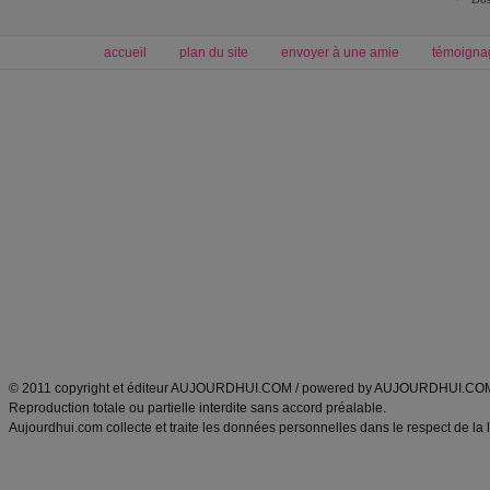
accueil
plan du site
envoyer à une amie
témoigna
Forum minceur
Forum cuisine
Commencer un régime
boissons, vins et cocktails
Alimentation équilibrée et nutrition
astuces et bons plans
Minceur
Recette cuisine
exercices physiques
recette facile
produits minceur
Recette poulet
Tags
:
ventre plat
|
maigrir des fesses
|
abdominaux
|
régime américain
|
régime mayo
|
Découvrez aussi
:
exercices abdominaux
|
recette wok
|
ANXA Partenaires
:
Recette
de cuisine |
Recette cuisine
|
© 2011 copyright et éditeur AUJOURDHUI.COM / powered by AUJOURDHUI.CO
Reproduction totale ou partielle interdite sans accord préalable.
Aujourdhui.com collecte et traite les données personnelles dans le respect de la 