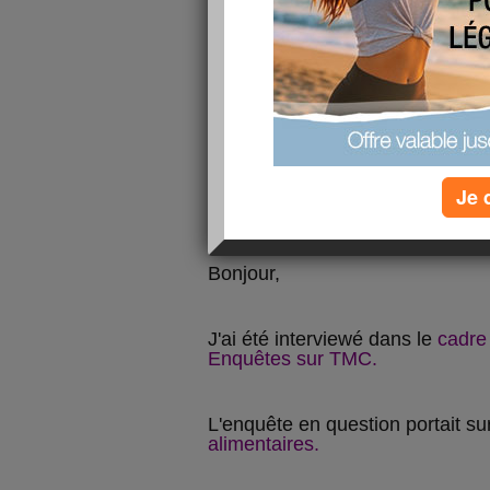
Je 
Bonjour,
J'ai été interviewé dans le
cadre 
Enquêtes sur TMC.
L'enquête en question portait su
alimentaires.