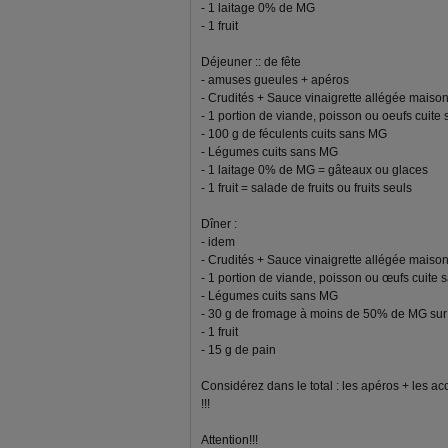
- 1 laitage 0% de MG
- 1 fruit
Déjeuner :: de fête
- amuses gueules + apéros
- Crudités + Sauce vinaigrette allégée maiso
- 1 portion de viande, poisson ou oeufs cuit
- 100 g de féculents cuits sans MG
- Légumes cuits sans MG
- 1 laitage 0% de MG = gâteaux ou glaces
- 1 fruit = salade de fruits ou fruits seuls
Dîner :
- idem
- Crudités + Sauce vinaigrette allégée maiso
- 1 portion de viande, poisson ou œufs cuite
- Légumes cuits sans MG
- 30 g de fromage à moins de 50% de MG sur 
- 1 fruit
- 15 g de pain
Considérez dans le total : les apéros + le
!!!
Attention!!!