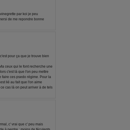
vinegrette par koi je peu
e mersi de me repondre bonne
 c'est pour ça que je trouve bien
Ma ceux qui le font recherche une
lors c'est là que l'on peu mettre
e faire ces psedo régime. Pour la
st lié au fait que l'on aime
e cas là on peut arriver à de tels
mal, c' vrai que c' peu mais
ide à perdre : moins de féculents