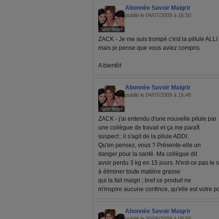
Abonnée Savoir Maigrir
publié le 04/07/2009 à 16:50
ZACK - Je me suis trompé c'est la pillule ALLI
mais je pense que vous aviez compris.
A bientôt
Abonnée Savoir Maigrir
publié le 04/07/2009 à 16:48
ZACK - j'ai entendu d'une nouvelle pilule par
une collègue de travail et ça me paraît
suspect : il s'agit de la pilule ADDI.
Qu'en pensez, vous ? Présente-elle un
danger pour la santé. Ma collègue dit
avoir perdu 3 kg en 15 jours. N'est-ce pas le si
à éliminer toute matière grasse
qui la fait maigri ; bref ce produit ne
m'inspire aucune confince, qu'elle est votre p
Abonnée Savoir Maigrir
publié le 30/06/2009 à 08:56