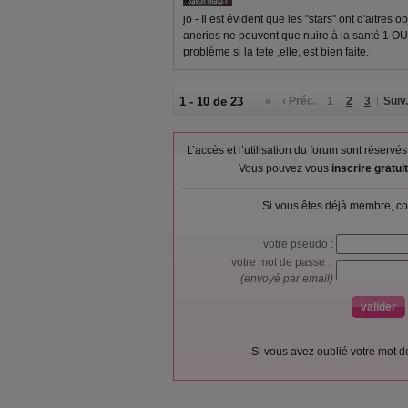
jo - Il est évident que les "stars" ont d'aitres 
aneries ne peuvent que nuire à la santé 1 OU
problème si la tete ,elle, est bien faite.
1 - 10 de 23
«
‹ Préc.
1
2
3
Suiv.
L’accès et l’utilisation du forum sont réser
Vous pouvez vous
inscrire gratu
Si vous êtes déjà membre, co
votre pseudo :
votre mot de passe :
(envoyé par email)
Si vous avez oublié votre mot 