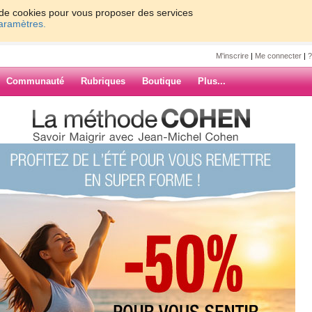
on de cookies pour vous proposer des services
paramètres.
M'inscrire
|
Me connecter
|
?
Communauté
Rubriques
Boutique
Plus...
on avis sur les régimes des stars
chelcohen
régimes des
!
ARCHIVES