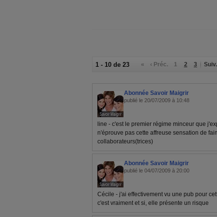
1 - 10 de 23
«
‹ Préc.
1
2
3
Suiv.
Abonnée Savoir Maigrir
publié le 20/07/2009 à 10:48
line - c'est le premier régime minceur que j'e
n'éprouve pas cette affreuse sensation de fai
collaborateurs(trices)
Abonnée Savoir Maigrir
publié le 04/07/2009 à 20:00
Cécile - j'ai effectivement vu une pub pour cet
c'est vraiment et si, elle présente un risque