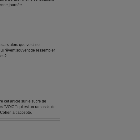
bonne journée
stars alors que voici ne
qui rêvent souvent de ressembler
ues?
tre cet article sur le sucre de
 "VOICI" qui est un ramassis de
 Cohen ait accepté.