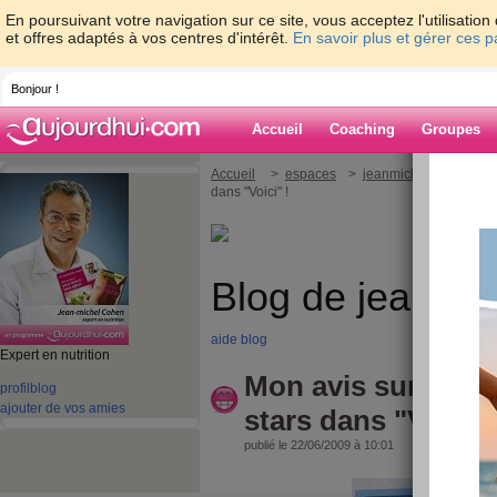
En poursuivant votre navigation sur ce site, vous acceptez l'utilisati
et offres adaptés à vos centres d'intérêt.
En savoir plus et gérer ces 
Bonjour !
Accueil
Coaching
Groupes
Accueil
>
espaces
>
jeanmichelcohen
> M
dans "Voici" !
Blog de jeanmi
aide blog
Expert en nutrition
Mon avis sur les 
profil
blog
ajouter de vos amies
stars dans "Voici" 
publié le 22/06/2009 à 10:01