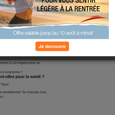
Je decouvre
igres les unes que les autres.
es, lavem
ents
et autres
bonnes à Los Angeles pour se
s à long terme ?
t-elles pour la santé ?
Voici".
 exceptionnel "Je n'irai pas chez
s !