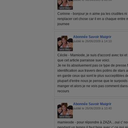
Corinne - bonjour je n aime pa les crudites ni 
renplacer cet chose car il en a chaque entr
journee
Abonnée Savoir Maigrir
publié le 26/06/2009 à 14:10
Cécile - Mamiode, je suis d'accord avec toi et
que cet article parraisse sue voici.
Je ne lis absoluement pas ce type de presse.
identification aux travers des potins de stars a
en garde ceux qui sont le plus succeptibles d
plupart d'entre nous je pense que le surpoids e
manger et alors je ne vois pas comment dans c
recours
Abonnée Savoir Maigrir
publié le 26/06/2009 à 10:40
mamieode - pour répondre à ZAZA....oui c' nor
pendant un temps il faut faire avec c' ce qui a