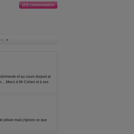
(23) commentaires
 ›
»
xpérimente et au cours duquel je
m.....Merci à Mr Cohen et à ses
te pillule mais j'ignore ce que