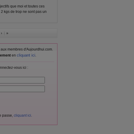
objectifs que moi et toutes ces
 2 kgs de trop ne sont pas un
 ›
»
vés aux membres d'Aujourdhui.com.
cliquant ici
itement
en
.
nnectez-vous ici :
de passe,
cliquant ici
.