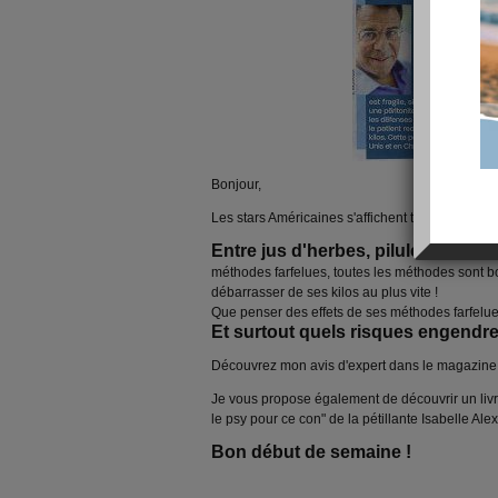
Bonjour,
Les stars Américaines s'affichent toutes plus ma
Entre jus d'herbes, pilules laxativ
méthodes farfelues, toutes les méthodes sont 
débarrasser de ses kilos au plus vite !
Que penser des effets de ses méthodes farfelue
Et surtout quels risques engendren
Découvrez mon avis d'expert dans le magazine "
Je vous propose également de découvrir un livre
le psy pour ce con" de la pétillante Isabelle Alexi
Bon début de semaine !