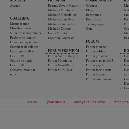
ACCUEIL
PREMIUM
COMMUNAUTÉ
RU
Accueil
Régime Savoir Maigrir
Groupes
Min
Méthode Montignac
Blogs
Nut
Méthode MentalSlim
Rencontres
Cui
COACHING
Méthode Slim Data
Bons plans
Psy
Menus régime
Méthodes Naturelles
Témoignages
For
Liste de courses
Méthode Chrono-
Quiz
Gro
Suivi des mensurations
Géno-Nutrition
Ma
Réglette de régime
Coaching Grossesse
Bea
FORUM
Exercices physiques
Compteur de calories
Forum minceur
FORUM PREMIUM
DO
Calcul poids idéal
Forum cuisine
Calcul IMC
Forum Savoir Maigrir
Forum grossesse
Dos
Courbe de poids
Forum Montignac
Forum maman bébé
Dos
Calcul IMG
Forum MentalSlim
Forum psycho
Dos
Grossesse mois par
Forum SLIM data
Forum forme santé
Dos
mois
Forum beauté
san
Forum communauté
Dos
Dos
Dos
accueil
plan du site
envoyer à une amie
témoigna
Forum minceur
Forum cuisine
Commencer un régime
boissons, vins et cocktails
Alimentation équilibrée et nutrition
astuces et bons plans