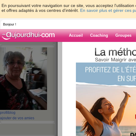
En poursuivant votre navigation sur ce site, vous acceptez l'utilisati
et offres adaptés à vos centres d'intérêt.
En savoir plus et gérer ces 
Bonjour !
Accueil
Coaching
Groupes
Accueil
>
espaces
>
jacotte8
> FIN /////// 
Blog de jacotte8
aide blog
FIN /////// DE ////SO
publié le 02/02/2013 à 20:05
profil
blog
ajouter de vos amies