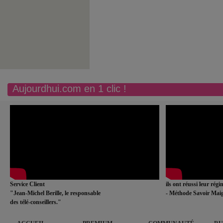
Aujourdhui.com en 1 clic !
Service Client
ils ont réussi leur rég
"Jean-Michel Berille, le responsable
- Méthode Savoir Maig
des télé-conseillers."