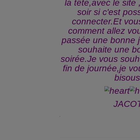
la tête,avec le site 
soir si c'est po
connecter.Et vo
comment allez vo
passée une bonne j
souhaite une bo
soirée.Je vous sou
fin de journée,je vo
bisous
JACOT
.