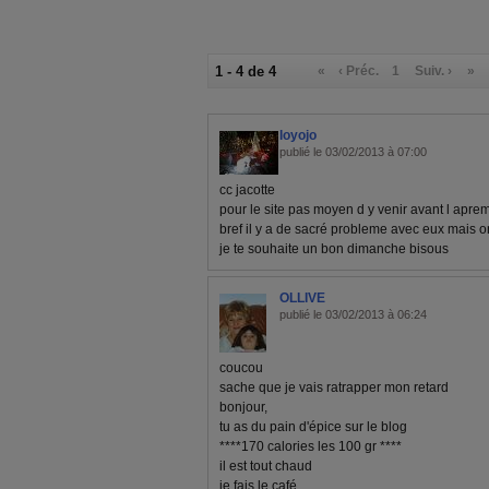
1 - 4 de 4
«
‹ Préc.
1
Suiv. ›
»
loyojo
publié le 03/02/2013 à 07:00
cc jacotte
pour le site pas moyen d y venir avant l aprem 
bref il y a de sacré probleme avec eux mais o
je te souhaite un bon dimanche bisous
OLLIVE
publié le 03/02/2013 à 06:24
coucou
sache que je vais ratrapper mon retard
bonjour,
tu as du pain d'épice sur le blog
****170 calories les 100 gr ****
il est tout chaud
je fais le café