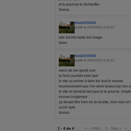
et tu pourras te réchauffer
bisous
lindat555666
publié le 03/02/2013 à 02:13
elle est très belle ton image
bises
lindat555666
publié le 03/02/2013 à 02:12
merci de ton gentil com
tu t'est couchée bien tard
le site va arriver à faire fuir tout le monde
heureusement que l'on aime beaucoup nos amie
le site et viendrai tant que je le pourrai, j'e
encore longtemps
ça devait être bien bn ta recette, mon mari 
sucré salé
bisous
1 - 4 de 4
«
‹ Préc.
1
Suiv. ›
»