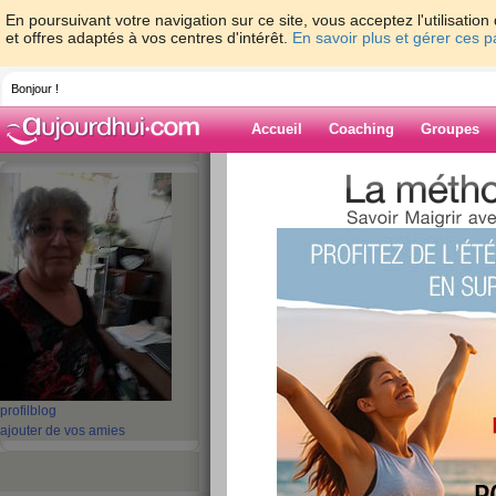
En poursuivant votre navigation sur ce site, vous acceptez l'utilisati
et offres adaptés à vos centres d'intérêt.
En savoir plus et gérer ces 
Bonjour !
Accueil
Coaching
Groupes
Accueil
>
espaces
>
jacotte8
Blog de jacotte8
aide blog
1 - 10 de 2715
«
1 - 10
11 - 20
21 - 30
31 - 40
41 - 50
51 - 6
101 - 110
111 - 120
121 - 130
131 - 140
141 - 150
151 - 160
16
211 - 220
221 - 230
231 - 240
241 - 250
251 - 260
261 - 270
27
profil
blog
«
‹ Préc.
1
2
3
4
5
6
ajouter de vos amies
bBONJOUR A JEUD