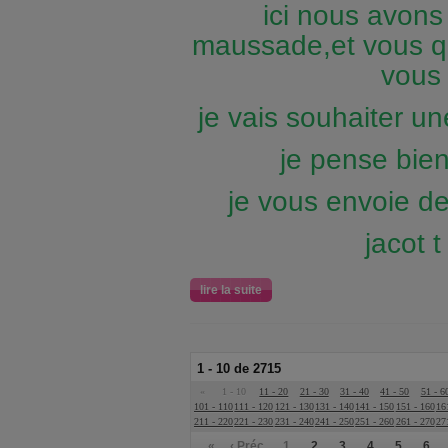
ici nous avon
maussade,et vous q
vou
je vais souhaiter u
je pense bie
je vous envoie d
jacot t
lire la suite
1 - 10 de 2715
«
1 - 10
11 - 20
21 - 30
31 - 40
41 - 50
51 - 6
101 - 110
111 - 120
121 - 130
131 - 140
141 - 150
151 - 160
16
211 - 220
221 - 230
231 - 240
241 - 250
251 - 260
261 - 270
27
«
‹ Préc.
1
2
3
4
5
6