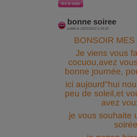
lire la suite
bonne soiree
publié le 23/02/2022 à 18:26
BONSOIR MES
Je viens vous fa
cocuou,avez vou
bonne journée, pou
ici aujourd"hui no
peu de soleil,et v
avez vou
je vous souhaite 
soiré