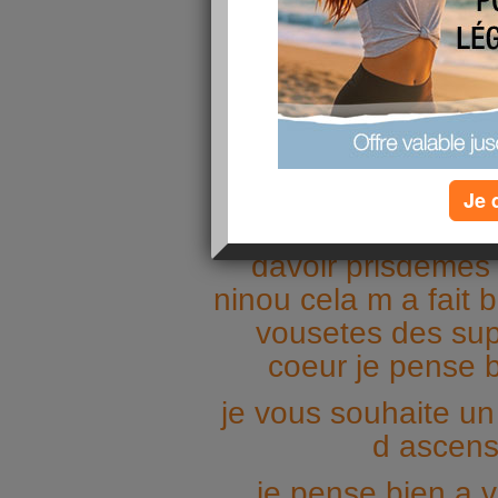
ASCENSION
publié le 26/05/2022 à 16:57
BONJOUR ME
Je viens en ce jour
petit coucou ,je su
moi ,je me suis fa
Je 
main gauche et cela
davoir prisdemes 
ninou cela m a fait 
vousetes des su
coeur je pense 
je vous souhaite un
d ascen
je pense bien a 