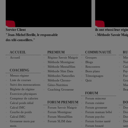
Service Client
ils ont réussi leur rég
"Jean-Michel Berille, le responsable
- Méthode Savoir Maig
des télé-conseillers."
ACCUEIL
PREMIUM
COMMUNAUTÉ
RU
Accueil
Régime Savoir Maigrir
Groupes
Min
Méthode Montignac
Blogs
Nut
Méthode MentalSlim
Rencontres
Cui
COACHING
Méthode Slim Data
Bons plans
Psy
Menus régime
Méthodes Naturelles
Témoignages
For
Liste de courses
Méthode Chrono-
Quiz
Gro
Suivi des mensurations
Géno-Nutrition
Ma
Réglette de régime
Coaching Grossesse
Bea
FORUM
Exercices physiques
Compteur de calories
Forum minceur
FORUM PREMIUM
DO
Calcul poids idéal
Forum cuisine
Calcul IMC
Forum Savoir Maigrir
Forum grossesse
Dos
Courbe de poids
Forum Montignac
Forum maman bébé
Dos
Calcul IMG
Forum MentalSlim
Forum psycho
Dos
Grossesse mois par
Forum SLIM data
Forum forme santé
Dos
mois
Forum beauté
san