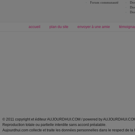
Forum communauté
Dos
Dos
Dos
accueil
plan du site
envoyer à une amie
témoigna
Forum minceur
Forum cuisine
Commencer un régime
boissons, vins et cocktails
Alimentation équilibrée et nutrition
astuces et bons plans
Minceur
Recette cuisine
exercices physiques
recette facile
produits minceur
Recette poulet
Tags
:
ventre plat
|
maigrir des fesses
|
abdominaux
|
régime américain
|
régime mayo
|
Découvrez aussi
:
exercices abdominaux
|
recette wok
|
ANXA Partenaires
:
Recette
de cuisine |
Recette cuisine
|
© 2011 copyright et éditeur AUJOURDHUI.COM / powered by AUJOURDHUI.CO
Reproduction totale ou partielle interdite sans accord préalable.
Aujourdhui.com collecte et traite les données personnelles dans le respect de la 