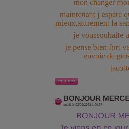
mon changer mon
maintenant j espére qu
mieux,autrement la san
je voussouhaite 
je pense bien fort va
envoie de gro
jacott
lire la suite
BONJOUR MERCE
publié le 02/03/2022 à 09:27
BONJOUR ME
Je viens en ce jour