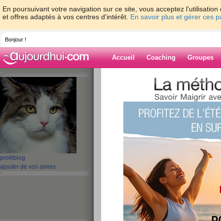
En poursuivant votre navigation sur ce site, vous acceptez l'utilisati
et offres adaptés à vos centres d'intérêt.
En savoir plus et gérer ces 
Bonjour !
Accueil
Coaching
Groupes
Accueil
>
espaces
>
ikrame1969
Blog de ikrame
aide blog
1 - 1 de 1
«
‹ Préc.
1
Suiv. ›
»
profil
blog
ajouter de vos amies
Je m’appelle...
publié le 05/11/2008 à 11:34
Je m’appelle...ikrame .Mon reve est de perdre les
lire la suite