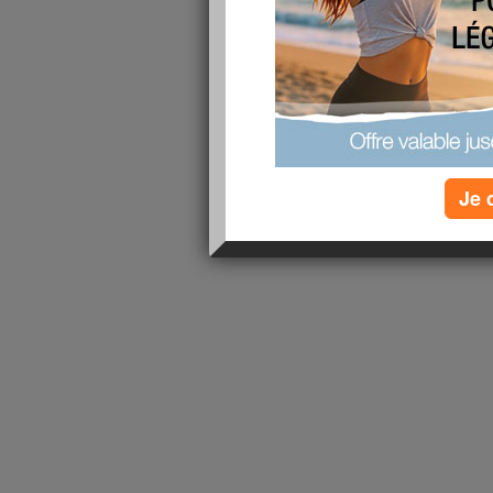
1 - 1 de 1
«
‹ Préc.
1
Suiv. ›
»
Je 