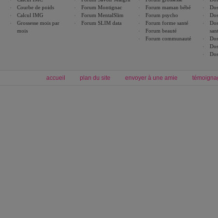
Courbe de poids
Forum Montignac
Forum maman bébé
Dos
Calcul IMG
Forum MentalSlim
Forum psycho
Dos
Grossesse mois par
Forum SLIM data
Forum forme santé
Dos
mois
Forum beauté
san
Forum communauté
Dos
Dos
Dos
accueil
plan du site
envoyer à une amie
témoigna
Forum minceur
Forum cuisine
Commencer un régime
boissons, vins et cocktails
Alimentation équilibrée et nutrition
astuces et bons plans
Minceur
Recette cuisine
exercices physiques
recette facile
produits minceur
Recette poulet
Tags
:
ventre plat
|
maigrir des fesses
|
abdominaux
|
régime américain
|
régime mayo
|
Découvrez aussi
:
exercices abdominaux
|
recette wok
|
ANXA Partenaires
:
Recette
de cuisine |
Recette cuisine
|