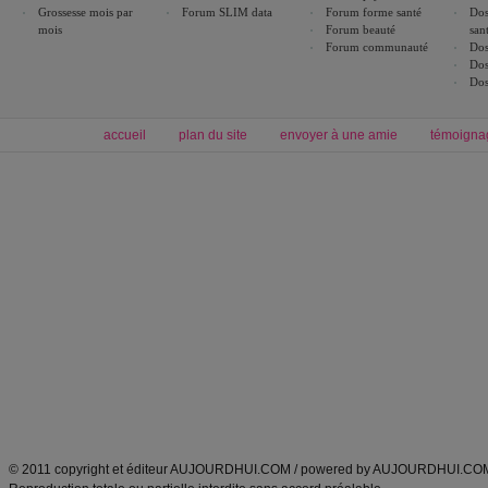
Grossesse mois par
Forum SLIM data
Forum forme santé
Dos
mois
Forum beauté
san
Forum communauté
Dos
Dos
Dos
accueil
plan du site
envoyer à une amie
témoigna
Forum minceur
Forum cuisine
Commencer un régime
boissons, vins et cocktails
Alimentation équilibrée et nutrition
astuces et bons plans
Minceur
Recette cuisine
exercices physiques
recette facile
produits minceur
Recette poulet
Tags
:
ventre plat
|
maigrir des fesses
|
abdominaux
|
régime américain
|
régime mayo
|
Découvrez aussi
:
exercices abdominaux
|
recette wok
|
ANXA Partenaires
:
Recette
de cuisine |
Recette cuisine
|
© 2011 copyright et éditeur AUJOURDHUI.COM / powered by AUJOURDHUI.CO