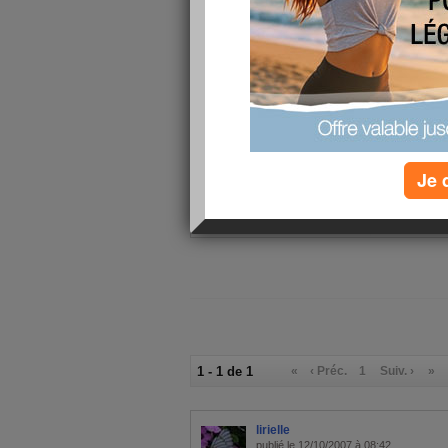
mon alimentation
Petit-déjeuner :
2 bols chicor
Salade verte,
Déjeuner :
en boite, 1 
carrés de cho
Goûter ou snack :
Thé vert pré
restau:saumon
Dîner :
rouges, café
Je 
Verres d'eau :
0
Calories consommées :
0 kcal
1 - 1 de 1
«
‹ Préc.
1
Suiv. ›
»
lirielle
publié le 12/10/2007 à 08:42