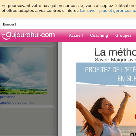
En poursuivant votre navigation sur ce site, vous acceptez l'utilisati
et offres adaptés à vos centres d'intérêt.
En savoir plus et gérer ces 
Bonjour !
Accueil
Coaching
Groupes
Accueil
>
espaces
>
gibay
> J4
Blog de gibay
aide blog
J4
publié le 11/10/2007 à 15:03
profil
blog
ajouter de vos amies
Après rendez-vous avec ma nutritioniste, elle ve
que je mange des yaourts tous les jours. Pour m
à suivre ses conseils. J'ai trop de repas en de
ne pas contrôler ma gourmandise. bise à toute
moi