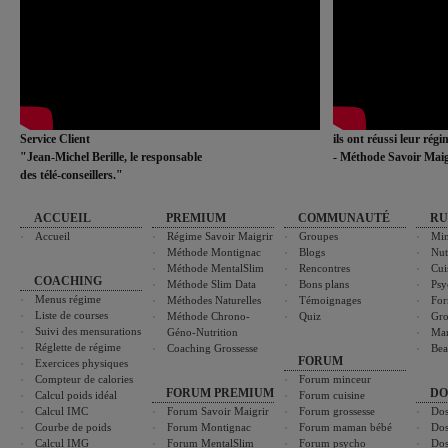
Service Client
ils ont réussi leur rég
"Jean-Michel Berille, le responsable
- Méthode Savoir Maig
des télé-conseillers."
ACCUEIL
PREMIUM
COMMUNAUTÉ
RU
Accueil
Régime Savoir Maigrir
Groupes
Min
Méthode Montignac
Blogs
Nut
Méthode MentalSlim
Rencontres
Cui
COACHING
Méthode Slim Data
Bons plans
Psy
Menus régime
Méthodes Naturelles
Témoignages
For
Liste de courses
Méthode Chrono-
Quiz
Gro
Suivi des mensurations
Géno-Nutrition
Ma
Réglette de régime
Coaching Grossesse
Bea
FORUM
Exercices physiques
Compteur de calories
Forum minceur
FORUM PREMIUM
DO
Calcul poids idéal
Forum cuisine
Calcul IMC
Forum Savoir Maigrir
Forum grossesse
Dos
Courbe de poids
Forum Montignac
Forum maman bébé
Dos
Calcul IMG
Forum MentalSlim
Forum psycho
Dos