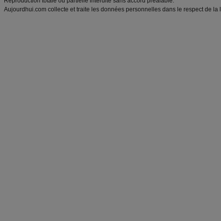
Reproduction totale ou partielle interdite sans accord préalable.
Aujourdhui.com collecte et traite les données personnelles dans le respect de la 