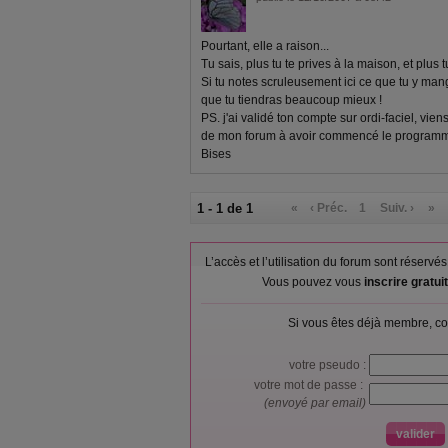
Pourtant, elle a raison...
Tu sais, plus tu te prives à la maison, et plus
Si tu notes scruleusement ici ce que tu y man
que tu tiendras beaucoup mieux !
PS. j'ai validé ton compte sur ordi-faciel, vie
de mon forum à avoir commencé le programme
Bises
1 - 1 de 1
«
‹ Préc.
1
Suiv. ›
»
L’accès et l’utilisation du forum sont réser
Vous pouvez vous
inscrire gratu
Si vous êtes déjà membre, co
votre pseudo :
votre mot de passe :
(envoyé par email)