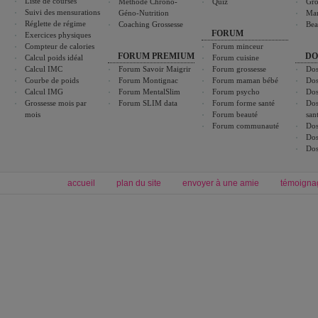
Liste de courses
Méthode Chrono-
Quiz
Gro
Suivi des mensurations
Géno-Nutrition
Ma
Réglette de régime
Coaching Grossesse
Bea
FORUM
Exercices physiques
Compteur de calories
Forum minceur
FORUM PREMIUM
DO
Calcul poids idéal
Forum cuisine
Calcul IMC
Forum Savoir Maigrir
Forum grossesse
Dos
Courbe de poids
Forum Montignac
Forum maman bébé
Dos
Calcul IMG
Forum MentalSlim
Forum psycho
Dos
Grossesse mois par
Forum SLIM data
Forum forme santé
Dos
mois
Forum beauté
san
Forum communauté
Dos
Dos
Dos
accueil
plan du site
envoyer à une amie
témoigna
Forum minceur
Forum cuisine
Commencer un régime
boissons, vins et cocktails
Alimentation équilibrée et nutrition
astuces et bons plans
Minceur
Recette cuisine
exercices physiques
recette facile
produits minceur
Recette poulet