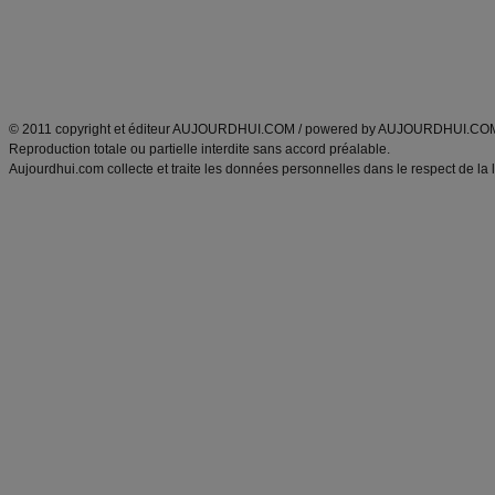
Tags
:
ventre plat
|
maigrir des fesses
|
abdominaux
|
régime américain
|
régime mayo
|
Découvrez aussi
:
exercices abdominaux
|
recette wok
|
ANXA Partenaires
:
Recette
de cuisine |
Recette cuisine
|
© 2011 copyright et éditeur AUJOURDHUI.COM / powered by AUJOURDHUI.CO
Reproduction totale ou partielle interdite sans accord préalable.
Aujourdhui.com collecte et traite les données personnelles dans le respect de la 