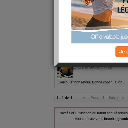
1 - 1 de 1
«
‹ Préc.
1
Suiv. ›
»
Je 
aglaranna
publié le 01/10/2008 à 22:06
Coucou et bon retour! Bonne continuation...
1 - 1 de 1
«
‹ Préc.
1
Suiv. ›
»
L’accès et l’utilisation du forum sont réser
Vous pouvez vous
inscrire gratu