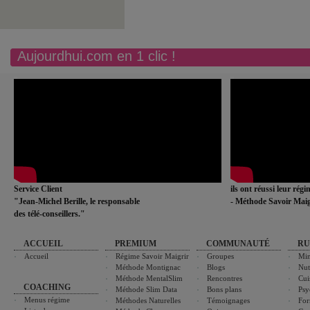
Aujourdhui.com en 1 clic !
Service Client
ils ont réussi leur rég
"Jean-Michel Berille, le responsable
- Méthode Savoir Maig
des télé-conseillers."
ACCUEIL
PREMIUM
COMMUNAUTÉ
RU
Accueil
Régime Savoir Maigrir
Groupes
Min
Méthode Montignac
Blogs
Nut
Méthode MentalSlim
Rencontres
Cui
COACHING
Méthode Slim Data
Bons plans
Psy
Menus régime
Méthodes Naturelles
Témoignages
For