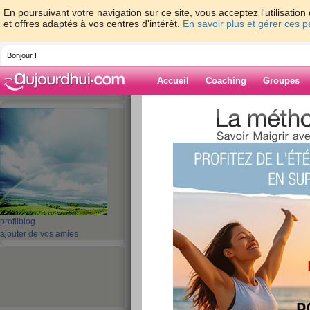
En poursuivant votre navigation sur ce site, vous acceptez l'utilisati
et offres adaptés à vos centres d'intérêt.
En savoir plus et gérer ces 
Bonjour !
Accueil
Coaching
Groupes
Accueil
>
espaces
>
gibay
> Retour diffic
Blog de gibay
aide blog
Retour difficile
publié le 30/09/2008 à 01:17
profil
blog
ajouter de vos amies
Après 2 mois et demi d'absence il me faut un peu
kgs.il va falloir reprendre les bonnes habitude