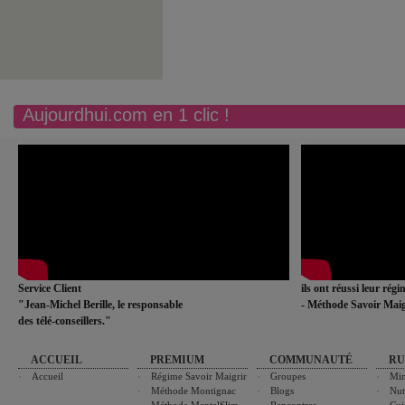
Aujourdhui.com en 1 clic !
Service Client
ils ont réussi leur rég
"Jean-Michel Berille, le responsable
- Méthode Savoir Maig
des télé-conseillers."
ACCUEIL
PREMIUM
COMMUNAUTÉ
RU
Accueil
Régime Savoir Maigrir
Groupes
Min
Méthode Montignac
Blogs
Nut