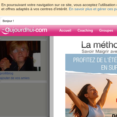
En poursuivant votre navigation sur ce site, vous acceptez l'utilisati
et offres adaptés à vos centres d'intérêt.
En savoir plus et gérer ces 
Bonjour !
Accueil
Coaching
Groupes
Accueil
>
espaces
>
ghislaine62
> bonne
Blog de ghislai
aide blog
bonne journée
profil
blog
ajouter de vos amies
publié le 01/04/2009 à 12:18
aujourd'hui soleil soleil super c
forme ce matin j'ai fais ma mar
repartie dans le villages mettre 
verres et cet après midi j'irais f
qui s'installe pour la première fois