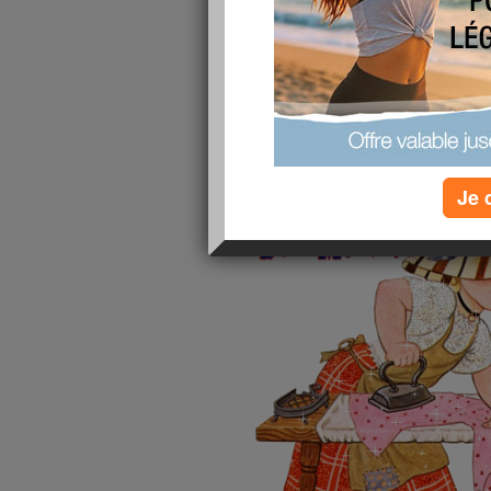
va venir deux fois par mois et ensu
mon amie maria qui est toujours a
s'est fait opérer de son épaule
déplacé on le lui a remis en place 
l'os car il était calcifié et après
Je 