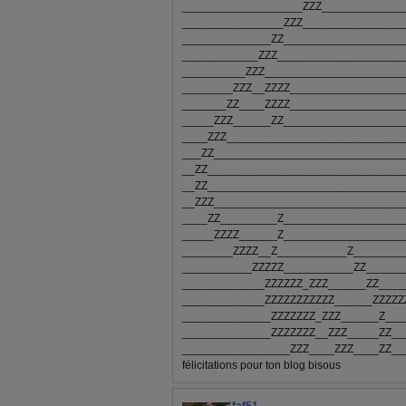
___________________ZZZ_____________
________________ZZZ________________
______________ZZ___________________
____________ZZZ____________________
__________ZZZ______________________
________ZZZ__ZZZZ__________________
_______ZZ____ZZZZ__________________
_____ZZZ______ZZ___________________
____ZZZ____________________________
___ZZ______________________________
__ZZ_______________________________
__ZZ_______________________________
__ZZZ______________________________
____ZZ_________Z___________________
_____ZZZZ______Z___________________
________ZZZZ__Z___________Z________
___________ZZZZZ___________ZZ______
_____________ZZZZZZ_ZZZ______ZZ____
_____________ZZZZZZZZZZZ______ZZZZZ
______________ZZZZZZZ_ZZZ______Z___
______________ZZZZZZZ__ZZZ_____ZZ__
_________________ZZZ____ZZZ____ZZ__
félicitations pour ton blog bisous