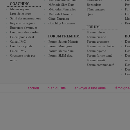
Méthode MentalSlim
Rencontres
Cui
COACHING
Méthode Slim Data
Bons plans
Psy
Menus régime
Méthodes Naturelles
Témoignages
For
Liste de courses
Méthode Chrono-
Quiz
Gro
Suivi des mensurations
Géno-Nutrition
Ma
Réglette de régime
Coaching Grossesse
Bea
FORUM
Exercices physiques
Compteur de calories
Forum minceur
FORUM PREMIUM
DO
Calcul poids idéal
Forum cuisine
Calcul IMC
Forum Savoir Maigrir
Forum grossesse
Dos
Courbe de poids
Forum Montignac
Forum maman bébé
Dos
Calcul IMG
Forum MentalSlim
Forum psycho
Dos
Grossesse mois par
Forum SLIM data
Forum forme santé
Dos
mois
Forum beauté
san
Forum communauté
Dos
Dos
Dos
accueil
plan du site
envoyer à une amie
témoigna
Forum minceur
Forum cuisine
Commencer un régime
boissons, vins et cocktails
Alimentation équilibrée et nutrition
astuces et bons plans
Minceur
Recette cuisine