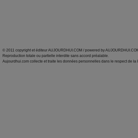
exercices physiques
recette facile
produits minceur
Recette poulet
Tags
:
ventre plat
|
maigrir des fesses
|
abdominaux
|
régime américain
|
régime mayo
|
Découvrez aussi
:
exercices abdominaux
|
recette wok
|
ANXA Partenaires
:
Recette
de cuisine |
Recette cuisine
|
© 2011 copyright et éditeur AUJOURDHUI.COM / powered by AUJOURDHUI.CO
Reproduction totale ou partielle interdite sans accord préalable.
Aujourdhui.com collecte et traite les données personnelles dans le respect de la 