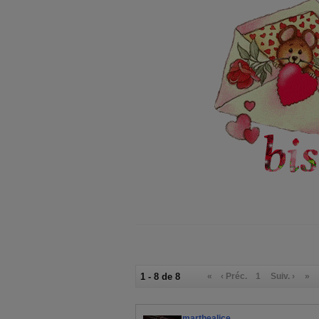
1 - 8 de 8
«
‹ Préc.
1
Suiv. ›
»
marthealice