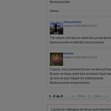
Bonne journée.
bisous
AneLorDabo
publié le 01/04/2009 à 13:50
T'as raison c'est top ce soleil moi ça me donn
bonne journée et attention aux poissons
bledine
publié le 01/04/2009 à 13:19
Coucou, ma Lucienne! Encore un bien joli blog
Et avec ce beau soleil tout va mieux! Sauf mo
de jour en jour malgré les médicaments.
Bonne journée et gros bisous
1 - 8 de 8
«
‹ Préc.
1
Suiv. ›
»
L’accès et l’utilisation du forum sont réser