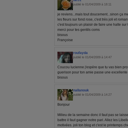
faf51
publié le 01/04/2009 à 18:11
je reviens...mais tout doucement...sinon ça me 
les fleurs sur fond rose, c'est très joli et roma
c'est toujours un plaisir de faire une halte sur
merci pour tes gentils coms
bisous
Françoise
roufayda
publié le 01/04/2009 à 14:47
Coucou lucienne j'espére que tu vas bien prof
guerison pour ton amie passe une excellente
bisous
nallanouk
publié le 01/04/2009 à 14:27
Bonjour
Milieu de la semaine donc il faut pas se laiss
battre il faut gagner notre pari. Allez les Libell
motivées. joli ton blog et c'est le printemps c