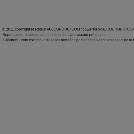
Tags
:
ventre plat
|
maigrir des fesses
|
abdominaux
|
régime américain
|
régime mayo
|
Découvrez aussi
:
exercices abdominaux
|
recette wok
|
ANXA Partenaires
:
Recette
de cuisine |
Recette cuisine
|
© 2011 copyright et éditeur AUJOURDHUI.COM / powered by AUJOURDHUI.CO
Reproduction totale ou partielle interdite sans accord préalable.
Aujourdhui.com collecte et traite les données personnelles dans le respect de la 