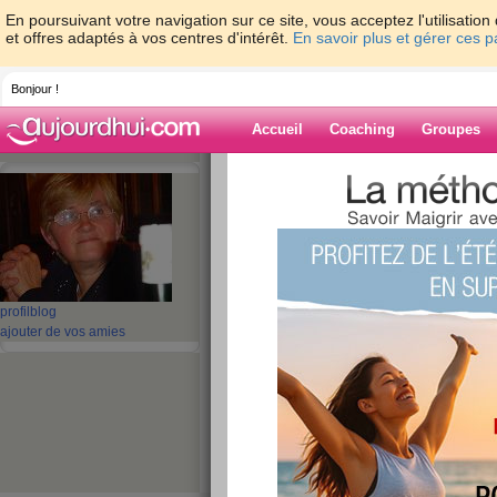
En poursuivant votre navigation sur ce site, vous acceptez l'utilisati
et offres adaptés à vos centres d'intérêt.
En savoir plus et gérer ces 
Bonjour !
Accueil
Coaching
Groupes
Accueil
>
espaces
>
ghislaine62
Blog de ghislai
aide blog
profil
blog
ajouter de vos amies
1 - 10 de 437
«
1 - 10
11 - 20
21 - 30
31 - 40
41 - 44
»
«
‹ Préc.
1
2
3
4
5
6
Quizz: 10 snacks 
feront pas grossir