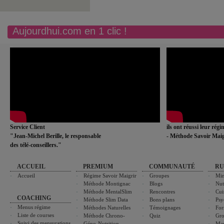
Aujourdhui.com en 1 clic !
Service Client
ils ont réussi leur rég
"Jean-Michel Berille, le responsable
- Méthode Savoir Maig
des télé-conseillers."
ACCUEIL
PREMIUM
COMMUNAUTÉ
RU
Accueil
Régime Savoir Maigrir
Groupes
Min
Méthode Montignac
Blogs
Nut
Méthode MentalSlim
Rencontres
Cui
COACHING
Méthode Slim Data
Bons plans
Psy
Menus régime
Méthodes Naturelles
Témoignages
For
Liste de courses
Méthode Chrono-
Quiz
Gro
Suivi des mensurations
Géno-Nutrition
Ma