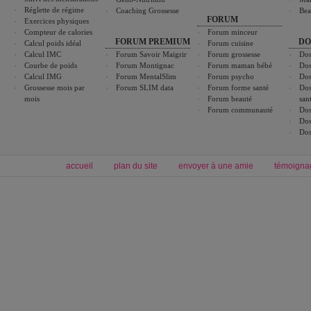
Réglette de régime
Coaching Grossesse
Bea
FORUM
Exercices physiques
Compteur de calories
Forum minceur
FORUM PREMIUM
DO
Calcul poids idéal
Forum cuisine
Calcul IMC
Forum Savoir Maigrir
Forum grossesse
Dos
Courbe de poids
Forum Montignac
Forum maman bébé
Dos
Calcul IMG
Forum MentalSlim
Forum psycho
Dos
Grossesse mois par
Forum SLIM data
Forum forme santé
Dos
mois
Forum beauté
san
Forum communauté
Dos
Dos
Dos
accueil
plan du site
envoyer à une amie
témoigna
Forum minceur
Forum cuisine
Commencer un régime
boissons, vins et cocktails
Alimentation équilibrée et nutrition
astuces et bons plans
Minceur
Recette cuisine
exercices physiques
recette facile
produits minceur
Recette poulet