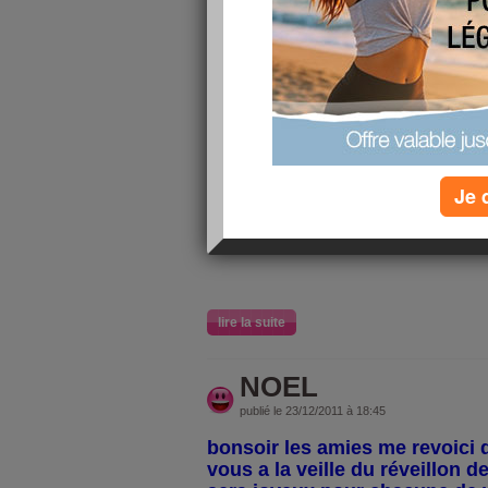
publié le 31/03/2012 à 22:52
7/10
j'ai fait
au
10 snacks 
feront pas
Je 
lire la suite
NOEL
publié le 23/12/2011 à 18:45
bonsoir les amies me revoici
vous a la veille du réveillon d