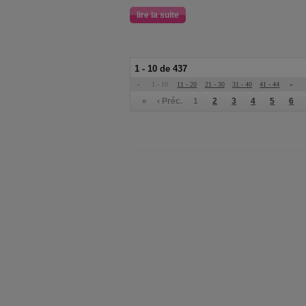
lire la suite
1 - 10 de 437
«
1 - 10
11 - 20
21 - 30
31 - 40
41 - 44
»
«
‹ Préc.
1
2
3
4
5
6