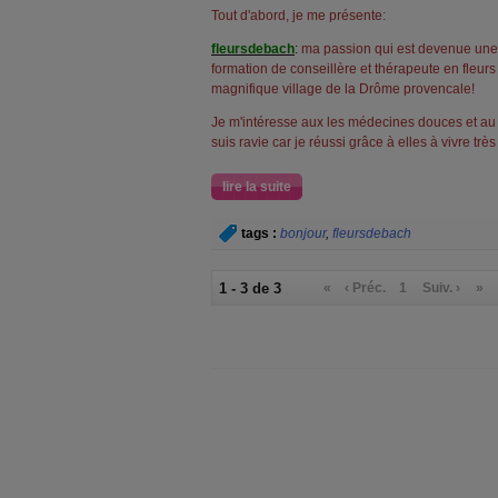
Tout d'abord, je me présente:
fleursdebach
:
ma passion qui est devenue une 
formation de conseillère et thérapeute en fleur
magnifique village de la Drôme provencale!
Je m'intéresse aux les médecines douces et au b
suis ravie car je réussi grâce à elles à vivre tr
lire la suite
tags :
bonjour
,
fleursdebach
1 - 3 de 3
«
‹ Préc.
1
Suiv. ›
»