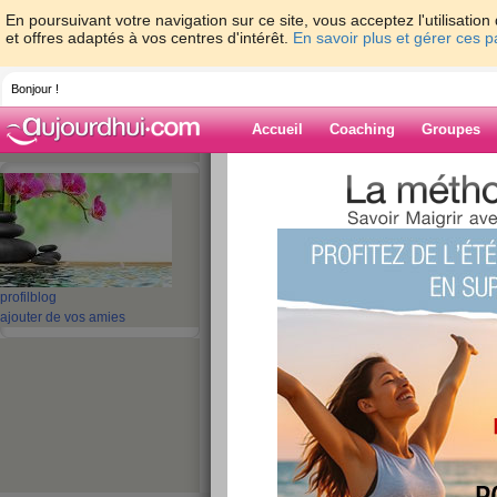
En poursuivant votre navigation sur ce site, vous acceptez l'utilisati
et offres adaptés à vos centres d'intérêt.
En savoir plus et gérer ces 
Bonjour !
Accueil
Coaching
Groupes
Accueil
>
espaces
>
fleursdebach26
Blog de fleursd
aide blog
profil
blog
ajouter de vos amies
1 - 3 de 3
«
‹ Préc.
1
Suiv. ›
»
le temps n'arrange
douleurs mais rest
publié le 01/06/2013 à 13:23
Hier j'ai du faire une journée repo