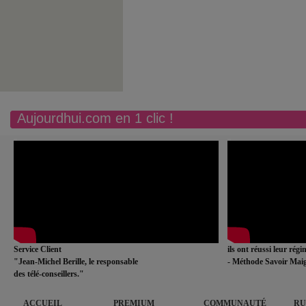
Aujourdhui.com en 1 clic !
Service Client
ils ont réussi leur rég
"Jean-Michel Berille, le responsable
- Méthode Savoir Maig
des télé-conseillers."
ACCUEIL
PREMIUM
COMMUNAUTÉ
RU