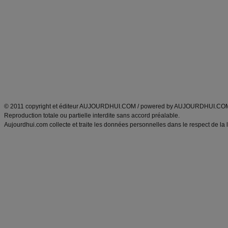
Minceur
Recette cuisine
exercices physiques
recette facile
produits minceur
Recette poulet
Tags
:
ventre plat
|
maigrir des fesses
|
abdominaux
|
régime américain
|
régime mayo
|
Découvrez aussi
:
exercices abdominaux
|
recette wok
|
ANXA Partenaires
:
Recette
de cuisine |
Recette cuisine
|
© 2011 copyright et éditeur AUJOURDHUI.COM / powered by AUJOURDHUI.CO
Reproduction totale ou partielle interdite sans accord préalable.
Aujourdhui.com collecte et traite les données personnelles dans le respect de la 