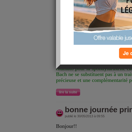
douleurs aux hanches (ah! cette spo
Donc, prise de fleurs de Bach;
Gentian pour ne pas être découragé
Chestnut bud pour mes migraines q
périodiquement
Olive pour la fatigue
2 goutttes de chaques élixir dans u
Je 
fois dans la jounée.
J'ai bien entendu pris mon traiteme
rhumato pour la spondylarthtrite car
Bach ne se substituent pas à un tra
précieuse et une complémentarité 
lire la suite
bonne journée pri
publié le 30/05/2013 à 09:55
Bonjour!!