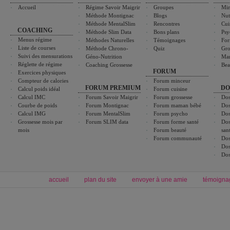
Accueil
Régime Savoir Maigrir
Groupes
Min
Méthode Montignac
Blogs
Nut
Méthode MentalSlim
Rencontres
Cui
COACHING
Méthode Slim Data
Bons plans
Psy
Menus régime
Méthodes Naturelles
Témoignages
For
Liste de courses
Méthode Chrono-
Quiz
Gro
Suivi des mensurations
Géno-Nutrition
Ma
Réglette de régime
Coaching Grossesse
Bea
FORUM
Exercices physiques
Compteur de calories
Forum minceur
FORUM PREMIUM
DO
Calcul poids idéal
Forum cuisine
Calcul IMC
Forum Savoir Maigrir
Forum grossesse
Dos
Courbe de poids
Forum Montignac
Forum maman bébé
Dos
Calcul IMG
Forum MentalSlim
Forum psycho
Dos
Grossesse mois par
Forum SLIM data
Forum forme santé
Dos
mois
Forum beauté
san
Forum communauté
Dos
Dos
Dos
accueil
plan du site
envoyer à une amie
témoigna
Forum minceur
Forum cuisine
Commencer un régime
boissons, vins et cocktails
Alimentation équilibrée et nutrition
astuces et bons plans