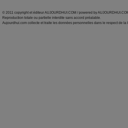
ANXA Partenaires
:
Recette
de cuisine |
Recette cuisine
|
© 2011 copyright et éditeur AUJOURDHUI.COM / powered by AUJOURDHUI.CO
Reproduction totale ou partielle interdite sans accord préalable.
Aujourdhui.com collecte et traite les données personnelles dans le respect de la 