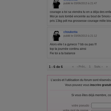
publié le 03/06/2013 à 21:47
courage a toi sa viendra tu en a déja des enf
Moi je suis tombé enceinte au bout de 5mois e
pris 13kg pdt ma grossesse courage mille bi
chouketta
publié le 03/06/2013 à 21:12
Alors elle t a gyneco ? bb ou pas !!!
top ta journée continu ainsi
Fie toi a ta balance
1 - 6 de 6
«
‹ Préc.
1
Suiv. ›
»
L’accès et l’utilisation du forum sont réser
Vous pouvez vous
inscrire gratu
Si vous êtes déjà membre, co
votre pseudo :
votre mot de passe :