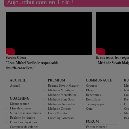
Aujourdhui.com en 1 clic !
Service Client
ils ont réussi leur rég
"Jean-Michel Berille, le responsable
- Méthode Savoir Maig
des télé-conseillers."
ACCUEIL
PREMIUM
COMMUNAUTÉ
RU
Accueil
Régime Savoir Maigrir
Groupes
Min
Méthode Montignac
Blogs
Nut
Méthode MentalSlim
Rencontres
Cui
COACHING
Méthode Slim Data
Bons plans
Psy
Menus régime
Méthodes Naturelles
Témoignages
For
Liste de courses
Méthode Chrono-
Quiz
Gro
Suivi des mensurations
Géno-Nutrition
Ma
Réglette de régime
Coaching Grossesse
Bea
FORUM
Exercices physiques
Compteur de calories
Forum minceur