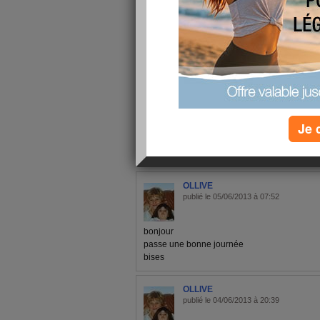
retourner .. mais bon sinon j ai eu un moment 
car elle m indiquer 105kg et la miene 101.4kg
depuis le tps kil la donc verdicte mardi prochain 
soiree
Je 
1 - 6 de 6
«
‹ Préc.
1
Suiv. ›
»
OLLIVE
publié le 05/06/2013 à 07:52
bonjour
passe une bonne journée
bises
OLLIVE
publié le 04/06/2013 à 20:39