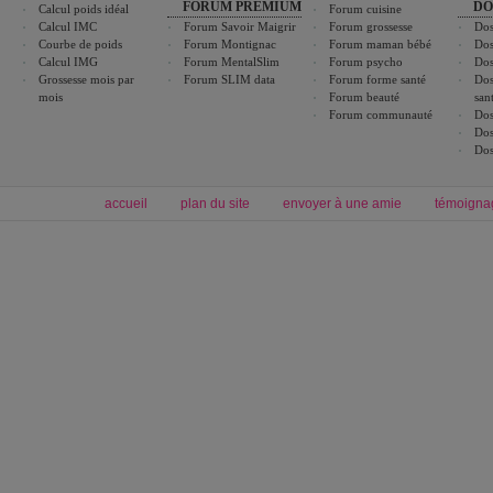
FORUM PREMIUM
DO
Calcul poids idéal
Forum cuisine
Calcul IMC
Forum Savoir Maigrir
Forum grossesse
Dos
Courbe de poids
Forum Montignac
Forum maman bébé
Dos
Calcul IMG
Forum MentalSlim
Forum psycho
Dos
Grossesse mois par
Forum SLIM data
Forum forme santé
Dos
mois
Forum beauté
san
Forum communauté
Dos
Dos
Dos
accueil
plan du site
envoyer à une amie
témoigna
Forum minceur
Forum cuisine
Commencer un régime
boissons, vins et cocktails
Alimentation équilibrée et nutrition
astuces et bons plans
Minceur
Recette cuisine
exercices physiques
recette facile
produits minceur
Recette poulet
Tags
:
ventre plat
|
maigrir des fesses
|
abdominaux
|
régime américain
|
régime mayo
|
Découvrez aussi
:
exercices abdominaux
|
recette wok
|