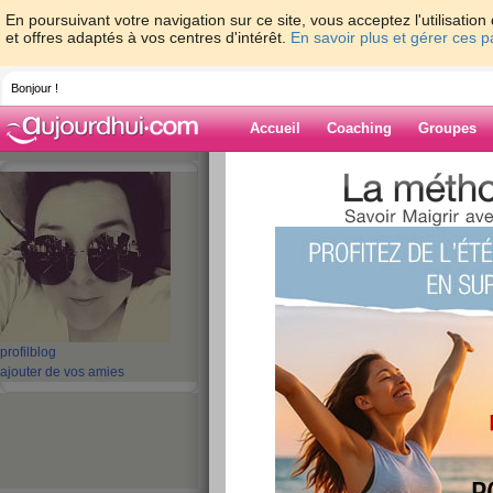
En poursuivant votre navigation sur ce site, vous acceptez l'utilisati
et offres adaptés à vos centres d'intérêt.
En savoir plus et gérer ces 
Bonjour !
Accueil
Coaching
Groupes
Accueil
>
espaces
>
fletichette_2
> repas 
Blog de fletiche
aide blog
repas du 3juin
publié le 03/06/2013 à 20:03
profil
blog
ajouter de vos amies
aujourd hui mes repas c t cafe un yaourt 4 bisco
salade laitue (100g) est allumette de poulet (75
un cafe une banane et un yaourt ce soir salade 
mon podometre a encore depasser les 10000 auj
attender avec mon gineco resultat il a rien pu fai