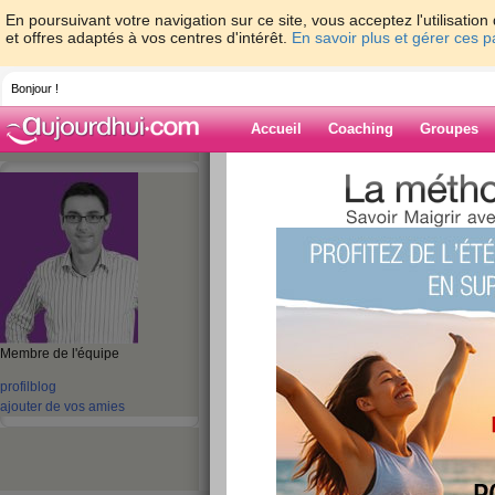
En poursuivant votre navigation sur ce site, vous acceptez l'utilisati
et offres adaptés à vos centres d'intérêt.
En savoir plus et gérer ces 
Bonjour !
Accueil
Coaching
Groupes
Accueil
>
espaces
>
fabrice-boutain
> Mes
2010 pleine de bien-être
Blog de fabrice-
aide blog
Mes meilleurs vœ
Membre de l'équipe
année 2010 pleine 
profil
blog
publié le 05/01/2010 à 05:51
ajouter de vos amies