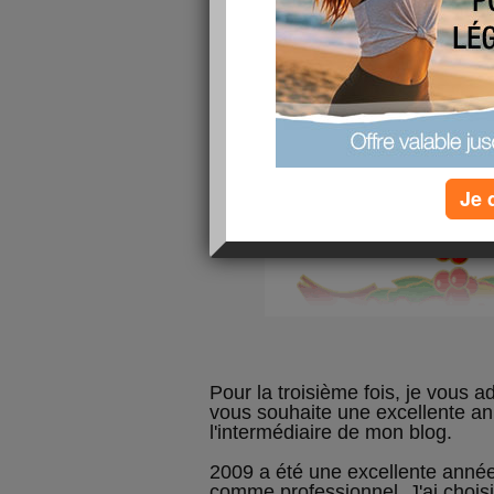
Je 
Pour la troisième fois, je vous 
vous souhaite une excellente a
l'intermédiaire de mon blog.
2009 a été une excellente année 
comme professionnel. J'ai chois