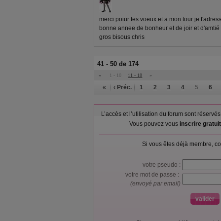
merci poiur tes voeux et a mon tour je t'adres
bonne annee de bonheur et de joir et d'amtié
gros bisous chris
41 - 50 de 174
«
1 - 10
11 - 18
»
«
‹ Préc.
1
2
3
4
5
6
L’accès et l’utilisation du forum sont réser
Vous pouvez vous
inscrire gratu
Si vous êtes déjà membre, co
votre pseudo :
votre mot de passe :
(envoyé par email)