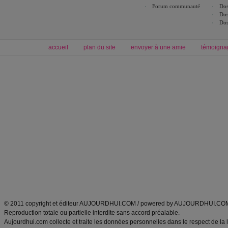
Forum communauté
Dos
Dos
Dos
accueil
plan du site
envoyer à une amie
témoigna
Forum minceur
Forum cuisine
Commencer un régime
boissons, vins et cocktails
Alimentation équilibrée et nutrition
astuces et bons plans
Minceur
Recette cuisine
exercices physiques
recette facile
produits minceur
Recette poulet
Tags
:
ventre plat
|
maigrir des fesses
|
abdominaux
|
régime américain
|
régime mayo
|
Découvrez aussi
:
exercices abdominaux
|
recette wok
|
ANXA Partenaires
:
Recette
de cuisine |
Recette cuisine
|
© 2011 copyright et éditeur AUJOURDHUI.COM / powered by AUJOURDHUI.CO
Reproduction totale ou partielle interdite sans accord préalable.
Aujourdhui.com collecte et traite les données personnelles dans le respect de la 