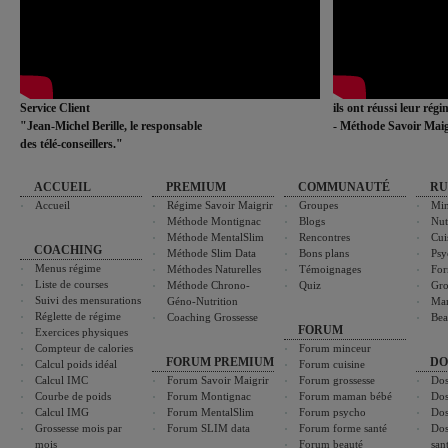
Service Client
ils ont réussi leur rég
"Jean-Michel Berille, le responsable
- Méthode Savoir Maig
des télé-conseillers."
ACCUEIL
PREMIUM
COMMUNAUTÉ
RU
Accueil
Régime Savoir Maigrir
Groupes
Min
Méthode Montignac
Blogs
Nut
Méthode MentalSlim
Rencontres
Cui
COACHING
Méthode Slim Data
Bons plans
Psy
Menus régime
Méthodes Naturelles
Témoignages
For
Liste de courses
Méthode Chrono-
Quiz
Gro
Suivi des mensurations
Géno-Nutrition
Ma
Réglette de régime
Coaching Grossesse
Bea
FORUM
Exercices physiques
Compteur de calories
Forum minceur
FORUM PREMIUM
DO
Calcul poids idéal
Forum cuisine
Calcul IMC
Forum Savoir Maigrir
Forum grossesse
Dos
Courbe de poids
Forum Montignac
Forum maman bébé
Dos
Calcul IMG
Forum MentalSlim
Forum psycho
Dos
Grossesse mois par
Forum SLIM data
Forum forme santé
Dos
mois
Forum beauté
san