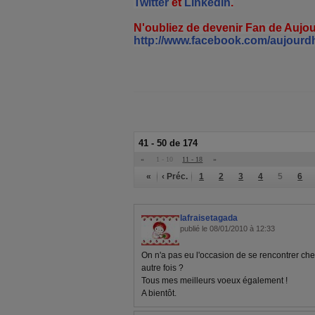
Twitter
et
Linkedin
.
N'oubliez de devenir Fan de Auj
http://www.facebook.com/aujourd
41 - 50 de 174
«
1 - 10
11 - 18
»
«
‹ Préc.
1
2
3
4
5
6
lafraisetagada
publié le 08/01/2010 à 12:33
On n'a pas eu l'occasion de se rencontrer che
autre fois ?
Tous mes meilleurs voeux également !
A bientôt.