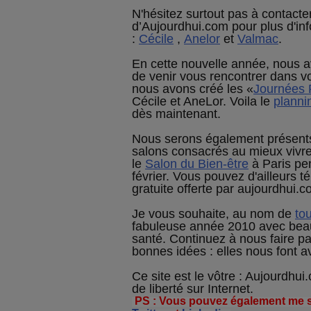
N'hésitez surtout pas à contact
d’Aujourdhui.com pour plus d'in
:
Cécile
,
Anelor
et
Valmac
.
En cette nouvelle année, nous 
de venir vous rencontrer dans vo
nous avons créé les «
Journées 
Cécile et AneLor. Voila le
planni
dès maintenant.
Nous serons également présents
salons consacrés au mieux vivr
le
Salon du Bien-être
à Paris pe
février. Vous pouvez d'ailleurs t
gratuite offerte par aujourdhui.
Je vous souhaite, au nom de
tou
fabuleuse année 2010 avec bea
santé. Continuez à nous faire p
bonnes idées : elles nous font 
Ce site est le vôtre : Aujourdhui
de liberté sur Internet.
PS : Vous pouvez également me s