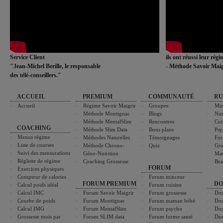
Service Client
ils ont réussi leur rég
"Jean-Michel Berille, le responsable
- Méthode Savoir Maig
des télé-conseillers."
ACCUEIL
PREMIUM
COMMUNAUTÉ
RU
Accueil
Régime Savoir Maigrir
Groupes
Min
Méthode Montignac
Blogs
Nut
Méthode MentalSlim
Rencontres
Cui
COACHING
Méthode Slim Data
Bons plans
Psy
Menus régime
Méthodes Naturelles
Témoignages
For
Liste de courses
Méthode Chrono-
Quiz
Gro
Suivi des mensurations
Géno-Nutrition
Ma
Réglette de régime
Coaching Grossesse
Bea
FORUM
Exercices physiques
Compteur de calories
Forum minceur
FORUM PREMIUM
DO
Calcul poids idéal
Forum cuisine
Calcul IMC
Forum Savoir Maigrir
Forum grossesse
Dos
Courbe de poids
Forum Montignac
Forum maman bébé
Dos
Calcul IMG
Forum MentalSlim
Forum psycho
Dos
Grossesse mois par
Forum SLIM data
Forum forme santé
Dos