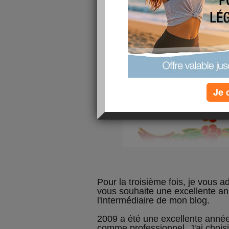
Je 
Pour la troisième fois, je vous 
vous souhaite une excellente a
l'intermédiaire de mon blog.
2009 a été une excellente année 
comme professionnel. J'ai chois