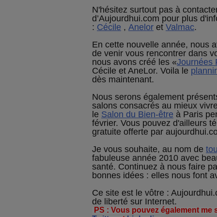
N'hésitez surtout pas à contact
d’Aujourdhui.com pour plus d'in
:
Cécile
,
Anelor
et
Valmac
.
En cette nouvelle année, nous 
de venir vous rencontrer dans vo
nous avons créé les «
Journées 
Cécile et AneLor. Voila le
planni
dès maintenant.
Nous serons également présents
salons consacrés au mieux vivr
le
Salon du Bien-être
à Paris pe
février. Vous pouvez d'ailleurs t
gratuite offerte par aujourdhui.
Je vous souhaite, au nom de
tou
fabuleuse année 2010 avec bea
santé. Continuez à nous faire p
bonnes idées : elles nous font 
Ce site est le vôtre : Aujourdhui
de liberté sur Internet.
PS : Vous pouvez également me s