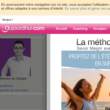
En poursuivant votre navigation sur ce site, vous acceptez l'utilisati
et offres adaptés à vos centres d'intérêt.
En savoir plus et gérer ces 
Bonjour !
Accueil
Coaching
Groupes
Accueil
>
espaces
>
fabrice-boutain
> Mes
2010 pleine de bien-être
Blog de fabrice-
aide blog
Mes meilleurs vœ
Membre de l'équipe
année 2010 pleine 
profil
blog
publié le 05/01/2010 à 05:51
ajouter de vos amies