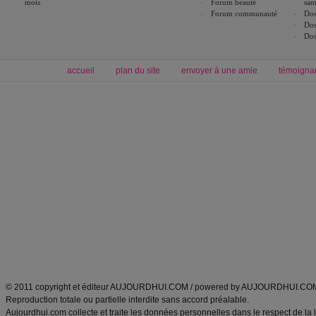
mois
Forum beauté
san
Forum communauté
Dos
Dos
Dos
accueil
plan du site
envoyer à une amie
témoigna
Forum minceur
Forum cuisine
Commencer un régime
boissons, vins et cocktails
Alimentation équilibrée et nutrition
astuces et bons plans
Minceur
Recette cuisine
exercices physiques
recette facile
produits minceur
Recette poulet
Tags
:
ventre plat
|
maigrir des fesses
|
abdominaux
|
régime américain
|
régime mayo
|
Découvrez aussi
:
exercices abdominaux
|
recette wok
|
ANXA Partenaires
:
Recette
de cuisine |
Recette cuisine
|
© 2011 copyright et éditeur AUJOURDHUI.COM / powered by AUJOURDHUI.CO
Reproduction totale ou partielle interdite sans accord préalable.
Aujourdhui.com collecte et traite les données personnelles dans le respect de la 