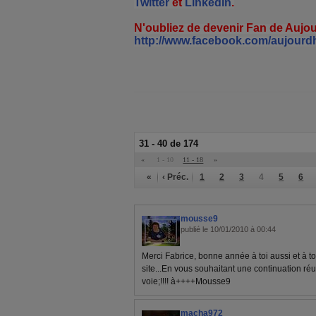
Twitter
et
Linkedin
.
N'oubliez de devenir Fan de Auj
http://www.facebook.com/aujourd
31 - 40 de 174
«
1 - 10
11 - 18
»
«
‹ Préc.
1
2
3
4
5
6
mousse9
publié le 10/01/2010 à 00:44
Merci Fabrice, bonne année à toi aussi et à to
site...En vous souhaitant une continuation ré
voie;!!!! à++++Mousse9
macha972