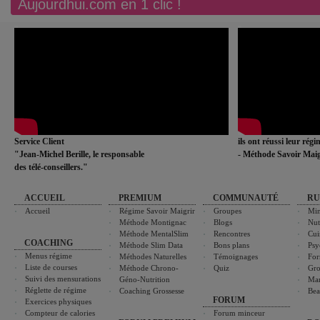
Aujourdhui.com en 1 clic !
Service Client
ils ont réussi leur rég
"Jean-Michel Berille, le responsable
- Méthode Savoir Maig
des télé-conseillers."
ACCUEIL
PREMIUM
COMMUNAUTÉ
RU
Accueil
Régime Savoir Maigrir
Groupes
Min
Méthode Montignac
Blogs
Nut
Méthode MentalSlim
Rencontres
Cui
COACHING
Méthode Slim Data
Bons plans
Psy
Menus régime
Méthodes Naturelles
Témoignages
For
Liste de courses
Méthode Chrono-
Quiz
Gro
Suivi des mensurations
Géno-Nutrition
Ma
Réglette de régime
Coaching Grossesse
Bea
FORUM
Exercices physiques
Compteur de calories
Forum minceur