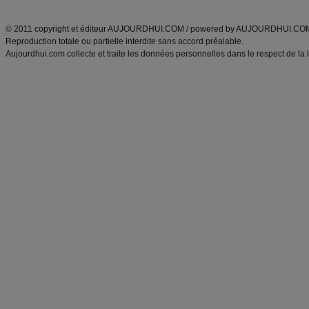
ANXA Partenaires
:
Recette
de cuisine |
Recette cuisine
|
© 2011 copyright et éditeur AUJOURDHUI.COM / powered by AUJOURDHUI.CO
Reproduction totale ou partielle interdite sans accord préalable.
Aujourdhui.com collecte et traite les données personnelles dans le respect de la 