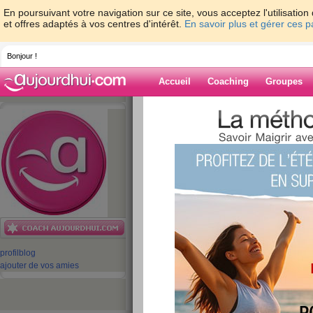
En poursuivant votre navigation sur ce site, vous acceptez l'utilisati
et offres adaptés à vos centres d'intérêt.
En savoir plus et gérer ces 
Bonjour !
Accueil
Coaching
Groupes
Accueil
>
espaces
>
equipe-aujourdhuico
peps de Valérie
Blog de equipe-
aujourdhuicom
aide blog
Drôles de Dames (é
profil
blog
de Valérie
ajouter de vos amies
publié le 24/12/2009 à 05:56