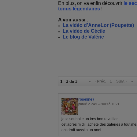
En plus, on va enfin découvrir
le se
tonus légendaires
!
A voir aussi :
La vidéo d'AnneLor (Poupette)
La vidéo de Cécile
Le blog de Valérie
1 - 3 de 3
«
‹ Préc.
1
Suiv. ›
»
roseline7
publié le 24/12/2009 à 11:21
je te souhaite un tres bon reveillon ...
cet apres midi j achete des gateries a tout mes 
ont droit aussi a un noel ......