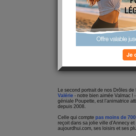
Je 
Le second portrait de nos Drôles d
Valérie
- notre bien aimée Valmac ! -
géniale Poupette, est l'animatrice at
depuis 2008.
Celle qui compte
pas moins de 700
reçoit dans sa jolie ville d'Annecy e
aujourdhui.com, ses loisirs et ses pl