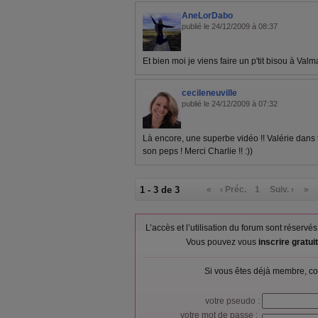
AneLorDabo
publié le 24/12/2009 à 08:37
Et bien moi je viens faire un p'tit bisou à Valma
cecileneuville
publié le 24/12/2009 à 07:32
Là encore, une superbe vidéo !! Valérie dans t
son peps ! Merci Charlie !! :))
1 - 3 de 3
«
‹ Préc.
1
Suiv. ›
»
L’accès et l’utilisation du forum sont réser
Vous pouvez vous
inscrire gratu
Si vous êtes déjà membre, co
votre pseudo :
votre mot de passe :