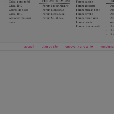
FORUM PREMIUM
DO
Calcul poids idéal
Forum cuisine
Calcul IMC
Forum Savoir Maigrir
Forum grossesse
Dos
Courbe de poids
Forum Montignac
Forum maman bébé
Dos
Calcul IMG
Forum MentalSlim
Forum psycho
Dos
Grossesse mois par
Forum SLIM data
Forum forme santé
Dos
mois
Forum beauté
san
Forum communauté
Dos
Dos
Dos
accueil
plan du site
envoyer à une amie
témoigna
Forum minceur
Forum cuisine
Commencer un régime
boissons, vins et cocktails
Alimentation équilibrée et nutrition
astuces et bons plans
Minceur
Recette cuisine
exercices physiques
recette facile
produits minceur
Recette poulet
Tags
:
ventre plat
|
maigrir des fesses
|
abdominaux
|
régime américain
|
régime mayo
|
Découvrez aussi
:
exercices abdominaux
|
recette wok
|