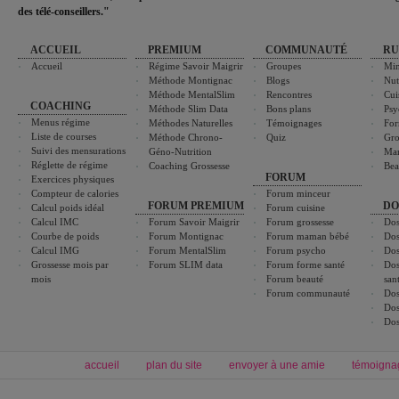
des télé-conseillers."
ACCUEIL
PREMIUM
COMMUNAUTÉ
RU
Accueil
Régime Savoir Maigrir
Groupes
Min
Méthode Montignac
Blogs
Nut
Méthode MentalSlim
Rencontres
Cui
COACHING
Méthode Slim Data
Bons plans
Psy
Menus régime
Méthodes Naturelles
Témoignages
For
Liste de courses
Méthode Chrono-
Quiz
Gro
Suivi des mensurations
Géno-Nutrition
Ma
Réglette de régime
Coaching Grossesse
Bea
FORUM
Exercices physiques
Compteur de calories
Forum minceur
FORUM PREMIUM
DO
Calcul poids idéal
Forum cuisine
Calcul IMC
Forum Savoir Maigrir
Forum grossesse
Dos
Courbe de poids
Forum Montignac
Forum maman bébé
Dos
Calcul IMG
Forum MentalSlim
Forum psycho
Dos
Grossesse mois par
Forum SLIM data
Forum forme santé
Dos
mois
Forum beauté
san
Forum communauté
Dos
Dos
Dos
accueil
plan du site
envoyer à une amie
témoigna