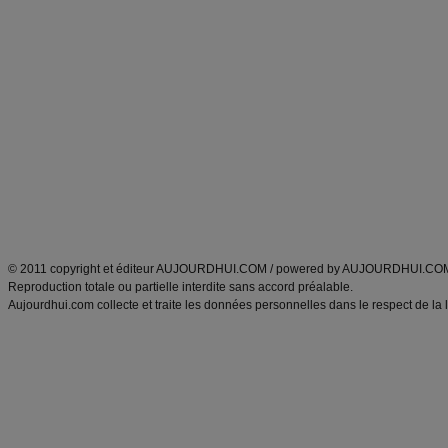
Forum minceur
Forum cuisine
Commencer un régime
boissons, vins et cocktails
Alimentation équilibrée et nutrition
astuces et bons plans
Minceur
Recette cuisine
exercices physiques
recette facile
produits minceur
Recette poulet
Tags
:
ventre plat
|
maigrir des fesses
|
abdominaux
|
régime américain
|
régime mayo
|
Découvrez aussi
:
exercices abdominaux
|
recette wok
|
ANXA Partenaires
:
Recette
de cuisine |
Recette cuisine
|
© 2011 copyright et éditeur AUJOURDHUI.COM / powered by AUJOURDHUI.CO
Reproduction totale ou partielle interdite sans accord préalable.
Aujourdhui.com collecte et traite les données personnelles dans le respect de la 