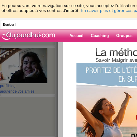
En poursuivant votre navigation sur ce site, vous acceptez l'utilisati
et offres adaptés à vos centres d'intérêt.
En savoir plus et gérer ces 
Bonjour !
Accueil
Coaching
Groupes
Accueil
>
espaces
>
elektrastar
> bonne nu
Blog de elektras
aide blog
bonne nuit !!
profil
blog
ajouter de vos amies
publié le 27/02/2008 à 21:12