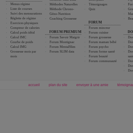
Menus régime
Méthodes Naturelles
Témoignages
For
Liste de courses
Méthode Chrono-
Quiz
Gro
Suivi des mensurations
Géno-Nutrition
Ma
Réglette de régime
Coaching Grossesse
Bea
FORUM
Exercices physiques
Compteur de calories
Forum minceur
FORUM PREMIUM
DO
Calcul poids idéal
Forum cuisine
Calcul IMC
Forum Savoir Maigrir
Forum grossesse
Dos
Courbe de poids
Forum Montignac
Forum maman bébé
Dos
Calcul IMG
Forum MentalSlim
Forum psycho
Dos
Grossesse mois par
Forum SLIM data
Forum forme santé
Dos
mois
Forum beauté
san
Forum communauté
Dos
Dos
Dos
accueil
plan du site
envoyer à une amie
témoigna
Forum minceur
Forum cuisine
Commencer un régime
boissons, vins et cocktails
Alimentation équilibrée et nutrition
astuces et bons plans
Minceur
Recette cuisine
exercices physiques
recette facile