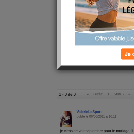
Le week-end arrive, avec ses nombreuses tentatio
dégusation vins et fromages, un buffet à volonté 
tout ça.
Objectif du week-end : une séance de natation,
bronzette et l'achat de 2 poids légers pour affine
encore utiliser... faut pas pousser non plus
C'est partiiii
Bon week-end à tous et toutes!
Je 
1 - 3 de 3
«
‹ Préc.
1
Suiv. ›
»
ValerieLeSport
publié le 06/06/2011 à 10:11
je viens de voir septembre pour le mariage !!!