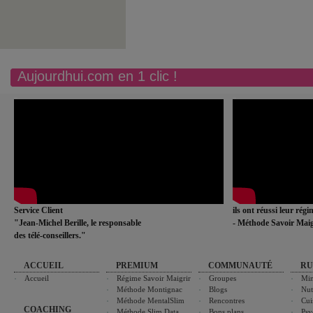
Aujourdhui.com en 1 clic !
Service Client
ils ont réussi leur rég
"Jean-Michel Berille, le responsable
- Méthode Savoir Maig
des télé-conseillers."
ACCUEIL
PREMIUM
COMMUNAUTÉ
RU
Accueil
Régime Savoir Maigrir
Groupes
Min
Méthode Montignac
Blogs
Nut
Méthode MentalSlim
Rencontres
Cui
COACHING
Méthode Slim Data
Bons plans
Psy