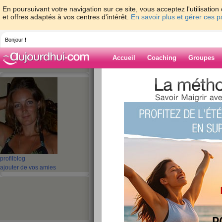
En poursuivant votre navigation sur ce site, vous acceptez l'utilisati
et offres adaptés à vos centres d'intérêt.
En savoir plus et gérer ces 
Bonjour !
Accueil
Coaching
Groupes
Accueil
>
espaces
>
dominiqueganeff
> 2
Blog de domini
aide blog
2kg en 2 semaines
publié le 03/06/2011 à 07:29
profil
blog
ajouter de vos amies
Motivation quand tu nous tiens ! Ce petit messa
et la rigeur sont les clés du succès. C'est dur ma
Vitesse croisière d'un petit kilo par semaine, c'es
sur la longeur.