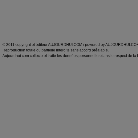
produits minceur
Recette poulet
Tags
:
ventre plat
|
maigrir des fesses
|
abdominaux
|
régime américain
|
régime mayo
|
Découvrez aussi
:
exercices abdominaux
|
recette wok
|
ANXA Partenaires
:
Recette
de cuisine |
Recette cuisine
|
© 2011 copyright et éditeur AUJOURDHUI.COM / powered by AUJOURDHUI.CO
Reproduction totale ou partielle interdite sans accord préalable.
Aujourdhui.com collecte et traite les données personnelles dans le respect de la 