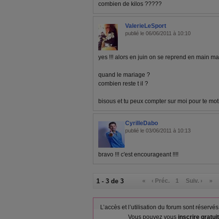
combien de kilos ?????
ValerieLeSport
publié le 06/06/2011 à 10:10
yes !!! alors en juin on se reprend en main ma b
quand le mariage ?
combien reste t il ?
bisous et tu peux compter sur moi pour te motiv
CyrilleDabo
publié le 03/06/2011 à 10:13
bravo !!! c'est encourageant !!!!
1 - 3 de 3
«
‹ Préc.
1
Suiv. ›
»
L’accès et l’utilisation du forum sont réser
Vous pouvez vous
inscrire gratu