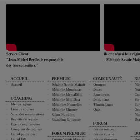
Service Client
ils ont réussi leur rég
"Jean-Michel Berille, le responsable
- Méthode Savoir Maig
des télé-conseillers."
ACCUEIL
PREMIUM
COMMUNAUTÉ
RU
Accueil
Régime Savoir Maigrir
Groupes
Min
Méthode Montignac
Blogs
Nut
Méthode MentalSlim
Rencontres
Cui
COACHING
Méthode Slim Data
Bons plans
Psy
Menus régime
Méthodes Naturelles
Témoignages
For
Liste de courses
Méthode Chrono-
Quiz
Gro
Suivi des mensurations
Géno-Nutrition
Ma
Réglette de régime
Coaching Grossesse
Bea
FORUM
Exercices physiques
Compteur de calories
Forum minceur
FORUM PREMIUM
DO
Calcul poids idéal
Forum cuisine
Calcul IMC
Forum Savoir Maigrir
Forum grossesse
Dos