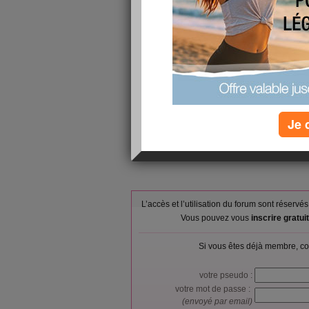
Petit-déjeuner :
Crottin de ch
Poulet, blanc,
Déjeuner :
Asperge, cui
Banane, fraî
Dîner :
et peau, Gren
Tournesol, gr
Verres d'eau :
6
Calories consommées :
748 kcal
Je 
L’accès et l’utilisation du forum sont réser
Vous pouvez vous
inscrire gratu
Si vous êtes déjà membre, co
votre pseudo :
votre mot de passe :
(envoyé par email)