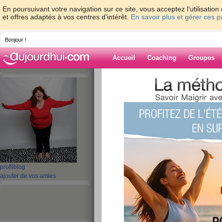
En poursuivant votre navigation sur ce site, vous acceptez l'utilisati
et offres adaptés à vos centres d'intérêt.
En savoir plus et gérer ces 
Bonjour !
Accueil
Coaching
Groupes
Accueil
>
espaces
>
dollyprasne
> cette fo
Blog de dollypr
aide blog
cette fois....
publié le 29/10/2013 à 08:27
profil
blog
ajouter de vos amies
J'essaye 8 semaines pour ne plus être diabéti
celle-ci très basse caloriquement et d'autres p
s'habitue pas à la famine.....
mon alimentation