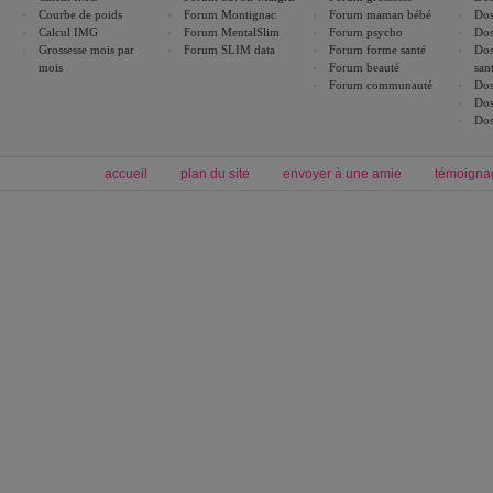
Courbe de poids
Forum Montignac
Forum maman bébé
Dos
Calcul IMG
Forum MentalSlim
Forum psycho
Dos
Grossesse mois par
Forum SLIM data
Forum forme santé
Dos
mois
Forum beauté
san
Forum communauté
Dos
Dos
Dos
accueil
plan du site
envoyer à une amie
témoigna
Forum minceur
Forum cuisine
Commencer un régime
boissons, vins et cocktails
Alimentation équilibrée et nutrition
astuces et bons plans
Minceur
Recette cuisine
exercices physiques
recette facile
produits minceur
Recette poulet
Tags
:
ventre plat
|
maigrir des fesses
|
abdominaux
|
régime américain
|
régime mayo
|
Découvrez aussi
:
exercices abdominaux
|
recette wok
|
ANXA Partenaires
:
Recette
de cuisine |
Recette cuisine
|