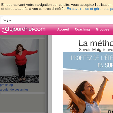
En poursuivant votre navigation sur ce site, vous acceptez l'utilisati
et offres adaptés à vos centres d'intérêt.
En savoir plus et gérer ces 
Bonjour !
Accueil
Coaching
Groupes
Accueil
>
espaces
>
dollyprasne
> vendr
Blog de dollypr
aide blog
vendredi
publié le 02/03/2013 à 06:59
profil
blog
ajouter de vos amies
PD 70 g de chèvre
Dej 1 avocat + tomates cerises + 150 g de creve
Din 1 pomme