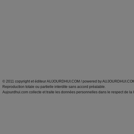
Forum minceur
Forum cuisine
Commencer un régime
boissons, vins et cocktails
Alimentation équilibrée et nutrition
astuces et bons plans
Minceur
Recette cuisine
exercices physiques
recette facile
produits minceur
Recette poulet
Tags
:
ventre plat
|
maigrir des fesses
|
abdominaux
|
régime américain
|
régime mayo
|
Découvrez aussi
:
exercices abdominaux
|
recette wok
|
ANXA Partenaires
:
Recette
de cuisine |
Recette cuisine
|
© 2011 copyright et éditeur AUJOURDHUI.COM / powered by AUJOURDHUI.CO
Reproduction totale ou partielle interdite sans accord préalable.
Aujourdhui.com collecte et traite les données personnelles dans le respect de la 