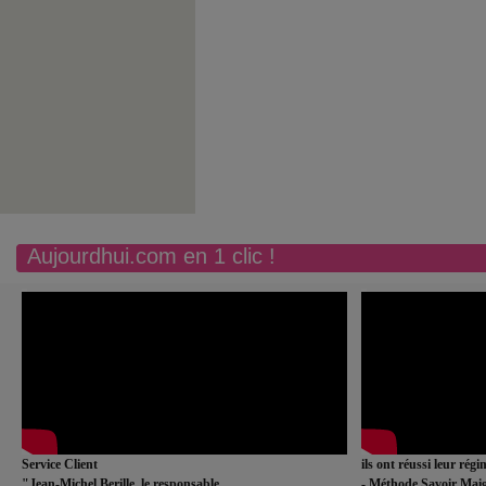
Aujourdhui.com en 1 clic !
Service Client
ils ont réussi leur rég
"Jean-Michel Berille, le responsable
- Méthode Savoir Maig