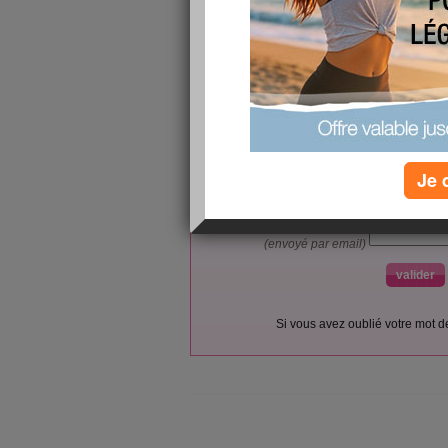
L’accès et l’utilisation du forum sont réser
Vous pouvez vous
inscrire gratu
Si vous êtes déjà membre, co
Je 
votre pseudo :
votre mot de passe :
(envoyé par email)
Si vous avez oublié votre mot 