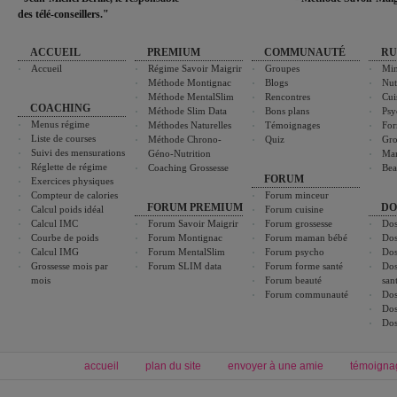
des télé-conseillers."
ACCUEIL
PREMIUM
COMMUNAUTÉ
RU
Accueil
Régime Savoir Maigrir
Groupes
Min
Méthode Montignac
Blogs
Nut
Méthode MentalSlim
Rencontres
Cui
COACHING
Méthode Slim Data
Bons plans
Psy
Menus régime
Méthodes Naturelles
Témoignages
For
Liste de courses
Méthode Chrono-
Quiz
Gro
Suivi des mensurations
Géno-Nutrition
Ma
Réglette de régime
Coaching Grossesse
Bea
FORUM
Exercices physiques
Compteur de calories
Forum minceur
FORUM PREMIUM
DO
Calcul poids idéal
Forum cuisine
Calcul IMC
Forum Savoir Maigrir
Forum grossesse
Dos
Courbe de poids
Forum Montignac
Forum maman bébé
Dos
Calcul IMG
Forum MentalSlim
Forum psycho
Dos
Grossesse mois par
Forum SLIM data
Forum forme santé
Dos
mois
Forum beauté
san
Forum communauté
Dos
Dos
Dos
accueil
plan du site
envoyer à une amie
témoigna