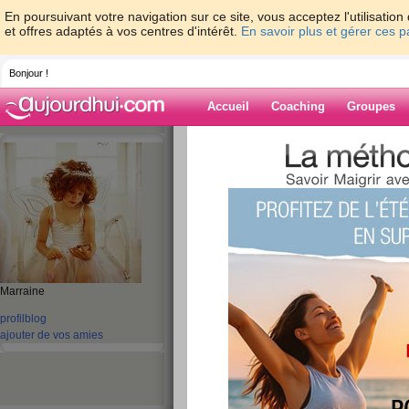
En poursuivant votre navigation sur ce site, vous acceptez l'utilisati
et offres adaptés à vos centres d'intérêt.
En savoir plus et gérer ces 
Bonjour !
Accueil
Coaching
Groupes
Accueil
>
espaces
>
delphon55
> et oui l
Blog de delpho
aide blog
et oui les vacances 
publié le 16/08/2011 à 15:59
Marraine
profil
blog
reprise du boulot se matin là ils sont à la sieste
ajouter de vos amies
sur une air de repos sur l'autoroute je suis tom
cheveux j'ai eu super mal il voulait appeler les p
donc pas trop de sport je vais essayer de faire