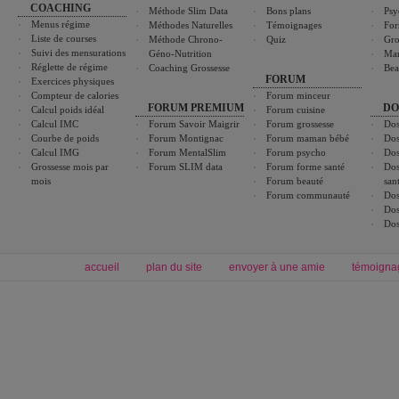
COACHING
Méthode Slim Data
Bons plans
Psy
Menus régime
Méthodes Naturelles
Témoignages
For
Liste de courses
Méthode Chrono-
Quiz
Gro
Suivi des mensurations
Géno-Nutrition
Ma
Réglette de régime
Coaching Grossesse
Bea
FORUM
Exercices physiques
Compteur de calories
Forum minceur
FORUM PREMIUM
DO
Calcul poids idéal
Forum cuisine
Calcul IMC
Forum Savoir Maigrir
Forum grossesse
Dos
Courbe de poids
Forum Montignac
Forum maman bébé
Dos
Calcul IMG
Forum MentalSlim
Forum psycho
Dos
Grossesse mois par
Forum SLIM data
Forum forme santé
Dos
mois
Forum beauté
san
Forum communauté
Dos
Dos
Dos
accueil
plan du site
envoyer à une amie
témoigna
Forum minceur
Forum cuisine
Commencer un régime
boissons, vins et cocktails
Alimentation équilibrée et nutrition
astuces et bons plans
Minceur
Recette cuisine
exercices physiques
recette facile