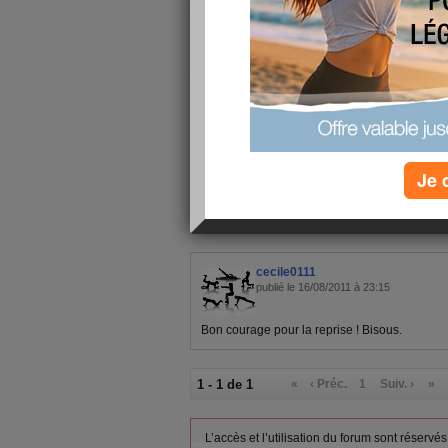
je me suis laissé allé pendant les vacances on 
sinon chez nous il fait beau il faut tondre la pel
je vous fais de gros bisous et je passe sur vos 
Je 
1 - 1 de 1
«
‹ Préc.
1
Suiv. ›
»
cecile0111
publié le 16/08/2011 à 23:15
Bon courage pour la reprise ! Bisous.
1 - 1 de 1
«
‹ Préc.
1
Suiv. ›
»
L’accès et l’utilisation du forum sont réser