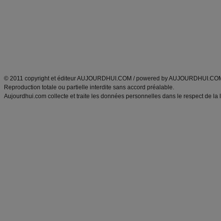
produits minceur
Recette poulet
Tags
:
ventre plat
|
maigrir des fesses
|
abdominaux
|
régime américain
|
régime mayo
|
Découvrez aussi
:
exercices abdominaux
|
recette wok
|
ANXA Partenaires
:
Recette
de cuisine |
Recette cuisine
|
© 2011 copyright et éditeur AUJOURDHUI.COM / powered by AUJOURDHUI.CO
Reproduction totale ou partielle interdite sans accord préalable.
Aujourdhui.com collecte et traite les données personnelles dans le respect de la 