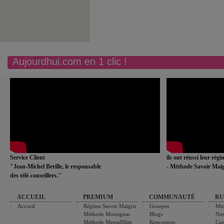
Aujourdhui.com en 1 clic !
Service Client
ils ont réussi leur rég
"Jean-Michel Berille, le responsable
- Méthode Savoir Maig
des télé-conseillers."
ACCUEIL
PREMIUM
COMMUNAUTÉ
RU
Accueil
Régime Savoir Maigrir
Groupes
Min
Méthode Montignac
Blogs
Nut
Méthode MentalSlim
Rencontres
Cui