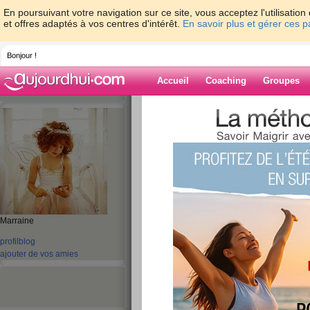
En poursuivant votre navigation sur ce site, vous acceptez l'utilisati
et offres adaptés à vos centres d'intérêt.
En savoir plus et gérer ces 
Bonjour !
Accueil
Coaching
Groupes
Accueil
>
espaces
>
delphon55
> une tré
Blog de delpho
aide blog
une trés bonne jo
publié le 02/08/2011 à 19:33
Marraine
profil
blog
alors debout a 9h petit déj ok 20 minutes de W
ajouter de vos amies
et mon cousin sont venue mang" j'ai fait un e
semoule et on a était à l'accro branche trop bie
salade de tomates avec du dindoneau froid voilà 
vous lire!!!