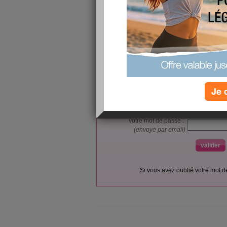
L’accès et l’utilisation du forum sont réser
Vous pouvez vous
inscrire gratu
Je 
Si vous êtes déjà membre, co
votre pseudo :
votre mot de passe :
(envoyé par email)
Si vous avez oublié votre mot 