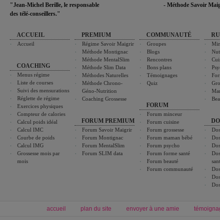
"Jean-Michel Berille, le responsable
- Méthode Savoir Maig
des télé-conseillers."
ACCUEIL
PREMIUM
COMMUNAUTÉ
RU
Accueil
Régime Savoir Maigrir
Groupes
Min
Méthode Montignac
Blogs
Nut
Méthode MentalSlim
Rencontres
Cui
COACHING
Méthode Slim Data
Bons plans
Psy
Menus régime
Méthodes Naturelles
Témoignages
For
Liste de courses
Méthode Chrono-
Quiz
Gro
Suivi des mensurations
Géno-Nutrition
Ma
Réglette de régime
Coaching Grossesse
Bea
FORUM
Exercices physiques
Compteur de calories
Forum minceur
FORUM PREMIUM
DO
Calcul poids idéal
Forum cuisine
Calcul IMC
Forum Savoir Maigrir
Forum grossesse
Dos
Courbe de poids
Forum Montignac
Forum maman bébé
Dos
Calcul IMG
Forum MentalSlim
Forum psycho
Dos
Grossesse mois par
Forum SLIM data
Forum forme santé
Dos
mois
Forum beauté
san
Forum communauté
Dos
Dos
Dos
accueil
plan du site
envoyer à une amie
témoigna