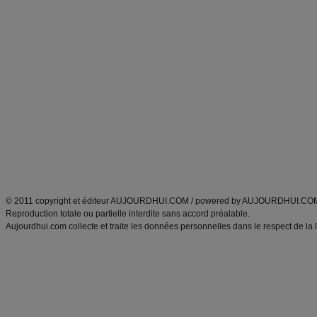
Forum minceur
Forum cuisine
Commencer un régime
boissons, vins et cocktails
Alimentation équilibrée et nutrition
astuces et bons plans
Minceur
Recette cuisine
exercices physiques
recette facile
produits minceur
Recette poulet
Tags
:
ventre plat
|
maigrir des fesses
|
abdominaux
|
régime américain
|
régime mayo
|
Découvrez aussi
:
exercices abdominaux
|
recette wok
|
ANXA Partenaires
:
Recette
de cuisine |
Recette cuisine
|
© 2011 copyright et éditeur AUJOURDHUI.COM / powered by AUJOURDHUI.CO
Reproduction totale ou partielle interdite sans accord préalable.
Aujourdhui.com collecte et traite les données personnelles dans le respect de la 