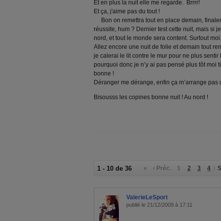
Et en plus la nuit elle me regarde.
Brrrr!
Et ça, j'aime pas du tout !
Bon on remettra tout en place demain, finale
réussite, hum ? Dernier test cette nuit, mais si j
nord, et tout le monde sera content. Surtout moi
Allez encore une nuit de folie et demain tout ren
je calerai le lit contre le mur pour ne plus sentir 
pourquoi donc je n’y ai pas pensé plus tôt moi t
bonne
!
Déranger me dérange, enfin ça m’arrange pas
Bisousss les copines bonne nuit ! Au nord
!
1 - 10 de 36
«
‹ Préc.
1
2
3
4
S
ValerieLeSport
publié le 21/12/2009 à 17:11