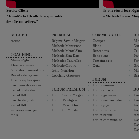
Service Client
ils ont réussi leur rég
"Jean-Michel Berille, le responsable
- Méthode Savoir Maig
des télé-conseillers."
ACCUEIL
PREMIUM
COMMUNAUTÉ
RU
Accueil
Régime Savoir Maigrir
Groupes
Min
Méthode Montignac
Blogs
Nut
Méthode MentalSlim
Rencontres
Cui
COACHING
Méthode Slim Data
Bons plans
Psy
Menus régime
Méthodes Naturelles
Témoignages
For
Liste de courses
Méthode Chrono-
Quiz
Gro
Suivi des mensurations
Géno-Nutrition
Ma
Réglette de régime
Coaching Grossesse
Bea
FORUM
Exercices physiques
Compteur de calories
Forum minceur
FORUM PREMIUM
DO
Calcul poids idéal
Forum cuisine
Calcul IMC
Forum Savoir Maigrir
Forum grossesse
Dos
Courbe de poids
Forum Montignac
Forum maman bébé
Dos
Calcul IMG
Forum MentalSlim
Forum psycho
Dos
Grossesse mois par
Forum SLIM data
Forum forme santé
Dos
mois
Forum beauté
san
Forum communauté
Dos
Dos
Dos