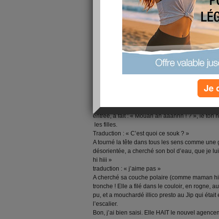
gentiment chez madame castagnette, et là j’ent
- « MERDEEE, fait chier ! » sympa l’accueil…
suivi d’un ticticage
nerveux 'oacatarinettabellat
En voyant le colis, un bonjour (tout de même), un
peine audible qui semblait lui arrachait la bouc
la fois...).
Le cas social, enfin anti social on va dire hihi
! 
A part ça à l’ouest rien de nouveau. Enfin, si
Pivoté d’un quart de tour (je sentais le froid de la
suis complètement à l’ouest au sens propre et f
Je 
réveille crevée.
Vous parlez d’une nuit réparatrice !
Et je ne vous dis pas la tête du chat en arri
entrée, a fait : « Mouah ah aaahhh ! ? »,
le ton 
les filles.
Traduction : « C’est quoi ce souk ? »
A tourné la tête dans tous les sens comme une 
désorientée, a cherché son bol d’eau, que je lui a
hi hiii »
traduction : « j’aime pas »
A cherché sa couche polaire (comme maman hih
tronche ! Elle a filé dans le couloir
, en rogne, au
pu, et a mouchardé illico presto au Jip qui était
l’escalier.
Bon, j’ai bien saisi. Elle HAIT le nouvel agence