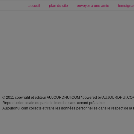
accueil
plan du site
envoyer à une amie
témoigna
Forum minceur
Forum cuisine
Commencer un régime
boissons, vins et cocktails
Alimentation équilibrée et nutrition
astuces et bons plans
Minceur
Recette cuisine
exercices physiques
recette facile
produits minceur
Recette poulet
Tags
:
ventre plat
|
maigrir des fesses
|
abdominaux
|
régime américain
|
régime mayo
|
Découvrez aussi
:
exercices abdominaux
|
recette wok
|
ANXA Partenaires
:
Recette
de cuisine |
Recette cuisine
|
© 2011 copyright et éditeur AUJOURDHUI.COM / powered by AUJOURDHUI.CO
Reproduction totale ou partielle interdite sans accord préalable.
Aujourdhui.com collecte et traite les données personnelles dans le respect de la 