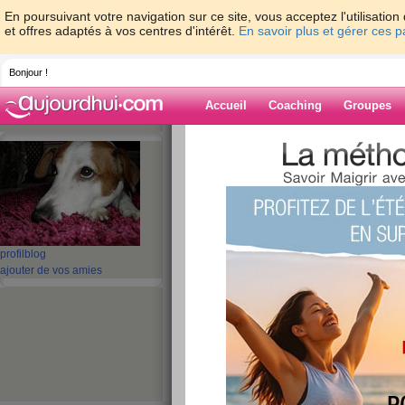
En poursuivant votre navigation sur ce site, vous acceptez l'utilisati
et offres adaptés à vos centres d'intérêt.
En savoir plus et gérer ces 
Bonjour !
Accueil
Coaching
Groupes
Accueil
>
espaces
>
croquetteclebart
> Je
Blog de croquet
aide blog
Je perds le nord !
profil
blog
ajouter de vos amies
publié le 19/12/2009 à 22:07
Bonsoir les mères noël qui doivent avoir bien fro
hihi ! Je me gausse. Pour ma part, deux damarts 
vais être tranquillou ce soir ….
Ce matin, j’ai pris un colis au facteur destiné 
Je sais, ma bonté me perdra. Rendez service tien