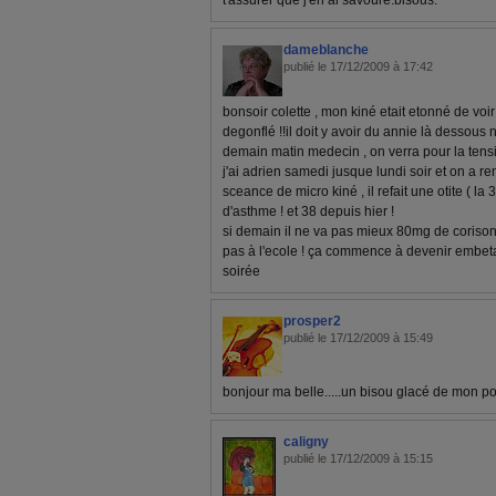
t'assurer que j'en ai savouré.bisous.
dameblanche
publié le 17/12/2009 à 17:42
bonsoir colette , mon kiné etait etonné de voi
degonflé !!il doit y avoir du annie là dessous n
demain matin medecin , on verra pour la tensi
j'ai adrien samedi jusque lundi soir et on a 
sceance de micro kiné , il refait une otite ( l
d'asthme ! et 38 depuis hier !
si demain il ne va pas mieux 80mg de corison
pas à l'ecole ! ça commence à devenir embeta
soirée
prosper2
publié le 17/12/2009 à 15:49
bonjour ma belle.....un bisou glacé de mon pol
caligny
publié le 17/12/2009 à 15:15