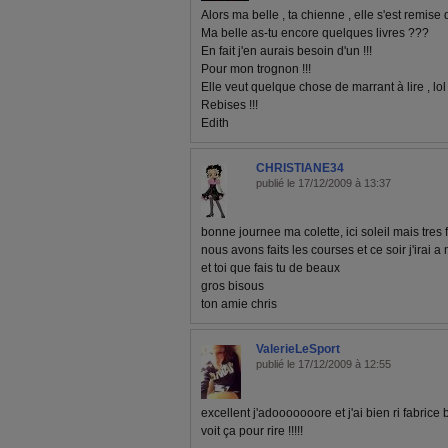
Alors ma belle , ta chienne , elle s'est remise 
Ma belle as-tu encore quelques livres ???
En fait j'en aurais besoin d'un !!!
Pour mon trognon !!!
Elle veut quelque chose de marrant à lire , lol !
Rebises !!!
Edith
CHRISTIANE34
publié le 17/12/2009 à 13:37
bonne journee ma colette, ici soleil mais tres f
nous avons faits les courses et ce soir j'irai 
et toi que fais tu de beaux
gros bisous
ton amie chris
ValerieLeSport
publié le 17/12/2009 à 12:55
excellent j'adooooooore et j'ai bien ri fabrice b
voit ça pour rire !!!!!