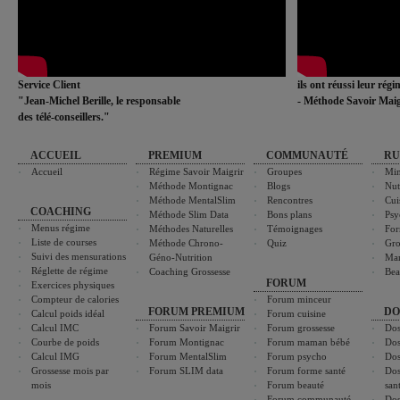
Service Client
ils ont réussi leur rég
"Jean-Michel Berille, le responsable
- Méthode Savoir Maig
des télé-conseillers."
ACCUEIL
PREMIUM
COMMUNAUTÉ
RU
Accueil
Régime Savoir Maigrir
Groupes
Min
Méthode Montignac
Blogs
Nut
Méthode MentalSlim
Rencontres
Cui
COACHING
Méthode Slim Data
Bons plans
Psy
Menus régime
Méthodes Naturelles
Témoignages
For
Liste de courses
Méthode Chrono-
Quiz
Gro
Suivi des mensurations
Géno-Nutrition
Ma
Réglette de régime
Coaching Grossesse
Bea
FORUM
Exercices physiques
Compteur de calories
Forum minceur
FORUM PREMIUM
DO
Calcul poids idéal
Forum cuisine
Calcul IMC
Forum Savoir Maigrir
Forum grossesse
Dos
Courbe de poids
Forum Montignac
Forum maman bébé
Dos
Calcul IMG
Forum MentalSlim
Forum psycho
Dos
Grossesse mois par
Forum SLIM data
Forum forme santé
Dos
mois
Forum beauté
san
Forum communauté
Dos