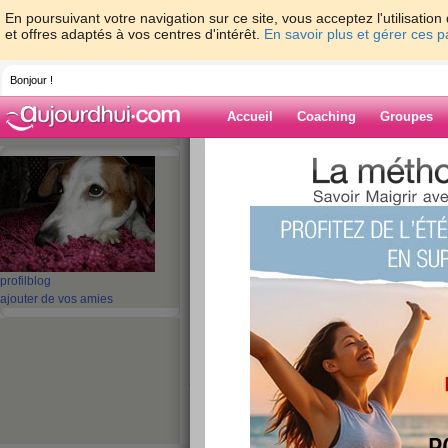
En poursuivant votre navigation sur ce site, vous acceptez l'utilisati
et offres adaptés à vos centres d'intérêt.
En savoir plus et gérer ces 
Bonjour !
Accueil
Coaching
Groupes
Accueil
>
espaces
>
croquetteclebart
> Enf
Blog de croquet
aide blog
Enfin à jour !
profil
blog
ajouter de vos amies
publié le 16/12/2009 à 21:23
J'ai fini le repassage, une bonne chose. Je n
je l'ai descendue tout schuss hihi, enfin les ch
n’est pas aux pièces.
Un peu de couture ensuite
(des pinces sur u
ajustées, c'est dans mes cordes de neurones… ç