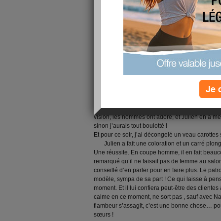
devais m’y atteler hihi ! Et le top, c’est que Juli
faufilage, il n’a même pas remarqué les points g
fluo hihi) à l’arrière ! En fait, ça m’a surprise de 
porté tel quel, vous jure, ça se voyait à peine l
que je n’avais pas laissé les épingles à tête ! N
vif tout de suite. Pour sa défense, toutes ses c
donc il s’est rabattu sur celle là, pôôôv Julien !
En parlant de pinces, ça pince chez nous. On
tourne à plein tube (en même temps, elle est tub
(mauvaise expression vu ce qu'elle bouffe en 
Je 
régime hihi), comme vous savez à cause des gauf
tits plats des copines…. quoique, aujourd’hui, 
c’est bien, hein ? Et une petite gaufre restante, 
vision, les hommes ont adoré, et Julien en a 
sinon j’aurais tout boulotté !
Et pour ce soir, j’ai décongelé un veau carotte
Julien a fait une coloration et un carré pl
Une réussite. En coupe homme, il en fait beauco
remarqué qu’il ne faisait pas de femme au salon
conseillé d’en parler pour en faire plus. Le patron
modèle
, sympa de sa part ! Ce qui laisse à pe
moment. Et il lui confiera peut-être des clientes à
calme en ce moment, ne sort pas , sauf avec Na
flambeur s’assagit, c’est une bonne chose… po
sœurs !