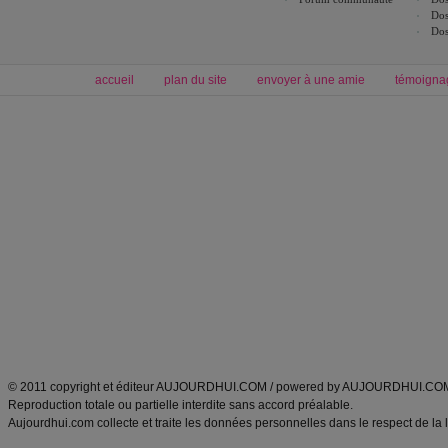
Dos
Dos
accueil
plan du site
envoyer à une amie
témoigna
Forum minceur
Forum cuisine
Commencer un régime
boissons, vins et cocktails
Alimentation équilibrée et nutrition
astuces et bons plans
Minceur
Recette cuisine
exercices physiques
recette facile
produits minceur
Recette poulet
Tags
:
ventre plat
|
maigrir des fesses
|
abdominaux
|
régime américain
|
régime mayo
|
Découvrez aussi
:
exercices abdominaux
|
recette wok
|
ANXA Partenaires
:
Recette
de cuisine |
Recette cuisine
|
© 2011 copyright et éditeur AUJOURDHUI.COM / powered by AUJOURDHUI.CO
Reproduction totale ou partielle interdite sans accord préalable.
Aujourdhui.com collecte et traite les données personnelles dans le respect de la 