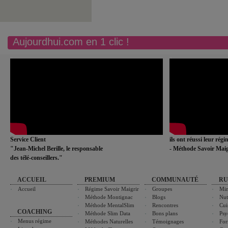
Aujourdhui.com en 1 clic !
Service Client
ils ont réussi leur rég
"Jean-Michel Berille, le responsable
- Méthode Savoir Maig
des télé-conseillers."
ACCUEIL
PREMIUM
COMMUNAUTÉ
RU
Accueil
Régime Savoir Maigrir
Groupes
Min
Méthode Montignac
Blogs
Nut
Méthode MentalSlim
Rencontres
Cui
COACHING
Méthode Slim Data
Bons plans
Psy
Menus régime
Méthodes Naturelles
Témoignages
For