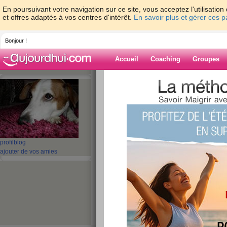
En poursuivant votre navigation sur ce site, vous acceptez l'utilisati
et offres adaptés à vos centres d'intérêt.
En savoir plus et gérer ces 
Bonjour !
Accueil
Coaching
Groupes
Accueil
>
espaces
>
croquetteclebart
> Fau
ça grille les calories hihi !
Blog de croquet
aide blog
profil
blog
Faut griller les gau
ajouter de vos amies
gaufrier, ça grille l
publié le 15/12/2009 à 21:40
Bonjour les z’amies ! Comment hâlez-vous ? Mal
hihi, et même les sudisss ont froid et débronzent 
Je me gausse !