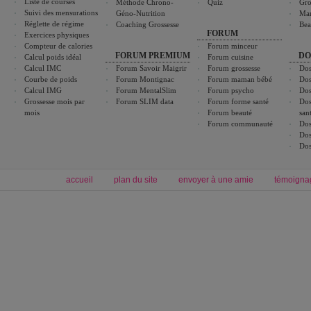
Liste de courses
Méthode Chrono-
Quiz
Gro
Suivi des mensurations
Géno-Nutrition
Ma
Réglette de régime
Coaching Grossesse
Bea
FORUM
Exercices physiques
Compteur de calories
Forum minceur
FORUM PREMIUM
DO
Calcul poids idéal
Forum cuisine
Calcul IMC
Forum Savoir Maigrir
Forum grossesse
Dos
Courbe de poids
Forum Montignac
Forum maman bébé
Dos
Calcul IMG
Forum MentalSlim
Forum psycho
Dos
Grossesse mois par
Forum SLIM data
Forum forme santé
Dos
mois
Forum beauté
san
Forum communauté
Dos
Dos
Dos
accueil
plan du site
envoyer à une amie
témoigna
Forum minceur
Forum cuisine
Commencer un régime
boissons, vins et cocktails
Alimentation équilibrée et nutrition
astuces et bons plans
Minceur
Recette cuisine
exercices physiques
recette facile
produits minceur
Recette poulet