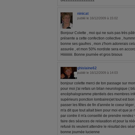
Bizzzzzzzzzzzzzzzzz
ninicat
publié le 16/12/2009 à 15:02
Bonjour Colette , moi qui ne suis pas très pâtis
présente a cette confection collective , 
bonne ses gaufres , mon z'hom adorerais cel
assurée , et mon 50% nordiste sera en acco
Hiiiiiiiiii. Bonne journée et gros bisous
ghislaine62
publié le 16/12/2009 à 14:03
bonjour colette merci de ton passage sur mon 
pour moi j'ai refais un bilan neurologique ( 
encéphalogramme ptentiels des membres inf
supérieurs ponction lombaires)et tout est bo
passer les fêtes de fin d'année le coeur léger
m'a dit que tout allait bien pour moi et que je
par contre il m'a conseillé de prendre rendez
faire des séances de relaxation et pour la réé
refusé ils veulent attendre le résultat des sé
bonne journée lucienne