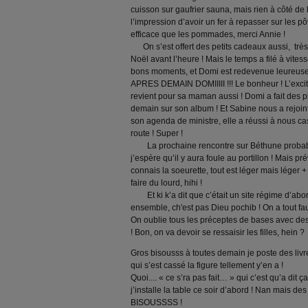
cuisson sur gaufrier sauna, mais rien à côté de 
l’impression d’avoir un fer à repasser sur les 
efficace que les pommades, merci Annie
!
On s’est offert des petits cadeaux aussi,
trè
Noël avant l’heure ! Mais le temps a filé à vitess
bons moments, et Domi est redevenue leureus
APRES DEMAIN DOMIIIII !!! Le bonheur ! L’excita
revient pour sa maman aussi ! Domi a fait des 
demain sur son album ! Et Sabine nous a rejoint
son agenda de ministre, elle a réussi à nous cas
route ! Super !
La prochaine rencontre sur Béthune probable
j’espère qu’il y aura foule au portillon ! Mais pr
connais la soeurette, tout est léger mais léger +
faire du lourd,
hihi !
Et ki k’a dit que c’était un site régime d’abo
ensemble, ch'est pas Dieu pochib ! On a tout fau
On oublie tous les préceptes de bases avec des
! Bon, on va devoir se ressaisir les filles, hein ?
Gros bisousss à toutes demain je poste des livr
qui s’est cassé la figure tellement y’en a !
Quoi.... « ce s’ra pas fait… » qui c’est qu’a dit
j’installe la table ce soir d’abord ! Nan mais des 
BISOUSSSS !