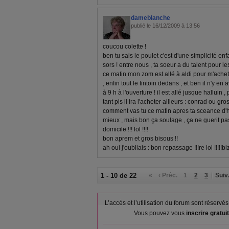
dameblanche
publié le 16/12/2009 à 13:56
coucou colette !
ben tu sais le poulet c'est d'une simplicité enfa
sors ! entre nous , ta soeur a du talent pour le
ce matin mon zom est allé à aldi pour m'ache
, enfin tout le tintoin dedans , et ben il n'y en 
à 9 h à l'ouverture ! il est allé jusque halluin , p
tant pis il ira l'acheter ailleurs : conrad ou gros 
comment vas tu ce matin apres ta sceance d'h
mieux , mais bon ça soulage , ça ne guerit pas !
domicile !!! lol !!!!
bon aprem et gros bisous !!
ah oui j'oubliais : bon repassage !!!re lol !!!!!b
1 - 10 de 22
«
‹ Préc.
1
2
3
Suiv.
L’accès et l’utilisation du forum sont réser
Vous pouvez vous
inscrire gratu