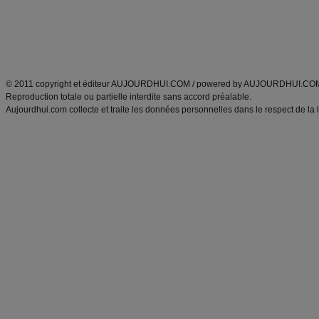
Tags
:
ventre plat
|
maigrir des fesses
|
abdominaux
|
régime américain
|
régime mayo
|
Découvrez aussi
:
exercices abdominaux
|
recette wok
|
ANXA Partenaires
:
Recette
de cuisine |
Recette cuisine
|
© 2011 copyright et éditeur AUJOURDHUI.COM / powered by AUJOURDHUI.CO
Reproduction totale ou partielle interdite sans accord préalable.
Aujourdhui.com collecte et traite les données personnelles dans le respect de la 