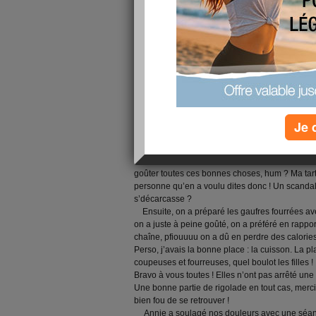
A part ça, nous les nordisss, on a trouvé un 
réuni chez une chouette copine qui nous a appri
la crème au rhum, hummmm
un délice les filles
vous l’accorde, mais c’est pour en faire pour les
sûr ! On va les épater nos hommes hihi ! Enfin s
cuisinière tout le monde connaît mes meeerveil
Ma réputation n’est plus à faire, hum ?
Donc, en gros (hihi), la même bande que pour
présente, à peu de kilos près hein les filles ?
restaurer le midi, des plats faits maison, pour 
Je 
qui avait cuisiné du poulet africain cuit sur tam
tartes, une au thon et l’autre lardons etc etc dél
carbonnade flamande, le plat cht'i par excellen
goûter toutes ces bonnes choses, hum ? Ma tart
personne qu’en a voulu dites donc ! Un scandale
s’décarcasse ?
Ensuite, on a préparé les gaufres fourrées a
on a juste à peine goûté, on a préféré en rapporte
chaîne,
pfiouuuu on a dû en perdre des calories l
Perso, j’avais la bonne place : la cuisson. La p
coupeuses et fourreuses, quel boulot les filles !
Bravo à vous toutes ! Elles n’ont pas arrêté un
Une bonne partie de rigolade en tout cas, merci 
bien fou de se retrouver !
Annie a soulagé nos douleurs avec une séance