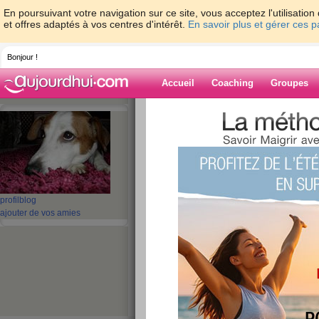
En poursuivant votre navigation sur ce site, vous acceptez l'utilisati
et offres adaptés à vos centres d'intérêt.
En savoir plus et gérer ces 
Bonjour !
Accueil
Coaching
Groupes
Accueil
>
espaces
>
croquetteclebart
> le
fil des saisons
Blog de croquet
aide blog
profil
blog
les futurs mariés
ajouter de vos amies
au fil des saisons
publié le 09/10/2008 à 15:16
Voyez les filles, la nuit portant conseil, j’ai réf
quoi suis née le même jour, quasiment jumeaux 