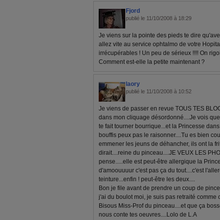
Fjord
publié le 11/10/2008 à 18:29
Je viens sur la pointe des pieds te dire qu'avec
allez vite au service ophtalmo de votre Hopital
irrécupérables ! Un peu de sérieux !!!! On rigol
Comment est-elle la petite maintenant ?
laory
publié le 11/10/2008 à 10:52
Je viens de passer en revue TOUS TES BLOGS.
dans mon cliquage désordonné....Je vois que le
te fait tourner bourrique...et la Princesse da
bouffis peux pas le raisonner....Tu es bien co
emmener les jeuns de déhancher, ils ont la frite..
dirait....reine du pinceau....JE VEUX LES PHOTO
pense.....elle est peut-être allergique la Princ
d'amoouuuur c'est pas ça du tout....c'est l'allerg
teinture...enfin ! peut-être les deux....
Bon je file avant de prendre un coup de pince
j'ai du boulot moi, je suis pas retraité comme c
Bisous Miss-Prof du pinceau....et que ça bosse
nous conte tes oeuvres....Lolo de L.A