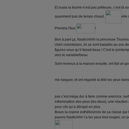
Et ouais la fourmi n’est pas prêteuse, c’est là 
quasiment pas de temps chaud,
elle 
Prendra l'bus
!
Bon à part ça, Nadèchhhh la princesse Tiramisu
chéri colombiano, ils se sont baladés au zoo de 
figurez-vous qu’il faisait beau ! C'est le print
vers le variable/beau.
Sont revenus à la maison ensuite, ont fait un g
me narguer, et ont regardé la télé les yeux dan
pas c’est méga dur à faire comme exercice, surt
inflammation des yeux (les deux), une réaction 
pour cils qu’a dérapé en plus
Bravo la copine esthéticienne de sa classe qui l
pauvre Nadèchhh
l’a les yeux tout rouges, un p