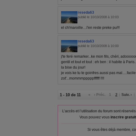
reseda63
publié le 10/10/2008 à 10:03
el ch'maroille....l'en reste preke pu!!!
reseda63
publié le 10/10/2008 à 10:00
j'te feré remarker...ke mon fils, chéri, adoo
gentil et tout et tout : eh ben : il habite à Paris..
la bise du jour!
je vois ke tu te goinfres aussi pas mal.....facile
zot'...mommmpppppffffff !!!!
1 - 10 de 11
«
‹ Préc.
1
2
Suiv. ›
L’accès et l’utilisation du forum sont réser
Vous pouvez vous
inscrire gratu
Si vous êtes déjà membre, co