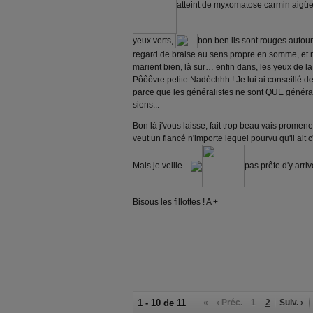
atteint de myxomatose carmin aigüe
yeux verts,
bon ben ils sont rouges autou
regard de braise au sens propre en somme, et 
marient bien, là sur… enfin dans, les yeux de la
Pôôôvre petite Nadèchhh ! Je lui ai conseillé 
parce que les généralistes ne sont QUE générali
siens...
Bon là j'vous laisse, fait trop beau vais promen
veut un fiancé n'importe lequel pourvu qu'il ait c'q
Mais je veille...
pas prête d'y arriv
Bisous les fillottes ! A +
1 - 10 de 11
«
‹ Préc.
1
2
Suiv. ›