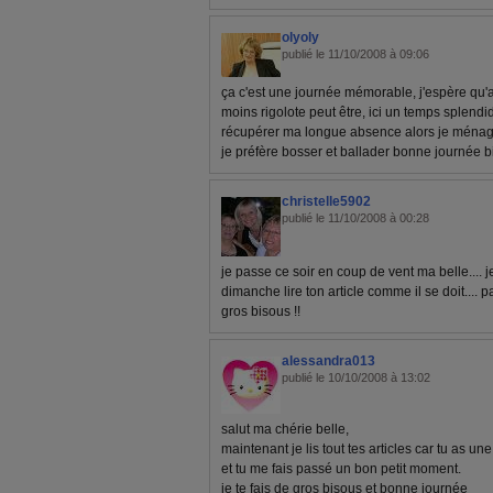
olyoly
publié le 11/10/2008 à 09:06
ça c'est une journée mémorable, j'espère qu'
moins rigolote peut être, ici un temps splendid
récupérer ma longue absence alors je ménage
je préfère bosser et ballader bonne journée 
christelle5902
publié le 11/10/2008 à 00:28
je passe ce soir en coup de vent ma belle....
dimanche lire ton article comme il se doit....
gros bisous !!
alessandra013
publié le 10/10/2008 à 13:02
salut ma chérie belle,
maintenant je lis tout tes articles car tu as une
et tu me fais passé un bon petit moment.
je te fais de gros bisous et bonne journée