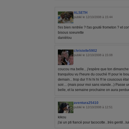
ALSETH
publié le 12/10/2008 à 15:44
t'es bien rentrée ? t'as gouté frometon ? et conf
bisous soeurette
danièlou
christelle5902
publié le 12/10/2008 à 15:08
coucou ma belle... j'espère que ton dimanche
tranquilou vu l'heure du couché !!! pour le bo
demain... trop dur !! hi hi hi !!! le couscous ét
soir.... (mais pour moi sans viande...) Pass
belle, et la semaine prochaine on aura perdue, p
aventura25410
publié le 12/10/2008 à 12:51
kikou
j'ai un pti fiancé pour tacocotte...très gentil...lui