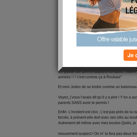
l'est pas, snif !) et pis ça m’arrive même si j’s
bien après mure réflexion, je me dis qu'il y a pire
Un exemple au hasard et vécu ! Le jour où Juli
je l’emmène au lieu de rendez-vous et comme il 
carrément de ma sincérité… c’est vrai ça, il pleu
dans la voiture. Arrive un type au volant d'une
en descend et
se poste
devant l’auto-école.
Je 
Je demande à Julien :
- "C'est lui, le moniteur ? Faut peut-être y aller 
- "Non, qu'il me répond, « c'est un jeune complè
qui passe son permis aujourd'hui aussi...mais i
années ! ! ! c'est comme ça à Roubaix"
Et mon Julien de se tordre comme un baleinea
Voyez, j’vous l’avais dit qu’il y a pire ! Y’en a 
parents SANS avoir le permis !
Enfin. L’incident est clos ; L’est pas près de la 
forcée,
à présent elle dort avec ses clés au bou
Autrement dit même avec mes boules Quiès, je 
mouvement suspect ! On m’ la fera pas deux fois, 