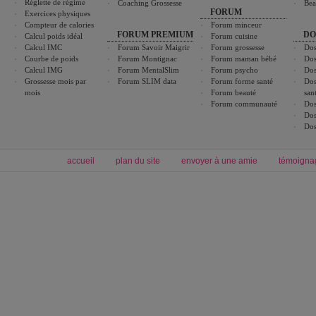
Réglette de régime
Coaching Grossesse
Bea
FORUM
Exercices physiques
Compteur de calories
Forum minceur
FORUM PREMIUM
DO
Calcul poids idéal
Forum cuisine
Calcul IMC
Forum Savoir Maigrir
Forum grossesse
Dos
Courbe de poids
Forum Montignac
Forum maman bébé
Dos
Calcul IMG
Forum MentalSlim
Forum psycho
Dos
Grossesse mois par
Forum SLIM data
Forum forme santé
Dos
mois
Forum beauté
san
Forum communauté
Dos
Dos
Dos
accueil
plan du site
envoyer à une amie
témoigna
Forum minceur
Forum cuisine
Commencer un régime
boissons, vins et cocktails
Alimentation équilibrée et nutrition
astuces et bons plans
Minceur
Recette cuisine
exercices physiques
recette facile
produits minceur
Recette poulet
Tags
:
ventre plat
|
maigrir des fesses
|
abdominaux
|
régime américain
|
régime mayo
|