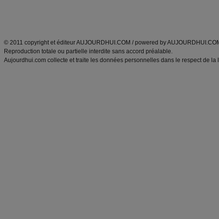
Découvrez aussi
:
exercices abdominaux
|
recette wok
|
ANXA Partenaires
:
Recette
de cuisine |
Recette cuisine
|
© 2011 copyright et éditeur AUJOURDHUI.COM / powered by AUJOURDHUI.CO
Reproduction totale ou partielle interdite sans accord préalable.
Aujourdhui.com collecte et traite les données personnelles dans le respect de la 