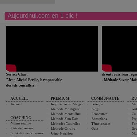
Aujourdhui.com en 1 clic !
Service Client
ils ont réussi leur rég
"Jean-Michel Berille, le responsable
- Méthode Savoir Maig
des télé-conseillers."
ACCUEIL
PREMIUM
COMMUNAUTÉ
RU
Accueil
Régime Savoir Maigrir
Groupes
Min
Méthode Montignac
Blogs
Nut
Méthode MentalSlim
Rencontres
Cui
COACHING
Méthode Slim Data
Bons plans
Psy
Menus régime
Méthodes Naturelles
Témoignages
For
Liste de courses
Méthode Chrono-
Quiz
Gro
Suivi des mensurations
Géno-Nutrition
Ma