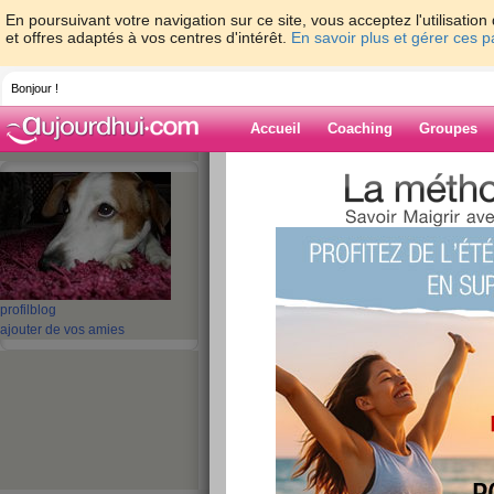
En poursuivant votre navigation sur ce site, vous acceptez l'utilisati
et offres adaptés à vos centres d'intérêt.
En savoir plus et gérer ces 
Bonjour !
Accueil
Coaching
Groupes
Accueil
>
espaces
>
croquetteclebart
> Du
Blog de croquet
aide blog
Dur l'élevage !
profil
blog
ajouter de vos amies
publié le 08/10/2008 à 18:40
Salut
les heureusss,
J’ai à peu près terminé les travaux, j’ai recouve
en cuivre beurk j’aime pas !) d’enduit blanc appl
petit air de modernisme et de rajeunisme et de 