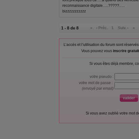
font presque tous ca......à quand des véhicule
reconnaissance digitale......?????......
bizzzzzzzzzzz
1 - 8 de 8
«
‹ Préc.
1
Suiv. ›
»
L’accès et l’utilisation du forum sont réser
Vous pouvez vous
inscrire gratu
Si vous êtes déjà membre, co
votre pseudo :
votre mot de passe :
(envoyé par email)
Si vous avez oublié votre mot 