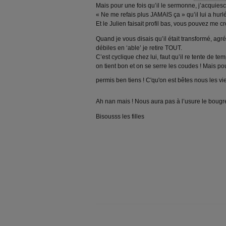
Mais pour une fois qu’il le sermonne, j’acquiesc
« Ne me refais plus JAMAIS ça » qu’il lui a hurlé
Et le Julien faisait profil bas, vous pouvez me cro
Quand je vous disais qu’il était transformé, agr
débiles en ‘able’ je retire TOUT.
C’est cyclique chez lui, faut qu’il re tente de tem
on tient bon et on se serre les coudes ! Mais pour
permis ben tiens ! C'qu'on est bêtes nous les vie
Ah nan mais ! Nous aura pas à l’usure le bougre
Bisousss les filles