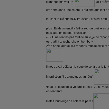
kidnappé ma voiture.
Failli prév
est entré dans une colère ! Faut dire que le fils
faucher la clé sur MON trousseau et s’est enfui,
plus ! Evidemment il a fait la sourde oreille au 
message on ne peut plus clair :
« Si tu ne rentres pas tout de suite, je ne réponds
est parti à ta recherche en trombe »
ème
2
appel auquel il a répondu tout de suite et e
Il nous avait déjà fait le coup de sortir par la f
interdiction (il y a quelques années)
!)mais le coup de la voiture, jamais ! Je ne vo
en rentrant !
Il était tout rouge de colère le père !!