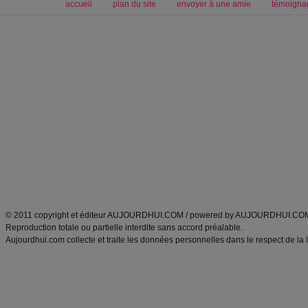
accueil
plan du site
envoyer à une amie
témoigna
Forum minceur
Forum cuisine
Commencer un régime
boissons, vins et cocktails
Alimentation équilibrée et nutrition
astuces et bons plans
Minceur
Recette cuisine
exercices physiques
recette facile
produits minceur
Recette poulet
Tags
:
ventre plat
|
maigrir des fesses
|
abdominaux
|
régime américain
|
régime mayo
|
Découvrez aussi
:
exercices abdominaux
|
recette wok
|
ANXA Partenaires
:
Recette
de cuisine |
Recette cuisine
|
© 2011 copyright et éditeur AUJOURDHUI.COM / powered by AUJOURDHUI.CO
Reproduction totale ou partielle interdite sans accord préalable.
Aujourdhui.com collecte et traite les données personnelles dans le respect de la 