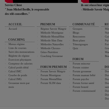
Service Client
ils ont réussi leur rég
"Jean-Michel Berille, le responsable
- Méthode Savoir Maig
des télé-conseillers."
ACCUEIL
PREMIUM
COMMUNAUTÉ
RU
Accueil
Régime Savoir Maigrir
Groupes
Min
Méthode Montignac
Blogs
Nut
Méthode MentalSlim
Rencontres
Cui
COACHING
Méthode Slim Data
Bons plans
Psy
Menus régime
Méthodes Naturelles
Témoignages
For
Liste de courses
Méthode Chrono-
Quiz
Gro
Suivi des mensurations
Géno-Nutrition
Ma
Réglette de régime
Coaching Grossesse
Bea
FORUM
Exercices physiques
Compteur de calories
Forum minceur
FORUM PREMIUM
DO
Calcul poids idéal
Forum cuisine
Calcul IMC
Forum Savoir Maigrir
Forum grossesse
Dos
Courbe de poids
Forum Montignac
Forum maman bébé
Dos
Calcul IMG
Forum MentalSlim
Forum psycho
Dos
Grossesse mois par
Forum SLIM data
Forum forme santé
Dos
mois
Forum beauté
san
Forum communauté
Dos
Dos
Dos