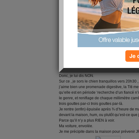
cuivre à nettoyer, l’horreur absolue ! Et pis t’faç
J’ai aussi passé une deuxième couche de rouge
bassement séjour car il restait des zones plus cl
Pour Julien je vous conte sa dernière ou pas ? 
insistez…
Hier soir donc ce cher angelot me demande l’au
pour aller voir Nadège » (il pense que Nadège c
Mais pas folle la guêpe, j’étais sûre que c’était
Je 
pour principal passe-temps de saccager ma voit
Donc, je lui dis NON.
Sur ce , je sors le chien tranquillos vers
20h30
,
j’aime bien une promenade digestive,
la Titi
me f
qu’elle est en période ‘recherche d’un fiancé n’im
le genre, et reniflage de chaque millimètre ca
trois gouttes par-ci trois gouttes par-là.
Je rentre (enfin) épuisée après ¾ d’heure de ma
devant la maison, hum, ou plutôt qu’est-ce que 
Parce qu’il n’y a plus RIEN à voir.
Ma voiture, envolée.
Je me précipite dans la maison pour prévenir JP