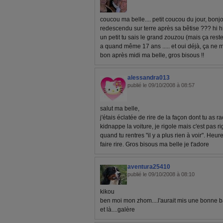
coucou ma belle.... petit coucou du jour, bonjour
redescendu sur terre après sa bêtise ??? hi hi 
un petit tu sais le grand zouzou (mais ça reste 
a quand même 17 ans ..... et oui déjà, ça ne m
bon après midi ma belle, gros bisous !!
alessandra013
publié le 09/10/2008 à 08:57
salut ma belle,
j'étais éclatée de rire de la façon dont tu as ra
kidnappe la voiture, je rigole mais c'est pas ri
quand tu rentres "il y a plus rien à voir". He
faire rire. Gros bisous ma belle je t'adore
aventura25410
publié le 09/10/2008 à 08:10
kikou
ben moi mon zhom....l'aurait mis une bonne ba
et là....galère