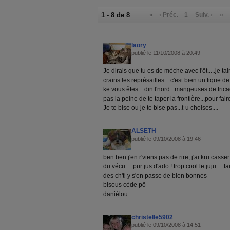
1 - 8 de 8
«
‹ Préc.
1
Suiv. ›
»
laory
publié le 11/10/2008 à 20:49
Je dirais que tu es de mèche avec l'ôt.....je ta
crains les représailles....c'est bien un tique de
ke vous êtes....din l'nord...mangeuses de fricad
pas la peine de te taper la frontière...pour faire
Je te bise ou je te bise pas...t-u choises....
ALSETH
publié le 09/10/2008 à 19:46
ben ben j'en r'viens pas de rire, j'ai kru casser 
du vécu ... pur jus d'ado ! trop cool le juju ... 
des ch'ti y s'en passe de bien bonnes
bisous cède pô
danièlou
christelle5902
publié le 09/10/2008 à 14:51