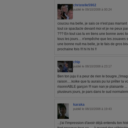
christelle5902
publié le 09/10/2008 à 00:24
coucou ma belle, je sais ce n'est pas marrant ma
tout ce spactacle devant moi et je ne peux pas
??? En tout cas tu en tiens une bonne avec ton 
tous les jours.... n'empêche que les zouaves s
une bonne nuit ma belle, je te fais de gros biso
prochaine fois !!! hi hi hi !!
chip
publié le 08/10/2008 à 23:17
Ben ton juju il a peur de rien le bougre, j'imag
raison.....koike que tu aurais pu lui prêter la 
risonnABLE garçon !!! nan nan je plaisante ...
plusieurs jours, je pars dans le sud normale
karaka
publié le 08/10/2008 à 19:43
...j'ai l'impression d'avoir déjà entendu ton histo