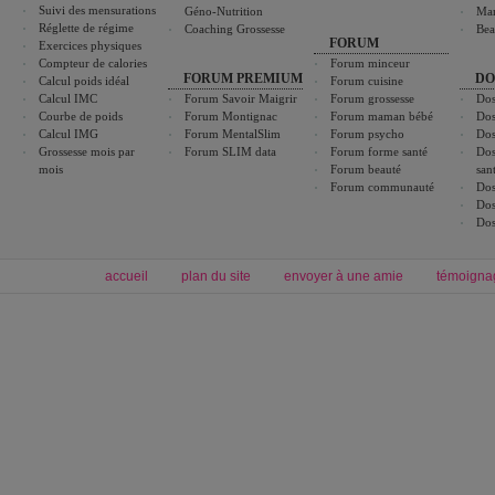
Suivi des mensurations
Géno-Nutrition
Ma
Réglette de régime
Coaching Grossesse
Bea
FORUM
Exercices physiques
Compteur de calories
Forum minceur
FORUM PREMIUM
DO
Calcul poids idéal
Forum cuisine
Calcul IMC
Forum Savoir Maigrir
Forum grossesse
Dos
Courbe de poids
Forum Montignac
Forum maman bébé
Dos
Calcul IMG
Forum MentalSlim
Forum psycho
Dos
Grossesse mois par
Forum SLIM data
Forum forme santé
Dos
mois
Forum beauté
san
Forum communauté
Dos
Dos
Dos
accueil
plan du site
envoyer à une amie
témoigna
Forum minceur
Forum cuisine
Commencer un régime
boissons, vins et cocktails
Alimentation équilibrée et nutrition
astuces et bons plans
Minceur
Recette cuisine
exercices physiques
recette facile
produits minceur
Recette poulet