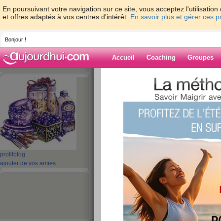
En poursuivant votre navigation sur ce site, vous acceptez l'utilisati
et offres adaptés à vos centres d'intérêt.
En savoir plus et gérer ces 
Bonjour !
Accueil
Coaching
Groupes
Accueil
>
espaces
>
cocote02
> les 3 mom
jours
Blog de cocote
aide blog
les 3 moments de 
profil
blog
derniers jours
ajouter de vos amies
publié le 20/03/2013 à 19:14
coucou
alors il m'a été difficile de les trouver car en 