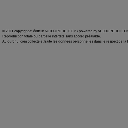
Tags
:
ventre plat
|
maigrir des fesses
|
abdominaux
|
régime américain
|
régime mayo
|
Découvrez aussi
:
exercices abdominaux
|
recette wok
|
ANXA Partenaires
:
Recette
de cuisine |
Recette cuisine
|
© 2011 copyright et éditeur AUJOURDHUI.COM / powered by AUJOURDHUI.CO
Reproduction totale ou partielle interdite sans accord préalable.
Aujourdhui.com collecte et traite les données personnelles dans le respect de la 