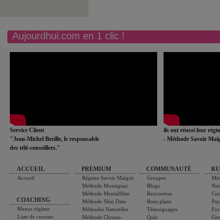
Aujourdhui.com en 1 clic !
Service Client
ils ont réussi leur rég
"Jean-Michel Berille, le responsable
- Méthode Savoir Maig
des télé-conseillers."
ACCUEIL
PREMIUM
COMMUNAUTÉ
RU
Accueil
Régime Savoir Maigrir
Groupes
Min
Méthode Montignac
Blogs
Nut
Méthode MentalSlim
Rencontres
Cui
COACHING
Méthode Slim Data
Bons plans
Psy
Menus régime
Méthodes Naturelles
Témoignages
For
Liste de courses
Méthode Chrono-
Quiz
Gro