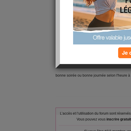
bordel et il y a plus de mauvaise choses que d
alors le premier moment de bonheur c'est d'avo
enfin être titularisé
le deuxième c'est que on m'a accordé mon repos
gagné !! donc je vais pouvoir aller passer mes 
la troisième c'est que je vais me preparer un su
essentielle ( 2 cuillères à soupe d'huile d'argan
de lavande et 10 gouttes d'huile d'essentielle d
Je 
voilà mes 3 moments de bonheurs de ces dernie
bisous
bonne soirée ou bonne journée selon l'heure à 
L’accès et l’utilisation du forum sont réser
Vous pouvez vous
inscrire gratu