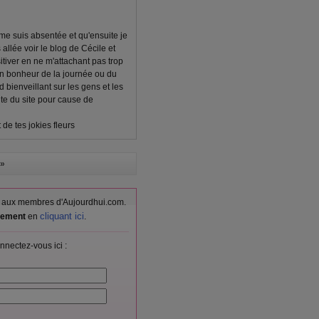
 me suis absentée et qu'ensuite je
allée voir le blog de Cécile et
itiver en ne m'attachant pas trop
un bonheur de la journée ou du
 bienveillant sur les gens et les
nte du site pour cause de
 de tes jokies fleurs
»
vés aux membres d'Aujourdhui.com.
cliquant ici
itement
en
.
nnectez-vous ici :