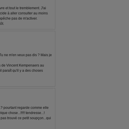
vre et tout le tremblement. J'ai
écide à aller consulter au moins
empêche pas de m'activer.
ôt.
! Tu ne m'en veux pas dis ? Mais je
ions de Vincent Kempenaers au
l paraît qu'il y a des choses
..? pourtant regarde comme elle
que chose...!!!!! tendresse...!
 pas trouvé ce petit soupçon...qui