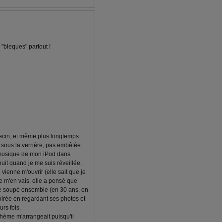
"bleques" partout !
ecin, et même plus longtemps
ts sous la verrière, pas embêtée
a musique de mon iPod dans
it nuit quand je me suis réveillée,
vienne m'ouvrir (elle sait que je
je m'en vais, elle a pensé que
ême soupé ensemble (en 30 ans, on
soirée en regardant ses photos et
urs fois.
 thème m'arrangeait puisqu'il