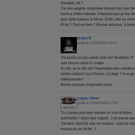
résultats, toi ?
J'ai une angine carabinée depuis hier soir, fiè
horreur d'être malade. Il faudrait que je me d
pour faire baisser la fièvre. Enfin, elle ne m'
Et toi ? Tout va bien ? Bisous amicaux, à bient
Bribri75
publié le 11/06/2009 à 09:27
J'ai perdu un peu pieds avec ton feuilleton !!
suis encore dans le cirage.
Au fait, as tu été voir l'exposition des créat
centre culturel Les Chiroux, à Liège ? A ce qu'i
intéressantes !
Bonne journée et grosses bises
cygne--blanc
publié le 10/06/2009 à 17:50
Tu n'aimes pas mes vaches en noir et blanc..
sont belles ! dans leur regard...il se passe quel
J'ai bien cherché une en couleur...mais je n'ai
ressort de ce cliché...!