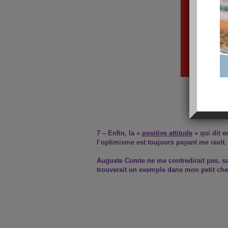
7 – Enfin, la «
positive attitude
» qui dit e
l’optimisme est toujours payant me ravit.
Auguste Comte ne me contredirait pas, s
trouverait un exemple dans mon petit ch