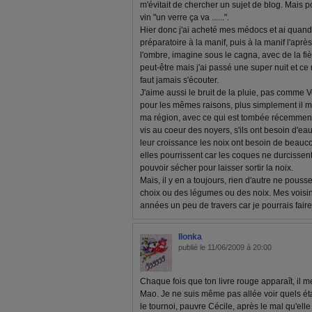
m'évitait de chercher un sujet de blog. Mais p
vin "un verre ça va ......".
Hier donc j'ai acheté mes médocs et ai quand
préparatoire à la manif, puis à la manif l'après-
l'ombre, imagine sous le cagna, avec de la fi
peut-être mais j'ai passé une super nuit et ce m
faut jamais s'écouter.
J'aime aussi le bruit de la pluie, pas comme Verla
pour les mêmes raisons, plus simplement il 
ma région, avec ce qui est tombée récemment, l
vis au coeur des noyers, s'ils ont besoin d'ea
leur croissance les noix ont besoin de beauco
elles pourrissent car les coques ne durcissen
pouvoir sécher pour laisser sortir la noix.
Mais, il y en a toujours, rien d'autre ne pouss
choix ou des légumes ou des noix. Mes voisi
années un peu de travers car je pourrais fair
Ilonka
publié le 11/06/2009 à 20:00
Chaque fois que ton livre rouge apparaît, il m
Mao. Je ne suis même pas allée voir quels éta
le tournoi, pauvre Cécile, après le mal qu'elle