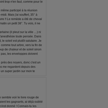
oint trop n'en faut, comme pour le
 même participé à la réunion
midi. Mais j'ai souffert, 35° à
èvre !! Le remède a été de cheval
atin un petit 38°. Tu vois, il ne
ine (il pleut sur la ville ....) ni
m'anesthésie toute pensée. Dans
e soleil est plutôt salutaire. Je
u comme tout arbre, vers la fin de
up de chaleur et de soleil sinon
t pas, les enveloppes doivent
e près des noyers, donc c'est un
ns me regardent depuis des
e un super jardin sur mon te
e semble voir le livre rouge de
ient les gagnants, ai déjà oublié
 s'est donné ! Connais-tu les