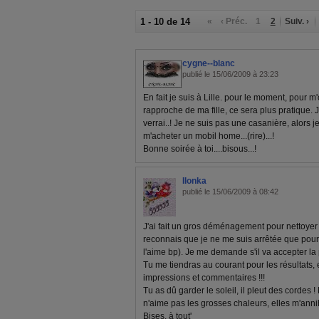
1 - 10 de 14
«
‹ Préc.
1
2
Suiv. ›
cygne--blanc
publié le 15/06/2009 à 23:23
En fait je suis à Lille. pour le moment, pour m
rapproche de ma fille, ce sera plus pratique. J
verrai..! Je ne suis pas une casanière, alors je
m'acheter un mobil home...(rire)...!
Bonne soirée à toi....bisous...!
Ilonka
publié le 15/06/2009 à 08:42
J'ai fait un gros déménagement pour nettoyer 
reconnais que je ne me suis arrêtée que pour
l'aime bp). Je me demande s'il va accepter l
Tu me tiendras au courant pour les résultats, e
impressions et commentaires !!!
Tu as dû garder le soleil, il pleut des cordes !
n'aime pas les grosses chaleurs, elles m'anni
Bises, à tout'