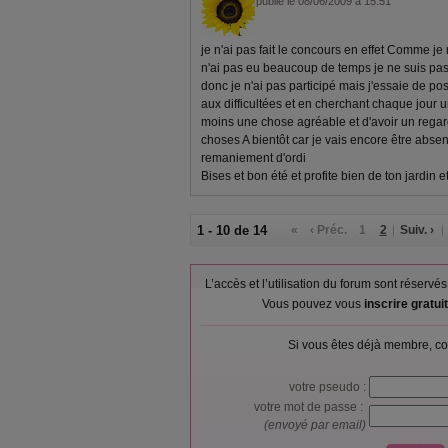
publié le 08/06/2009 à 15:51
je n'ai pas fait le concours en effet Comme je
n'ai pas eu beaucoup de temps je ne suis pas 
donc je n'ai pas participé mais j'essaie de pos
aux difficultées et en cherchant chaque jour 
moins une chose agréable et d'avoir un regard
choses A bientôt car je vais encore être abse
remaniement d'ordi
Bises et bon été et profite bien de ton jardin et
1 - 10 de 14
«
‹ Préc.
1
2
Suiv. ›
L’accès et l’utilisation du forum sont réser
Vous pouvez vous
inscrire gratu
Si vous êtes déjà membre, co
votre pseudo :
votre mot de passe :
(envoyé par email)