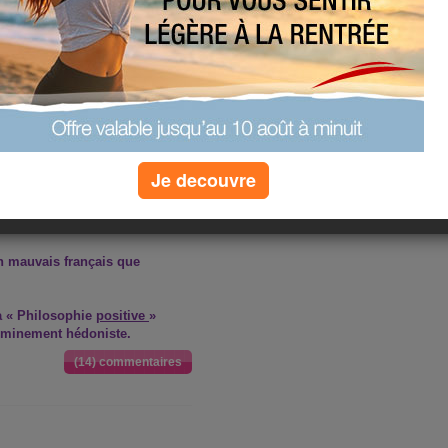
Je decouvre
n mauvais français que
a « Philosophie
positive
»
eminement hédoniste.
(14) commentaires