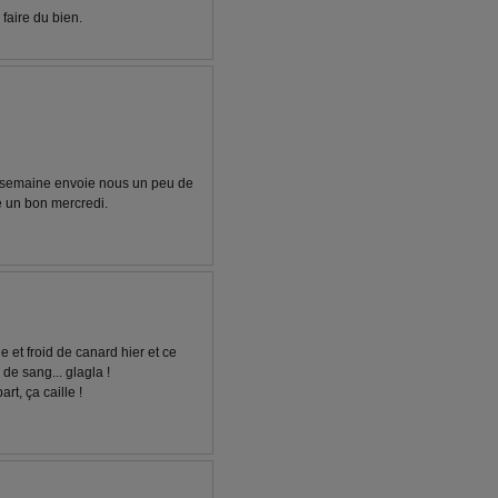
 faire du bien.
 la semaine envoie nous un peu de
te un bon mercredi.
e et froid de canard hier et ce
 de sang... glagla !
rt, ça caille !