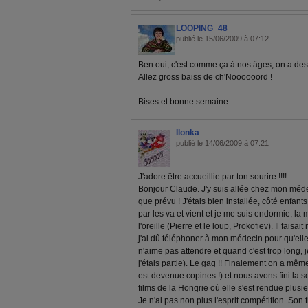
LOOPING_48
publié le 15/06/2009 à 07:12
Ben oui, c'est comme ça à nos âges, on a des 
Allez gross baiss de ch'Noooooord !
Bises et bonne semaine
Ilonka
publié le 14/06/2009 à 07:21
J'adore être accueillie par ton sourire !!!!
Bonjour Claude. J'y suis allée chez mon méd
que prévu ! J'étais bien installée, côté enfan
par les va et vient et je me suis endormie, l
l'oreille (Pierre et le loup, Prokofiev). Il faisa
j'ai dû téléphoner à mon médecin pour qu'elle 
n'aime pas attendre et quand c'est trop long, 
j'étais partie). Le gag !! Finalement on a m
est devenue copines !) et nous avons fini la 
films de la Hongrie où elle s'est rendue plusie
Je n'ai pas non plus l'esprit compétition. Son