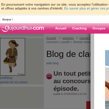
En poursuivant votre navigation sur ce site, vous acceptez l'utilisati
et offres adaptés à vos centres d'intérêt.
En savoir plus et gérer ces 
Bonjour !
Accueil
Coaching
Groupes
Accueil
>
espaces
>
claude318
> Un tout p
concours « positif ». Dernier épisode.
Blog de claude
aide blog
Un tout petit feuil
profil
blog
au concours « posit
ajouter de vos amies
épisode.
publié le 07/06/2009 à 01:29