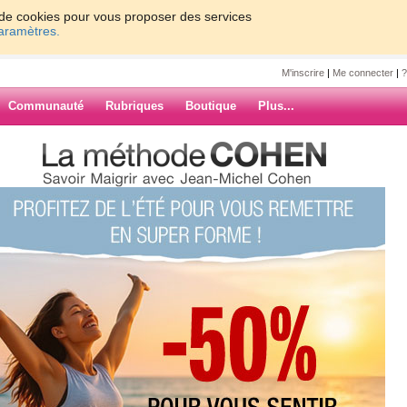
on de cookies pour vous proposer des services
paramètres.
M'inscrire
|
Me connecter
|
?
Communauté
Rubriques
Boutique
Plus...
etit feuilleton participant au
318
leton participant
if ». Dernier
ARCHIVES