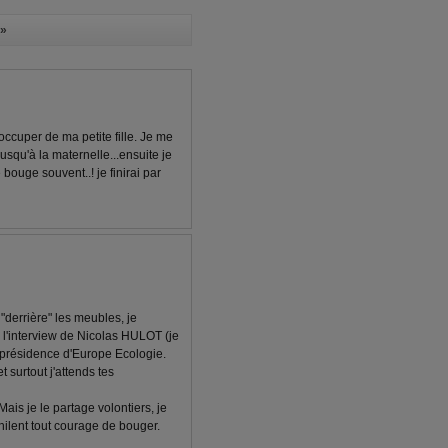
»
'occuper de ma petite fille. Je me
usqu'à la maternelle...ensuite je
 bouge souvent..! je finirai par
"derrière" les meubles, je
 l'interview de Nicolas HULOT (je
a présidence d'Europe Ecologie.
t surtout j'attends tes
 Mais je le partage volontiers, je
hilent tout courage de bouger.