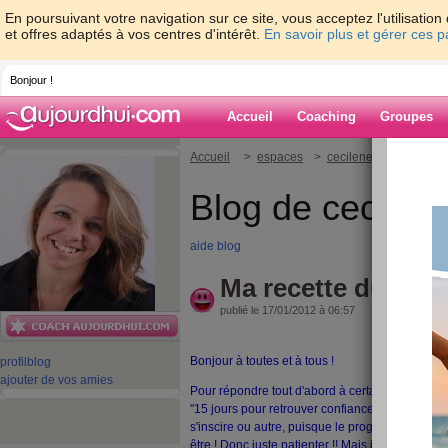
En poursuivant votre navigation sur ce site, vous acceptez l'utilisati
et offres adaptés à vos centres d'intérêt.
En savoir plus et gérer ces 
Bonjour !
Accueil
Coaching
Groupes
Accueil
>
espaces
>
cecileneuville
> Ma r
Blog de cecilene
aide blog
Ma recette du bon
publié le 17/01/2012 à 06:57
Bonjour à toutes et à tous !
profil
blog
ajouter de vos amies
Pour répondre tout d'abord à certaines de vos
"15 jours pour retrouver confiance en soi", pour 
s'inscire ou autre, puisque le programme sera l
être ! Donc juste patienter !! Mais j'ai bien not