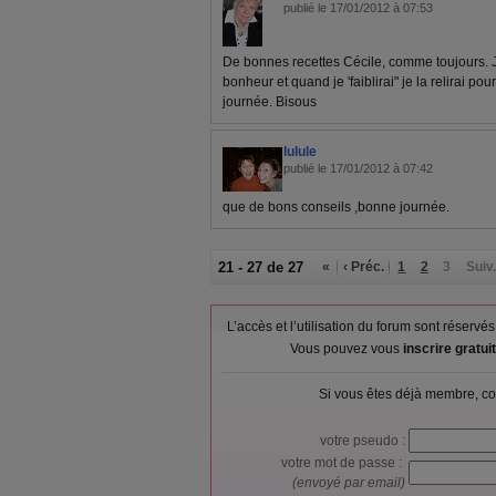
publié le 17/01/2012 à 07:53
De bonnes recettes Cécile, comme toujours. Je
bonheur et quand je 'faiblirai" je la relirai p
journée. Bisous
lulule
publié le 17/01/2012 à 07:42
que de bons conseils ,bonne journée.
21 - 27 de 27
«
‹ Préc.
1
2
3
Suiv.
L’accès et l’utilisation du forum sont réser
Vous pouvez vous
inscrire gratu
Si vous êtes déjà membre, co
votre pseudo :
votre mot de passe :
(envoyé par email)