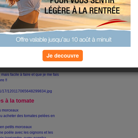
ous informés !
es AJtées
: cette semaine nous
sur nos blogs une recette que
 originale, tout en respectant les
vous partager deux recettes :
Je decouvre
ais facile à faire et que je me fais
re !!
s à la tomate
ts morceaux
ou acheter des tomates pelées en
 en petits morceaux
ne poële avec les oignons et les