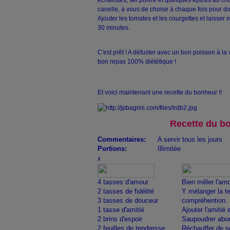
échalottes, sel poivre et quelques épices au cho
canelle, à vous de choisir à chaque fois pour don
Ajouter les tomates et les courgettes et laisser
30 minutes.
C'est prêt ! A défuster avec un bon poisson à la 
bon repas 100% diététique !
Et voici maintenant une recette du bonheur !!
Recette du b
Commentaires:
A servir tous les jours
Portions:
Illimitée
x
4 tasses d'amour
Bien mêler l'amou
2 tasses de fidélité
Y mélanger la te
3 tasses de douceur
compréhention.
1 tasse d'amitié
Ajouter l'amitié e
2 brins d'espoir
Saupoudrer abo
2 feuilles de tendresse
Réchauffer de so