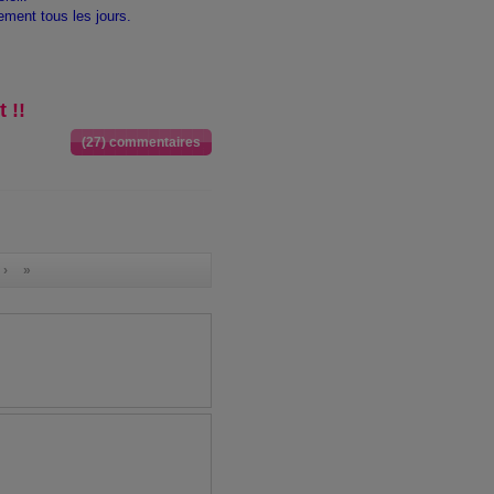
ement tous les jours.
t !!
(27) commentaires
 ›
»