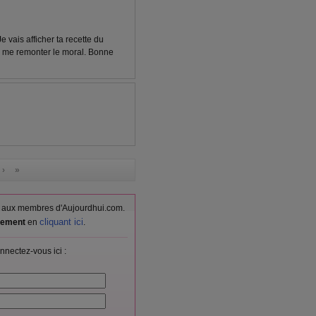
 vais afficher ta recette du
our me remonter le moral. Bonne
 ›
»
vés aux membres d'Aujourdhui.com.
cliquant ici
itement
en
.
nnectez-vous ici :