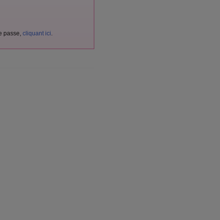
de passe,
cliquant ici
.