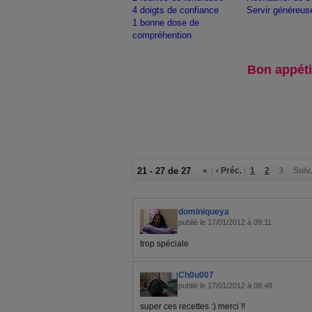
4 doigts de confiance
Servir généreus
1 bonne dose de
compréhention
Bon appéti
21 - 27 de 27
«
‹ Préc.
1
2
3
Suiv.
dominiqueya
publié le 17/01/2012 à 09:11
trop spéciale
Ch0u007
publié le 17/01/2012 à 08:48
super ces recettes :) merci !!