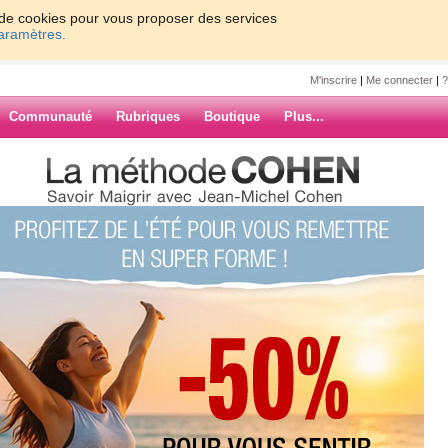
on de cookies pour vous proposer des services
paramètres.
M'inscrire
|
Me connecter
|
?
Communauté
Rubriques
Boutique
Plus...
ecette du bonheur !
uville
heur !
 questions, concernant le programme
le moment, il n'y a rien à faire pour
ARCHIVES
ancé à l'occasion du Salon du Bien-
é toutes les personnes intéressées et