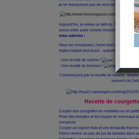
je ne manquerais pas de vous tenirs toutes et t
Tournoi d
Aujourd'hui, je relève un défi du
avons entre autre comme mission de
partager 
nous adorons
!
Vous me connaissez, j'aime bien être créative et
règles malgré tout aussi... aujourd'hui, je vais 
- Une recette de cuisine !
- Une recette de bonheur !
Commençons par la recette de cuisine : simple, m
souvent car j'ado
Recette de courgette
Couper des courgettes en rondelles ou en peti
Peler des tomates et les couper en morceaux (
conserve)
Couper un oignon frais et une échalotte fraiche
Faires revenir un peu de jus de tomates dans u