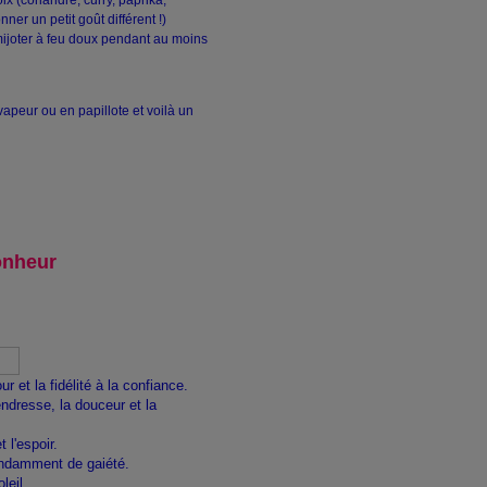
ix (coriandre, curry, paprika,
ner un petit goût différent !)
 mijoter à feu doux pendant au moins
vapeur ou en papillote et voilà un
onheur
r et la fidélité à la confiance.
ndresse, la douceur et la
t l'espoir.
ndamment de gaiété.
leil.