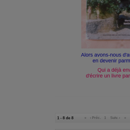
Alors avons-nous d'a
en devenir parm
Qui a déjà en
d'écrire un livre p
1 - 8 de 8
«
‹ Préc.
1
Suiv. ›
»