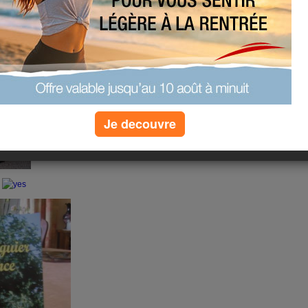
nous une nouvelle Auteure !!
connaissez ??
.com, toujours là pour aider ses
ourager !!
Je decouvre
!