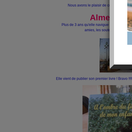
Nous avons le plaisir de compter parmi 
Almeria
vous 
Plus de 3 ans qu'elle navigue sur Aujourdhui
amies, les soutenir et les enc
Elle vient de publier son premier livre ! Bravo !!!