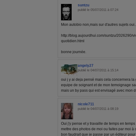
suntzu
publié le 05/07/2011 à 07:24
Mon autobio non,mais sur d'autres sujets oui..
http://blog.aujourdhui.com/suntzu/2026290/vi
quotidien.html
bonne journée.
angely27
publié le 04/07/2011 à 15:14
oui j y ai deja pensé mais cela concernera la 
equipe de soignant et de mon temoignage sac
mais un by pass qui est envisagé avec mon d
nicole711
publié le 04/07/2011 à 08:19
Oui j'y pense et y travaille de temps en temps 
mettre des photos de moi ou faites par moi à 
bon faudrait que je passe par un éditeur pour 