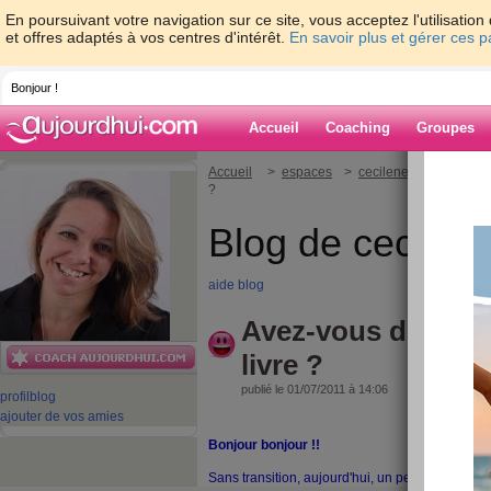
En poursuivant votre navigation sur ce site, vous acceptez l'utilisati
et offres adaptés à vos centres d'intérêt.
En savoir plus et gérer ces 
Bonjour !
Accueil
Coaching
Groupes
Accueil
>
espaces
>
cecileneuville
> Avez-
?
Blog de cecilene
aide blog
Avez-vous déjà pen
livre ?
publié le 01/07/2011 à 14:06
profil
blog
ajouter de vos amies
Bonjour bonjour !!
Sans transition, aujourd'hui, un petit coup de co