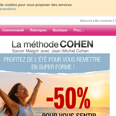
on de cookies pour vous proposer des services
paramètres.
M'inscrire
|
Me connecter
|
?
Communauté
Rubriques
Boutique
Plus...
vous déjà pensé à écrire un livre
uville
sé à écrire un
ARCHIVES
eur !!