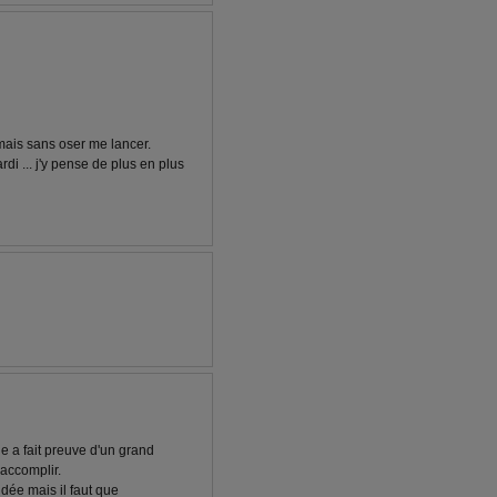
 mais sans oser me lancer.
di ... j'y pense de plus en plus
lle a fait preuve d'un grand
'accomplir.
d'idée mais il faut que