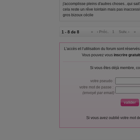
j'accomplisse pleins d'autres choses...qui sait?
cela reste un rêve lointain mais pas inaccessi
gros bizoux cécile
1 - 8 de 8
«
‹ Préc.
1
Suiv. ›
»
L’accès et l’utilisation du forum sont réser
Vous pouvez vous
inscrire gratu
Si vous êtes déjà membre, co
votre pseudo :
votre mot de passe :
(envoyé par email)
Si vous avez oublié votre mot 