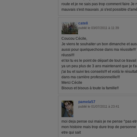
route et je ne sais pas trop comment faire Je n
mauvais s'est mauvais ,si s'est possible d'amél
cateli
publié le 03/07/2011 à 11:39
Coucou Cécile,
Je viens te souhaiter un bon dimanche et auss
aussi pour quelquechose dans ma réussite!!! V
réussi!!!
et toi tu es le point de départ de tout ce travail
ya un peu plus de 3 ans maintenant que je t'a
j'ai bu et suivi tes conseils!!! et voilà le résult
dans ma carrière professionnellle!!!
Merci Cécile
Bisous et bisous à toute la famille!!
pamela57
publié le 01/07/2011 à 23:41
moi deja pense oui mais je ne pense ^pas et
mon histoire mais trop dure trop de personne e
etre qui sait