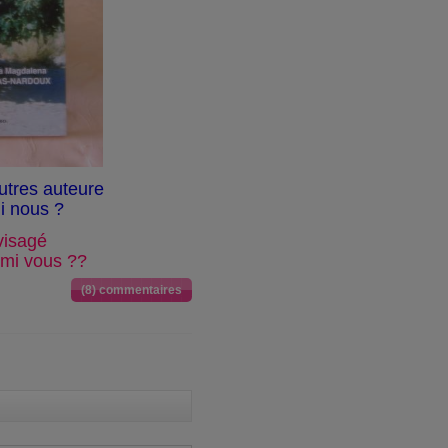
utres auteure
i nous ?
visagé
armi vous ??
(8) commentaires