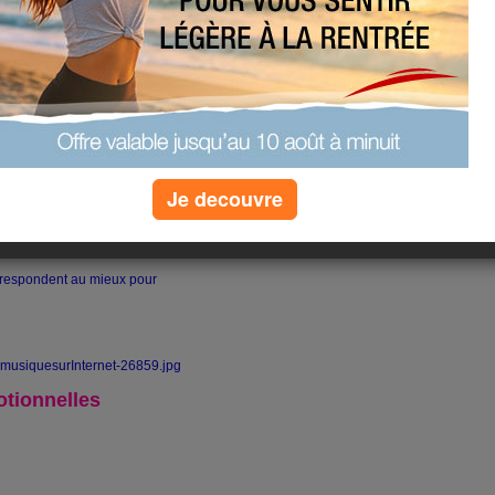
influence notre humeur et nos
, elle peut nous endormir ou nous
, de sourire, de pleurer, de faire
 joue de la musique, si l'on entend
la salle de sport ou en
Je decouvre
s joue d'un instrument de
 ?
respondent au mieux pour
tionnelles