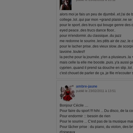
alors moi je fais un peu de djumbé..et j'ai de b
college..lol..qui par mon +grand plaisir..ne se 
pour le sport..des trucs qui bouge genre des 
eyed peace..des trucs dance floor..
pour m'endormir..du classique..du jazz
me redonne le sourire..les ptits air de zaz..le
pour le lacher prise..des vieux slow..de scorpio
lavoine..toutes!!
la peche pour la journée..y'en a plusieurs..la 
mais celle la elle me booste..puis..y'a aussi 
cyprien..quand il prend sa douche en slip..lol
c'est chouet de parler de ça..je file m'ecouter s
ambre-jaune
publié le 23/02/2011 à 13:51
Bonjour Cécile ....
Pour faire du sport !!! hihi ... Du disco, de la co
Pour endormir ::: besoin de rien
Pour le sourire ... C'est pas de la musique 
Pour lâcher prise : du piano, du violon, des b
d'oiseaux ...