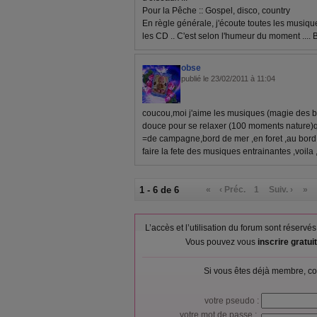
Pour la Pêche :: Gospel, disco, country
En règle générale, j'écoute toutes les musiqu
les CD .. C'est selon l'humeur du moment ....
obse
publié le 23/02/2011 à 11:04
coucou,moi j'aime les musiques (magie des ba
douce pour se relaxer (100 moments nature)qu
=de campagne,bord de mer ,en foret ,au bord 
faire la fete des musiques entrainantes ,voila 
1 - 6 de 6
«
‹ Préc.
1
Suiv. ›
»
L’accès et l’utilisation du forum sont réser
Vous pouvez vous
inscrire gratu
Si vous êtes déjà membre, co
votre pseudo :
votre mot de passe :