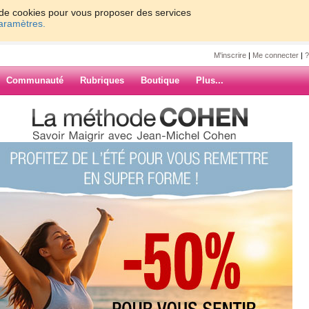
on de cookies pour vous proposer des services
paramètres.
M'inscrire
|
Me connecter
|
?
Communauté
Rubriques
Boutique
Plus...
usique adoucit les moeurs
uville
t les moeurs
ession des émotions à travers l'Art,
sique !
ARCHIVES
er !