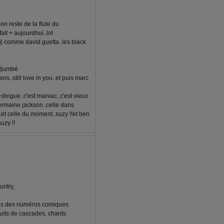
on reste de la flute du
fait + aujourdhui..lol
dj comme david guetta..les black
 djumbé
ns..still love in you..et puis marc
+dingue..c'est maniac..c'est vieux
germaine jackson..celle dans
..et celle du moment..suzy !!et ben
uzy !!
untry,
mais des numéros comiques
ruits de cascades, chants