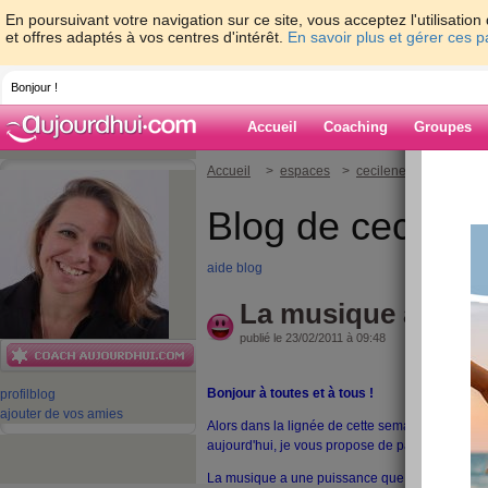
En poursuivant votre navigation sur ce site, vous acceptez l'utilisati
et offres adaptés à vos centres d'intérêt.
En savoir plus et gérer ces 
Bonjour !
Accueil
Coaching
Groupes
Accueil
>
espaces
>
cecileneuville
> La m
Blog de cecilene
aide blog
La musique adouci
publié le 23/02/2011 à 09:48
Bonjour à toutes et à tous !
profil
blog
ajouter de vos amies
Alors dans la lignée de cette semaine sur l'expr
aujourd'hui, je vous propose de parler de la mu
La musique a une puissance que l'on ne peut ni