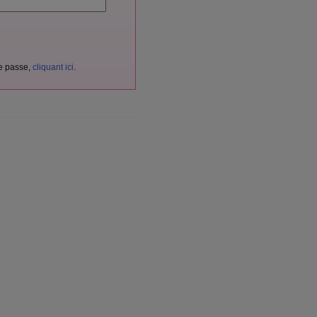
de passe,
cliquant ici
.