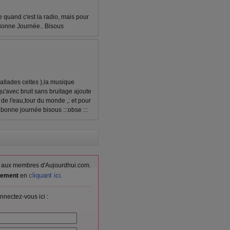
e quand c'est la radio, mais pour
 Bonne Journée.. Bisous
llades celtes ),la musique
'avec bruit sans bruitage ajoute
de l'eau,tour du monde ,: et pour
,bonne journée bisous :::obse :::
vés aux membres d'Aujourdhui.com.
cliquant ici
itement
en
.
nnectez-vous ici :