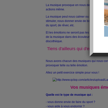
La musique provoque en nous des émotions et 
actions même.
La musique peut nous calmer ou nous angoisser
stimuler, nous donner envie de bouger, de danser
du sport, de rêver, etc.
Et les émotions ne seront pas les mêmes si l'on
de la musique dans des écouteurs, à la radio, à 
discothèque.
Tiens d'ailleurs qui d'entre vou
musique
Nous avons chacun des musiques qui nous cor
provoquer telle ou telle émotion.
Allez un petit exercice simple pour vous !
Vos musiques émo
Quelle est le type de musique qui :
- vous donne envie de faire du sport ?
- vous aide à vous endormir ?