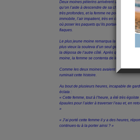
Deux moines pèlerins arrivèrent un jour dans u
qu’on l’aide à descendre de sa chaise à porteurs
très profondes, et la femme ne pouvait les traver
immobile, l’air impatient, très en colère, et gro
où poser les paquets qu’ils portaient pour elle, i
flaques.
Le plus jeune moine remarqua la femme, ne dit r
plus vieux la souleva d’un seul geste, la jucha sur
la déposa de l’autre côté. Après quoi, sans un 
moine, la femme se contenta de le renvoyer puis
Comme les deux moines avaient repris leur marc
ruminait cette histoire.
Au bout de plusieurs heures, incapable de garde
éclata :
« Cette femme, tout à l’heure, a été très égoïste 
épaules pour l’aider à traverser l’eau et, en ret
»
« J’ai porté cette femme il y a des heures, répon
continues-tu à la porter ainsi ? »