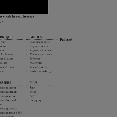
ime et cela les rend heureux
rir
BRIQUES
GUIDES
Publicité
ceur
Produits minceur
rition
Régime minceur
sine
Appareils minceur
cho & tests
Thèmes de cuisine
me & santé
Prénoms
ssesse
Maternités
man & bébé
Tests grossesse
uté
Professionnels psy
SSIERS
PLUS
siers minceur
Jeux
siers nutrition
Infos
siers psycho
Astro
siers forme &
Shopping
té
siers grossesse
siers maman bébé
siers beauté