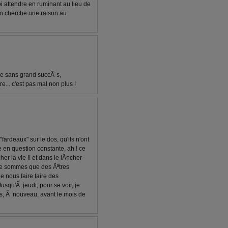
oi attendre en ruminant au lieu de
'on cherche une raison au
ise sans grand succÃ¨s,
re... c'est pas mal non plus !
fardeaux" sur le dos, qu'ils n'ont
se en question constante, ah ! ce
er la vie !! et dans le lÃ¢cher-
s ne sommes que des Ãªtres
 nous faire faire des
usqu'Ã jeudi, pour se voir, je
s, Ã nouveau, avant le mois de