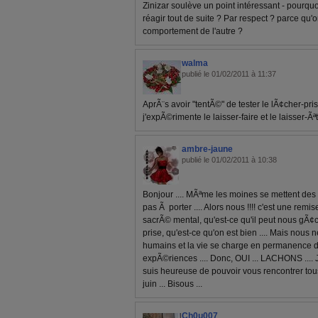
Zinizar soulève un point intéressant - pourqu
réagir tout de suite ? Par respect ? parce qu
comportement de l'autre ?
walma
publié le 01/02/2011 à 11:37
AprÃ¨s avoir "tentÃ©" de tester le lÃ¢cher-pr
j'expÃ©rimente le laisser-faire et le laisser-Ãªt
ambre-jaune
publié le 01/02/2011 à 10:38
Bonjour .... MÃªme les moines se mettent des "
pas Ã porter .... Alors nous !!!! c'est une remi
sacrÃ© mental, qu'est-ce qu'il peut nous gÃ¢ch
prise, qu'est-ce qu'on est bien .... Mais nou
humains et la vie se charge en permanence de
expÃ©riences .... Donc, OUI ... LACHONS .... J
suis heureuse de pouvoir vous rencontrer tou
juin ... Bisous ...
Ch0u007