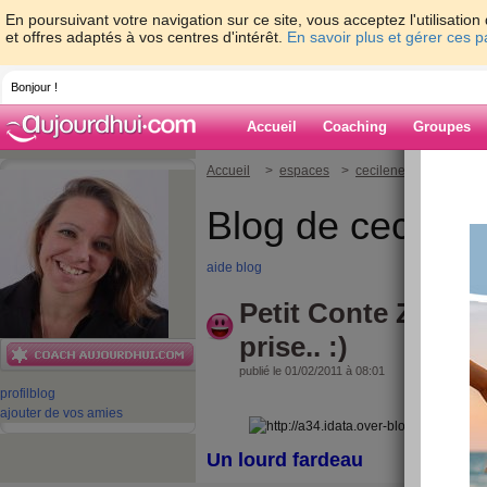
En poursuivant votre navigation sur ce site, vous acceptez l'utilisati
et offres adaptés à vos centres d'intérêt.
En savoir plus et gérer ces 
Bonjour !
Accueil
Coaching
Groupes
Accueil
>
espaces
>
cecileneuville
> Petit
Blog de cecilene
aide blog
Petit Conte Zen sur
prise.. :)
publié le 01/02/2011 à 08:01
profil
blog
ajouter de vos amies
Un lourd fardeau