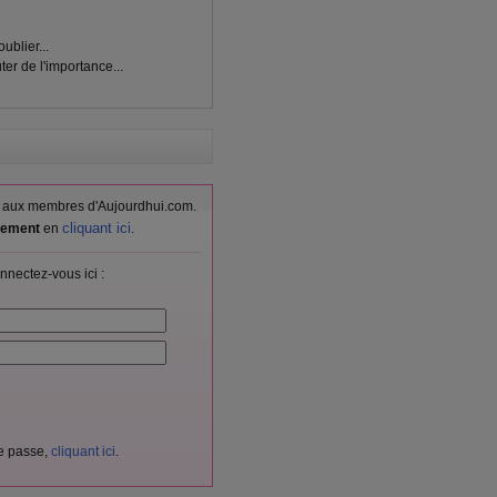
ublier...
uter de l'importance...
vés aux membres d'Aujourdhui.com.
cliquant ici
itement
en
.
nnectez-vous ici :
de passe,
cliquant ici
.