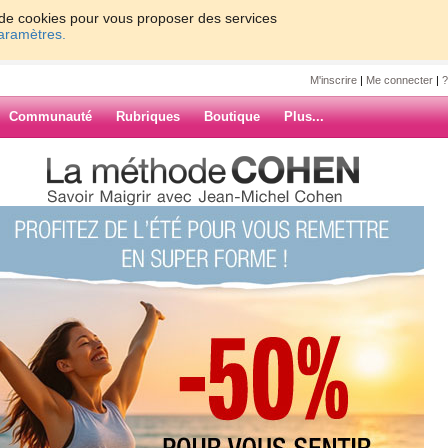
on de cookies pour vous proposer des services
paramètres.
M'inscrire
|
Me connecter
|
?
Communauté
Rubriques
Boutique
Plus...
 Conte Zen sur le lâcher prise.. :)
uville
 le lâcher
ARCHIVES