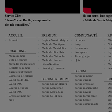
Service Client
ils ont réussi leur rég
"Jean-Michel Berille, le responsable
- Méthode Savoir Maig
des télé-conseillers."
ACCUEIL
PREMIUM
COMMUNAUTÉ
RU
Accueil
Régime Savoir Maigrir
Groupes
Min
Méthode Montignac
Blogs
Nut
Méthode MentalSlim
Rencontres
Cui
COACHING
Méthode Slim Data
Bons plans
Psy
Menus régime
Méthodes Naturelles
Témoignages
For
Liste de courses
Méthode Chrono-
Quiz
Gro
Suivi des mensurations
Géno-Nutrition
Ma
Réglette de régime
Coaching Grossesse
Bea
FORUM
Exercices physiques
Compteur de calories
Forum minceur
FORUM PREMIUM
DO
Calcul poids idéal
Forum cuisine
Calcul IMC
Forum Savoir Maigrir
Forum grossesse
Dos
Courbe de poids
Forum Montignac
Forum maman bébé
Dos
Calcul IMG
Forum MentalSlim
Forum psycho
Dos
Grossesse mois par
Forum SLIM data
Forum forme santé
Dos
mois
Forum beauté
san
Forum communauté
Dos
Dos
Dos