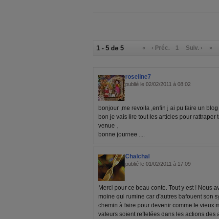
1 - 5 de 5
«
‹ Préc.
1
Suiv. ›
»
roseline7
publié le 02/02/2011 à 08:02
bonjour ,me revoila ,enfin j ai pu faire un blog !
bon je vais lire tout les articles pour rattraper
venue ,
bonne journee ....
Chalchal
publié le 01/02/2011 à 17:09
Merci pour ce beau conte. Tout y est ! Nous 
moine qui rumine car d'autres bafouent son sy
chemin à faire pour devenir comme le vieux 
valeurs soient refletées dans les actions des a