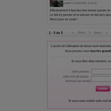
publié le 01/02/2011 à 10:15
Effectivement il faut des fois laisser passer et o
Le fait d'y penser et re-penser ne fait qu'y ajo
Merci pour ce conte !
1 - 5 de 5
«
‹ Préc.
1
Suiv. ›
»
L’accès et l’utilisation du forum sont réser
Vous pouvez vous
inscrire gratu
Si vous êtes déjà membre, co
votre pseudo :
votre mot de passe :
(envoyé par email)
Si vous avez oublié votre mot 