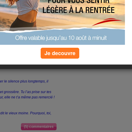
ne ville où une femme attendait
. La pluie avait laissé des flaques
ser sans salir sa robe. Elle était
ndait ses serviteurs. Ne sachant pas
ls ne pouvaient l’aider à franchir les
ien, et poursuivit son chemin. Le
 son dos, lui fit traverser l’eau et
mot de remerciement pour le vieux
Je decouvre
 tourna les talons.
he, le plus jeune, l’air préoccupé,
r le silence plus longtemps, il
et grossière. Tu l’as prise sur tes
our, elle ne t’a même pas remercié !
dit le vieux moine. Pourquoi, toi,
(5) commentaires