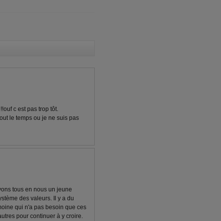
!ouf c est pas trop tôt.
 tout le temps ou je ne suis pas
avons tous en nous un jeune
stème des valeurs. Il y a du
moine qui n'a pas besoin que ces
utres pour continuer à y croire.