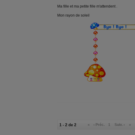
Ma fille et ma petite fille m'attendent .
Mon rayon de soleil
1 - 2 de 2
«
‹ Préc.
1
Suiv. ›
»