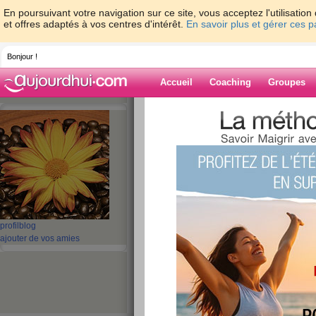
En poursuivant votre navigation sur ce site, vous acceptez l'utilisati
et offres adaptés à vos centres d'intérêt.
En savoir plus et gérer ces 
Bonjour !
Accueil
Coaching
Groupes
Accueil
>
espaces
>
catmac
> rayon de so
Blog de catmac
aide blog
rayon de soleil
publié le 10/11/2009 à 22:15
profil
blog
ajouter de vos amies