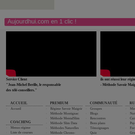
Aujourdhui.com en 1 clic !
Service Client
ils ont réussi leur rég
"Jean-Michel Berille, le responsable
- Méthode Savoir Maig
des télé-conseillers."
ACCUEIL
PREMIUM
COMMUNAUTÉ
RU
Accueil
Régime Savoir Maigrir
Groupes
Min
Méthode Montignac
Blogs
Nut
Méthode MentalSlim
Rencontres
Cui
COACHING
Méthode Slim Data
Bons plans
Psy
Menus régime
Méthodes Naturelles
Témoignages
For
Liste de courses
Méthode Chrono-
Quiz
Gro