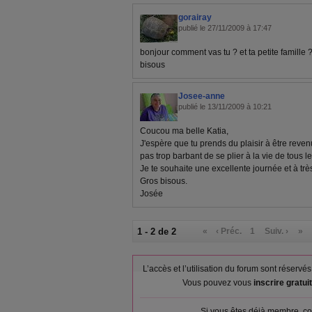
gorairay
publié le 27/11/2009 à 17:47
bonjour comment vas tu ? et ta petite famille 
bisous
Josee-anne
publié le 13/11/2009 à 10:21
Coucou ma belle Katia,
J'espère que tu prends du plaisir à être reve
pas trop barbant de se plier à la vie de tous le
Je te souhaite une excellente journée et à très
Gros bisous.
Josée
1 - 2 de 2
«
‹ Préc.
1
Suiv. ›
»
L’accès et l’utilisation du forum sont réser
Vous pouvez vous
inscrire gratu
Si vous êtes déjà membre, co