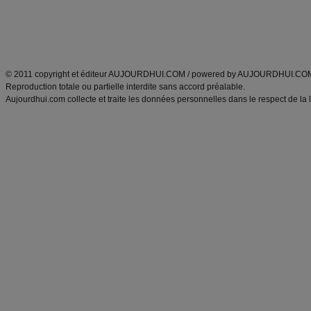
Tags
:
ventre plat
|
maigrir des fesses
|
abdominaux
|
régime américain
|
régime mayo
|
Découvrez aussi
:
exercices abdominaux
|
recette wok
|
ANXA Partenaires
:
Recette
de cuisine |
Recette cuisine
|
© 2011 copyright et éditeur AUJOURDHUI.COM / powered by AUJOURDHUI.CO
Reproduction totale ou partielle interdite sans accord préalable.
Aujourdhui.com collecte et traite les données personnelles dans le respect de la 