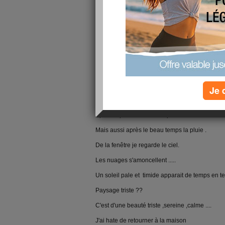
Sans se déplacer ,on peut connaitre le monde en
Sans regarder par la fenêtre, on peut trouver le 
Je 
Plus on va loin,moins on sait .
Après la pluie le beau temps .
Mais aussi après le beau temps la pluie .
De la fenêtre je regarde le ciel.
Les nuages s'amoncellent .....
Un soleil pale et timide apparait de temps en t
Paysage triste ??
C'est d'une beauté triste ,sereine ,calme ....
J'ai hate de retourner à la maison