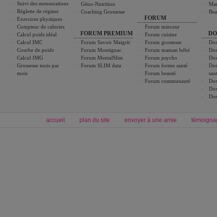
Suivi des mensurations
Géno-Nutrition
Ma
Réglette de régime
Coaching Grossesse
Bea
FORUM
Exercices physiques
Compteur de calories
Forum minceur
FORUM PREMIUM
DO
Calcul poids idéal
Forum cuisine
Calcul IMC
Forum Savoir Maigrir
Forum grossesse
Dos
Courbe de poids
Forum Montignac
Forum maman bébé
Dos
Calcul IMG
Forum MentalSlim
Forum psycho
Dos
Grossesse mois par
Forum SLIM data
Forum forme santé
Dos
mois
Forum beauté
san
Forum communauté
Dos
Dos
Dos
accueil
plan du site
envoyer à une amie
témoigna
Forum minceur
Forum cuisine
Commencer un régime
boissons, vins et cocktails
Alimentation équilibrée et nutrition
astuces et bons plans
Minceur
Recette cuisine
exercices physiques
recette facile
produits minceur
Recette poulet