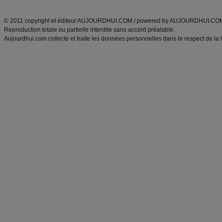
ANXA Partenaires
:
Recette
de cuisine |
Recette cuisine
|
© 2011 copyright et éditeur AUJOURDHUI.COM / powered by AUJOURDHUI.CO
Reproduction totale ou partielle interdite sans accord préalable.
Aujourdhui.com collecte et traite les données personnelles dans le respect de la 