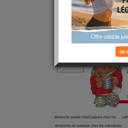
je m'excuse du retard mais mieux vaut tard q
je vous souhaite de joyeuses paques
beaucoup de bonheur ...et
Je 
dimanche passé c'était paques chez les catho
dimanche de rameaux chez les orthodoxes