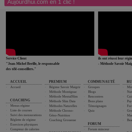
Aujourdhui.com en 1 clic !
Service Client
ils ont réussi leur rég
"Jean-Michel Berille, le responsable
- Méthode Savoir Maig
des télé-conseillers."
ACCUEIL
PREMIUM
COMMUNAUTÉ
RU
Accueil
Régime Savoir Maigrir
Groupes
Min
Méthode Montignac
Blogs
Nut
Méthode MentalSlim
Rencontres
Cui
COACHING
Méthode Slim Data
Bons plans
Psy
Menus régime
Méthodes Naturelles
Témoignages
For
Liste de courses
Méthode Chrono-
Quiz
Gro
Suivi des mensurations
Géno-Nutrition
Ma
Réglette de régime
Coaching Grossesse
Bea
FORUM
Exercices physiques
Compteur de calories
Forum minceur