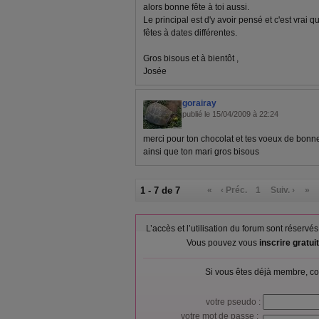
alors bonne fête à toi aussi.
Le principal est d'y avoir pensé et c'est vrai 
fêtes à dates différentes.
Gros bisous et à bientôt ,
Josée
gorairay
publié le 15/04/2009 à 22:24
merci pour ton chocolat et tes voeux de bonne
ainsi que ton mari gros bisous
1 - 7 de 7
«
‹ Préc.
1
Suiv. ›
»
L’accès et l’utilisation du forum sont réser
Vous pouvez vous
inscrire gratu
Si vous êtes déjà membre, co
votre pseudo :
votre mot de passe :