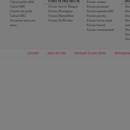
FORUM PREMIUM
DO
Calcul poids idéal
Forum cuisine
Calcul IMC
Forum Savoir Maigrir
Forum grossesse
Dos
Courbe de poids
Forum Montignac
Forum maman bébé
Dos
Calcul IMG
Forum MentalSlim
Forum psycho
Dos
Grossesse mois par
Forum SLIM data
Forum forme santé
Dos
mois
Forum beauté
san
Forum communauté
Dos
Dos
Dos
accueil
plan du site
envoyer à une amie
témoigna
Forum minceur
Forum cuisine
Commencer un régime
boissons, vins et cocktails
Alimentation équilibrée et nutrition
astuces et bons plans
Minceur
Recette cuisine
exercices physiques
recette facile
produits minceur
Recette poulet
Tags
:
ventre plat
|
maigrir des fesses
|
abdominaux
|
régime américain
|
régime mayo
|
Découvrez aussi
:
exercices abdominaux
|
recette wok
|