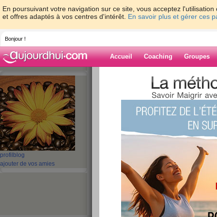
En poursuivant votre navigation sur ce site, vous acceptez l'utilisati
et offres adaptés à vos centres d'intérêt.
En savoir plus et gérer ces 
Bonjour !
Accueil
Coaching
Groupes
Accueil
>
espaces
>
catmac
> paques
Blog de catmac
aide blog
paques
publié le 15/04/2009 à 12:40
profil
blog
ajouter de vos amies