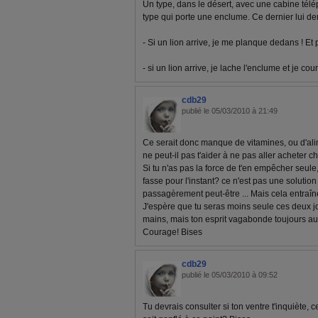
Un type, dans le désert, avec une cabine télé
type qui porte une enclume. Ce dernier lui dem
- Si un lion arrive, je me planque dedans ! Et
- si un lion arrive, je lache l'enclume et je cour
cdb29
publié le 05/03/2010 à 21:49
Ce serait donc manque de vitamines, ou d'ali
ne peut-il pas t'aider à ne pas aller acheter 
Si tu n'as pas la force de t'en empêcher seule,
fasse pour l'instant? ce n'est pas une solution
passagèrement peut-être ... Mais cela entraî
J'espère que tu seras moins seule ces deux j
mains, mais ton esprit vagabonde toujours au
Courage! Bises
cdb29
publié le 05/03/2010 à 09:52
Tu devrais consulter si ton ventre t'inquiète, c