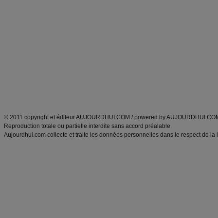
Alimentation équilibrée et nutrition
astuces et bons plans
Minceur
Recette cuisine
exercices physiques
recette facile
produits minceur
Recette poulet
Tags
:
ventre plat
|
maigrir des fesses
|
abdominaux
|
régime américain
|
régime mayo
|
Découvrez aussi
:
exercices abdominaux
|
recette wok
|
ANXA Partenaires
:
Recette
de cuisine |
Recette cuisine
|
© 2011 copyright et éditeur AUJOURDHUI.COM / powered by AUJOURDHUI.CO
Reproduction totale ou partielle interdite sans accord préalable.
Aujourdhui.com collecte et traite les données personnelles dans le respect de la 