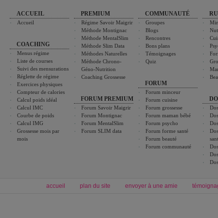
ACCUEIL
PREMIUM
COMMUNAUTÉ
RU
Accueil
Régime Savoir Maigrir
Groupes
Min
Méthode Montignac
Blogs
Nut
Méthode MentalSlim
Rencontres
Cui
COACHING
Méthode Slim Data
Bons plans
Psy
Menus régime
Méthodes Naturelles
Témoignages
For
Liste de courses
Méthode Chrono-
Quiz
Gro
Suivi des mensurations
Géno-Nutrition
Ma
Réglette de régime
Coaching Grossesse
Bea
FORUM
Exercices physiques
Compteur de calories
Forum minceur
FORUM PREMIUM
DO
Calcul poids idéal
Forum cuisine
Calcul IMC
Forum Savoir Maigrir
Forum grossesse
Dos
Courbe de poids
Forum Montignac
Forum maman bébé
Dos
Calcul IMG
Forum MentalSlim
Forum psycho
Dos
Grossesse mois par
Forum SLIM data
Forum forme santé
Dos
mois
Forum beauté
san
Forum communauté
Dos
Dos
Dos
accueil
plan du site
envoyer à une amie
témoigna
Forum minceur
Forum cuisine
Commencer un régime
boissons, vins et cocktails