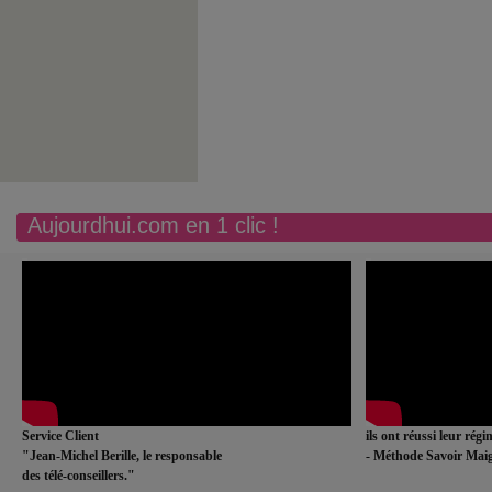
Aujourdhui.com en 1 clic !
Service Client
ils ont réussi leur rég
"Jean-Michel Berille, le responsable
- Méthode Savoir Maig
des télé-conseillers."