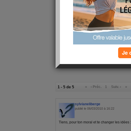
Niveau poids , au lieu d'avoir perdu, j'ai pris......
boulotte ds ma vie.
Mon ventre m'inquiète..et le reste me dégoute,ou 
heures..
Merci à toutes celles qui st passées, et qui ont
Je vous embrasse.
Je 
1 - 5 de 5
«
‹ Préc.
1
Suiv. ›
»
sylvianeliberge
publié le 06/03/2010 à 16:22
Tiens, pour ton moral et te changer les idées :