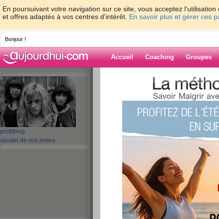
En poursuivant votre navigation sur ce site, vous acceptez l'utilisati
et offres adaptés à vos centres d'intérêt.
En savoir plus et gérer ces 
Bonjour !
Accueil
Coaching
Groupes
Accueil
>
espaces
>
bluebelle
> Désolée
Blog de bluebel
aide blog
profil
blog
Désolée
ajouter de vos amies
publié le 01/03/2010 à 02:45
Je suis désolée, d'avoir jouer les absenteistes,j
je ne vais encore pas bien, mais avec les médi
un peu d'enthousiaste pr pvoir au moins poster 
Mon programme je crois ke je dois le revoir,vu 
tantot méga enragée ou/et angoissée)je n'ai pas 