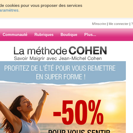
on de cookies pour vous proposer des services
paramètres.
M'inscrire
|
Me connecter
|
?
Communauté
Rubriques
Boutique
Plus...
0
61 - 70
71 - 80
81 - 90
91 - 100
137
138
139
140
Suiv. ›
»
T UN BON
ARCHIVES