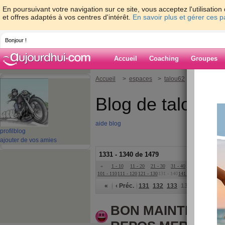
En poursuivant votre navigation sur ce site, vous acceptez l'utilisati
et offres adaptés à vos centres d'intérêt.
En savoir plus et gérer ces 
Bonjour !
Accueil
Coaching
Groupes
Accueil
>
espaces
>
talou62
Blog de talou62
aide blog
profil
blog
ajouter de vos amies
1331 - 1340 de 1479
«
1 - 10
11 - 20
21 - 30
31 - 40
41 - 50
51 - 6
101 - 110
111 - 120
121 - 130
131 - 140
141 - 148
»
«
‹ Préc.
131
132
133
134
135
136
BON MAINTENAN