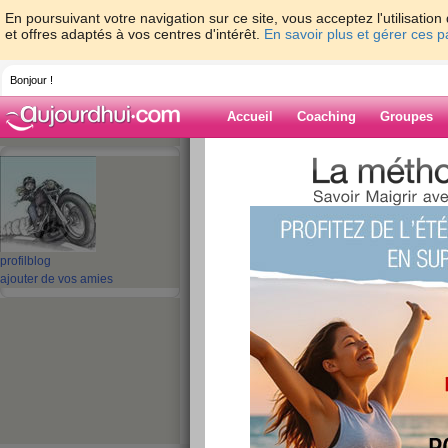
En poursuivant votre navigation sur ce site, vous acceptez l'utilisati
et offres adaptés à vos centres d'intérêt.
En savoir plus et gérer ces 
Bonjour !
Accueil
Coaching
Groupes
Accueil
>
espaces
>
talou62
> UNE BELL
Blog de talou62
aide blog
profil
blog
ajouter de vos amies
UNE BELLE DAN
VOUS!!
publié le 05/04/2008 à 22:09