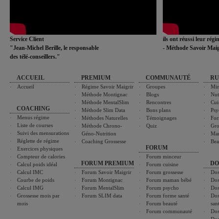
Service Client
ils ont réussi leur rég
"Jean-Michel Berille, le responsable
- Méthode Savoir Maig
des télé-conseillers."
ACCUEIL
PREMIUM
COMMUNAUTÉ
RU
Accueil
Régime Savoir Maigrir
Groupes
Min
Méthode Montignac
Blogs
Nut
Méthode MentalSlim
Rencontres
Cui
COACHING
Méthode Slim Data
Bons plans
Psy
Menus régime
Méthodes Naturelles
Témoignages
For
Liste de courses
Méthode Chrono-
Quiz
Gro
Suivi des mensurations
Géno-Nutrition
Ma
Réglette de régime
Coaching Grossesse
Bea
FORUM
Exercices physiques
Compteur de calories
Forum minceur
FORUM PREMIUM
DO
Calcul poids idéal
Forum cuisine
Calcul IMC
Forum Savoir Maigrir
Forum grossesse
Dos
Courbe de poids
Forum Montignac
Forum maman bébé
Dos
Calcul IMG
Forum MentalSlim
Forum psycho
Dos
Grossesse mois par
Forum SLIM data
Forum forme santé
Dos
mois
Forum beauté
san
Forum communauté
Dos