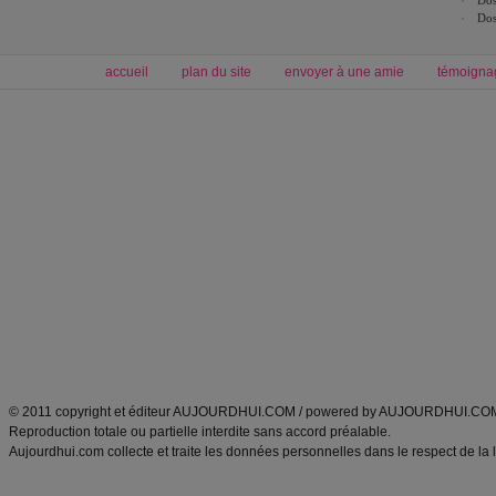
Dos
Dos
accueil
plan du site
envoyer à une amie
témoigna
Forum minceur
Forum cuisine
Commencer un régime
boissons, vins et cocktails
Alimentation équilibrée et nutrition
astuces et bons plans
Minceur
Recette cuisine
exercices physiques
recette facile
produits minceur
Recette poulet
Tags
:
ventre plat
|
maigrir des fesses
|
abdominaux
|
régime américain
|
régime mayo
|
Découvrez aussi
:
exercices abdominaux
|
recette wok
|
ANXA Partenaires
:
Recette
de cuisine |
Recette cuisine
|
© 2011 copyright et éditeur AUJOURDHUI.COM / powered by AUJOURDHUI.CO
Reproduction totale ou partielle interdite sans accord préalable.
Aujourdhui.com collecte et traite les données personnelles dans le respect de la 