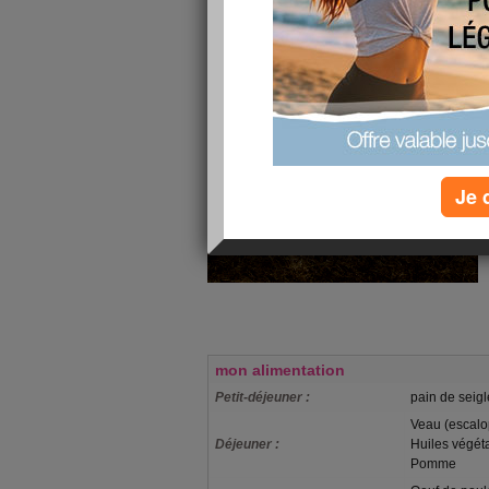
Je 
mon alimentation
Petit-déjeuner :
pain de seigl
Veau (escalop
Déjeuner :
Huiles végétal
Pomme