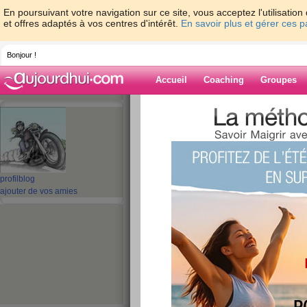
En poursuivant votre navigation sur ce site, vous acceptez l'utilisati
et offres adaptés à vos centres d'intérêt.
En savoir plus et gérer ces 
Bonjour !
Accueil
Coaching
Groupes
Accueil
>
espaces
>
talou62
> IL Y A DE 
Blog de talou62
aide blog
profil
blog
ajouter de vos amies
IL Y A DE QUOI!!!!
publié le 05/04/2008 à 10:13