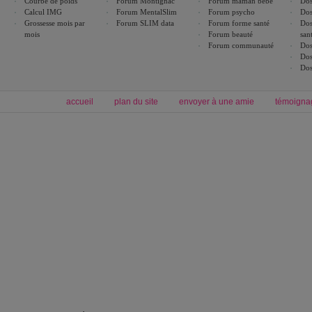
Courbe de poids
Forum Montignac
Forum maman bébé
Dos
Calcul IMG
Forum MentalSlim
Forum psycho
Dos
Grossesse mois par
Forum SLIM data
Forum forme santé
Dos
mois
Forum beauté
san
Forum communauté
Dos
Dos
Dos
accueil
plan du site
envoyer à une amie
témoigna
Forum minceur
Forum cuisine
Commencer un régime
boissons, vins et cocktails
Alimentation équilibrée et nutrition
astuces et bons plans
Minceur
Recette cuisine
exercices physiques
recette facile
produits minceur
Recette poulet
Tags
:
ventre plat
|
maigrir des fesses
|
abdominaux
|
régime américain
|
régime mayo
|
Découvrez aussi
:
exercices abdominaux
|
recette wok
|
ANXA Partenaires
:
Recette
de cuisine |
Recette cuisine
|