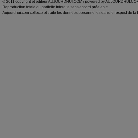
© 2011 copyright et éditeur AUJOURDHUI.COM / powered by AUJOURDHUI.CO
Reproduction totale ou partielle interdite sans accord préalable.
Aujourdhui.com collecte et traite les données personnelles dans le respect de la 