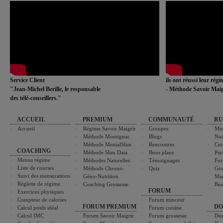
Service Client
ils ont réussi leur rég
"Jean-Michel Berille, le responsable
- Méthode Savoir Maig
des télé-conseillers."
ACCUEIL
PREMIUM
COMMUNAUTÉ
RU
Accueil
Régime Savoir Maigrir
Groupes
Min
Méthode Montignac
Blogs
Nut
Méthode MentalSlim
Rencontres
Cui
COACHING
Méthode Slim Data
Bons plans
Psy
Menus régime
Méthodes Naturelles
Témoignages
For
Liste de courses
Méthode Chrono-
Quiz
Gro
Suivi des mensurations
Géno-Nutrition
Ma
Réglette de régime
Coaching Grossesse
Bea
FORUM
Exercices physiques
Compteur de calories
Forum minceur
FORUM PREMIUM
DO
Calcul poids idéal
Forum cuisine
Calcul IMC
Forum Savoir Maigrir
Forum grossesse
Dos