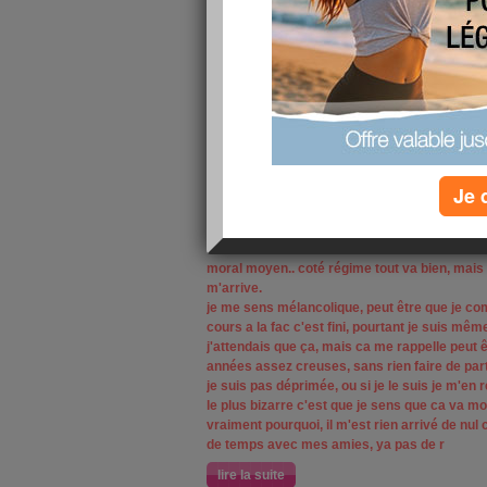
Je 
moral moyen.. coté régime tout va bien, mais 
m'arrive.
je me sens mélancolique, peut être que je com
cours a la fac c'est fini, pourtant je suis mêm
j'attendais que ça, mais ca me rappelle peut ê
années assez creuses, sans rien faire de part
je suis pas déprimée, ou si je le suis je m'e
le plus bizarre c'est que je sens que ca va 
vraiment pourquoi, il m'est rien arrivé de nul
de temps avec mes amies, ya pas de r
lire la suite