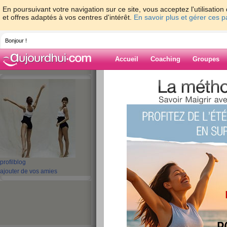
En poursuivant votre navigation sur ce site, vous acceptez l'utilisati
et offres adaptés à vos centres d'intérêt.
En savoir plus et gérer ces 
Bonjour !
Accueil
Coaching
Groupes
Accueil
>
espaces
>
Muffin
Blog de Muffin
aide blog
11 - 20 de 59
«
‹ Préc.
1
2
3
4
5
profil
blog
ajouter de vos amies
Vendredi 23 mai
publié le 23/05/2008 à 22:33