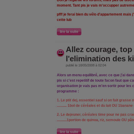
Bon je regarde les forums, mais pas de discu
moment. Tant pis je vais m'occupper autremen
pfff je ferai bien du vélo d'appartement mais j
cette lub
lire la suite
Allez courage, to
l'elimination des ki
publié le 18/05/2008 à 02:04
Alors un menu equilibré, avec ce que j'ai dans
pis si c'est repetitif de toute facon faut que 
organisation je vais pas m'en sortir pour les 
programme :
1. Le ptit dej, essentiel sauf si on fait grasse 
........... 1bol de céréales et du lait OU 1banane e
2. Le dejeuner, céréales time pour ne pas cra
...........1portion de quinoa, riz, semoule OU pâ
lire la suite