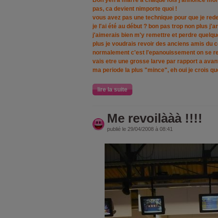
Bon yen a marre a chaque fois j'annonce mon 
pas, ca devient nimporte quoi !
vous avez pas une technique pour que je rede
je l'ai été au début ? bon pas trop non plus j
j'aimerais bien m'y remettre et perdre quelqu
plus je voudrais revoir des anciens amis du co
normalement c'est l'epanouissement on se revoi
vais etre une grosse larve par rapport a avan
ma periode la plus "mince", eh oui je crois qu
lire la suite
Me revoilààà !!!!
publié le 29/04/2008 à 08:41