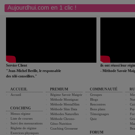
Aujourdhui.com en 1 clic !
Service Client
ils ont réussi leur rég
"Jean-Michel Berille, le responsable
- Méthode Savoir Maig
des télé-conseillers."
ACCUEIL
PREMIUM
COMMUNAUTÉ
RU
Accueil
Régime Savoir Maigrir
Groupes
Min
Méthode Montignac
Blogs
Nut
Méthode MentalSlim
Rencontres
Cui
COACHING
Méthode Slim Data
Bons plans
Psy
Menus régime
Méthodes Naturelles
Témoignages
For
Liste de courses
Méthode Chrono-
Quiz
Gro
Suivi des mensurations
Géno-Nutrition
Ma
Réglette de régime
Coaching Grossesse
Bea
FORUM
Exercices physiques