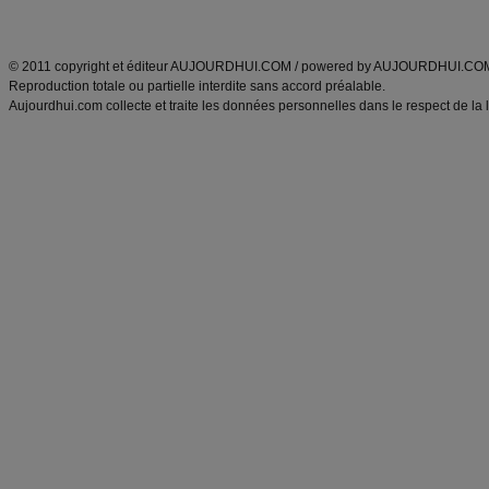
ANXA Partenaires
:
Recette
de cuisine |
Recette cuisine
|
© 2011 copyright et éditeur AUJOURDHUI.COM / powered by AUJOURDHUI.CO
Reproduction totale ou partielle interdite sans accord préalable.
Aujourdhui.com collecte et traite les données personnelles dans le respect de la 