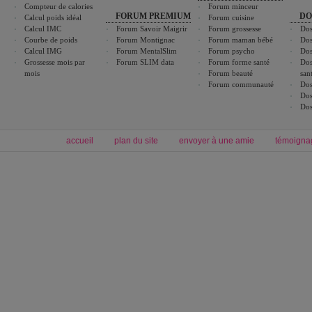
Compteur de calories
Forum minceur
FORUM PREMIUM
DO
Calcul poids idéal
Forum cuisine
Calcul IMC
Forum Savoir Maigrir
Forum grossesse
Dos
Courbe de poids
Forum Montignac
Forum maman bébé
Dos
Calcul IMG
Forum MentalSlim
Forum psycho
Dos
Grossesse mois par
Forum SLIM data
Forum forme santé
Dos
mois
Forum beauté
san
Forum communauté
Dos
Dos
Dos
accueil
plan du site
envoyer à une amie
témoigna
Forum minceur
Forum cuisine
Commencer un régime
boissons, vins et cocktails
Alimentation équilibrée et nutrition
astuces et bons plans
Minceur
Recette cuisine
exercices physiques
recette facile
produits minceur
Recette poulet
Tags
:
ventre plat
|
maigrir des fesses
|
abdominaux
|
régime américain
|
régime mayo
|
Découvrez aussi
:
exercices abdominaux
|
recette wok
|