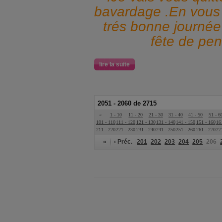
bavardage .En vous
trés bonne journé
fête de pen
lire la suite
2051 - 2060 de 2715
«
1 - 10
11 - 20
21 - 30
31 - 40
41 - 50
51 - 6
101 - 110
111 - 120
121 - 130
131 - 140
141 - 150
151 - 160
16
211 - 220
221 - 230
231 - 240
241 - 250
251 - 260
261 - 270
27
«
‹ Préc.
201
202
203
204
205
206