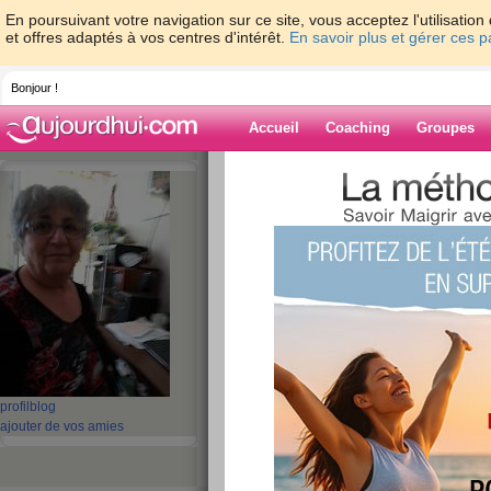
En poursuivant votre navigation sur ce site, vous acceptez l'utilisati
et offres adaptés à vos centres d'intérêt.
En savoir plus et gérer ces 
Bonjour !
Accueil
Coaching
Groupes
Accueil
>
espaces
>
jacotte8
Blog de jacotte8
aide blog
2051 - 2060 de 2715
«
1 - 10
11 - 20
21 - 30
31 - 40
41 - 50
51 - 6
101 - 110
111 - 120
121 - 130
131 - 140
141 - 150
151 - 160
16
211 - 220
221 - 230
231 - 240
241 - 250
251 - 260
261 - 270
27
profil
blog
«
‹ Préc.
201
202
203
204
205
206
ajouter de vos amies
MARDI //ET //LA P