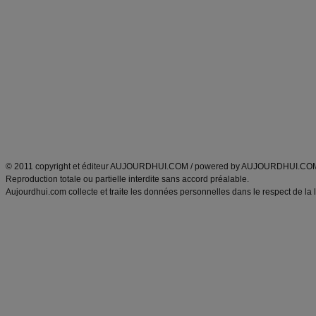
Alimentation équilibrée et nutrition
astuces et bons plans
Minceur
Recette cuisine
exercices physiques
recette facile
produits minceur
Recette poulet
Tags
:
ventre plat
|
maigrir des fesses
|
abdominaux
|
régime américain
|
régime mayo
|
Découvrez aussi
:
exercices abdominaux
|
recette wok
|
ANXA Partenaires
:
Recette
de cuisine |
Recette cuisine
|
© 2011 copyright et éditeur AUJOURDHUI.COM / powered by AUJOURDHUI.CO
Reproduction totale ou partielle interdite sans accord préalable.
Aujourdhui.com collecte et traite les données personnelles dans le respect de la 