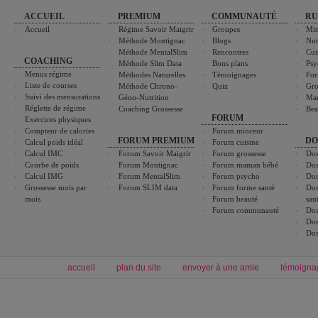
ACCUEIL
PREMIUM
COMMUNAUTÉ
RU
Accueil
Régime Savoir Maigrir
Groupes
Min
Méthode Montignac
Blogs
Nut
Méthode MentalSlim
Rencontres
Cui
COACHING
Méthode Slim Data
Bons plans
Psy
Menus régime
Méthodes Naturelles
Témoignages
For
Liste de courses
Méthode Chrono-
Quiz
Gro
Suivi des mensurations
Géno-Nutrition
Ma
Réglette de régime
Coaching Grossesse
Bea
FORUM
Exercices physiques
Compteur de calories
Forum minceur
FORUM PREMIUM
DO
Calcul poids idéal
Forum cuisine
Calcul IMC
Forum Savoir Maigrir
Forum grossesse
Dos
Courbe de poids
Forum Montignac
Forum maman bébé
Dos
Calcul IMG
Forum MentalSlim
Forum psycho
Dos
Grossesse mois par
Forum SLIM data
Forum forme santé
Dos
mois
Forum beauté
san
Forum communauté
Dos
Dos
Dos
accueil
plan du site
envoyer à une amie
témoigna
Forum minceur
Forum cuisine
Commencer un régime
boissons, vins et cocktails