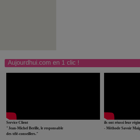
Aujourdhui.com en 1 clic !
Service Client
ils ont réussi leur rég
"Jean-Michel Berille, le responsable
- Méthode Savoir Maig
des télé-conseillers."