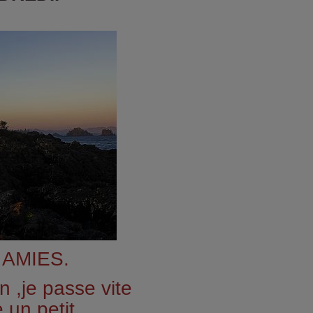
AMIES.
 ,je passe vite
e un petit