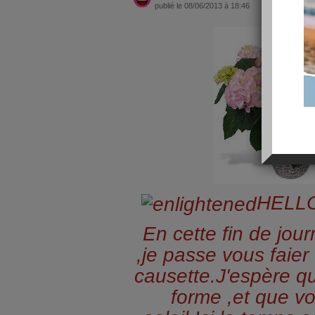
publié le 08/06/2013 à 18:46
HELLO
En cette fin de jou
,je passe vous faier 
causette.J'espère q
forme ,et que v