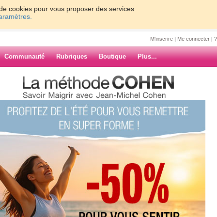
on de cookies pour vous proposer des services
paramètres.
M'inscrire
|
Me connecter
|
?
Communauté
Rubriques
Boutique
Plus...
0
61 - 70
71 - 80
81 - 90
91 - 100
1 - 170
171 - 180
181 - 190
191 - 200
201 - 210
1 - 272
»
207
208
209
210
Suiv. ›
»
ARCHIVES
EDI.