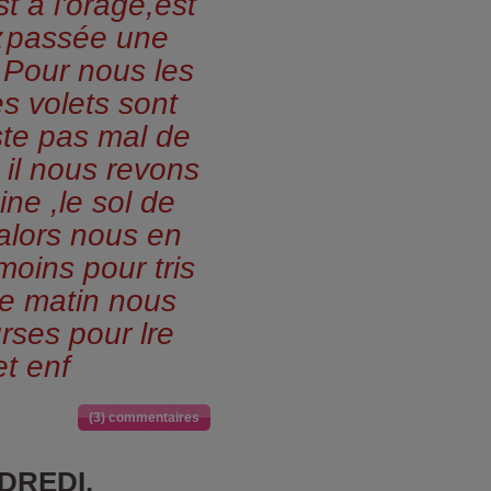
st a l'orage,est
z
passée une
.Pour nous les
s volets sont
ste pas mal de
r il nous revons
ine ,le sol de
alors nous en
oins pour tris
ce matin nous
rses pour lre
t enf
(3) commentaires
NDREDI.