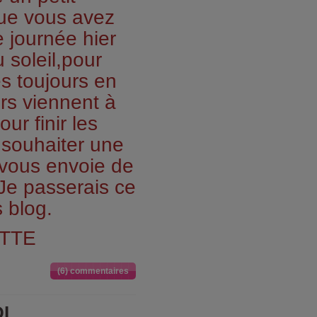
que vous avez
 journée hier
 soleil,pour
 toujours en
ers viennent à
ur finir les
s souhaiter une
 vous envoie de
.Je passerais ce
s blog.
TTE
(6) commentaires
I