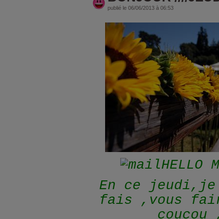
publié le 06/06/2013 à 06:53
HELLO 
En ce jeudi,je
fais ,vous fai
coucou 