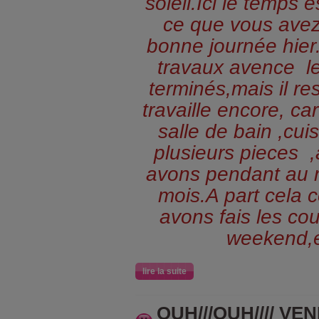
soleil.Ici le temps e
ce que vous ave
bonne journée hier
travaux avence le
terminés,mais il re
travaille encore, ca
salle de bain ,cuis
plusieurs pieces ,
avons pendant au m
mois.A part cela 
avons fais les cou
weekend,e
lire la suite
OUH///OUH//// VE