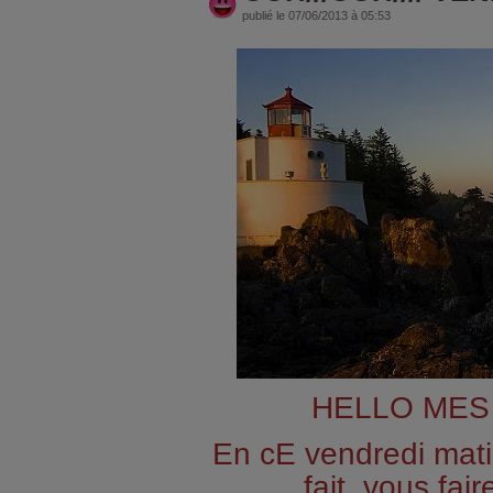
publié le 07/06/2013 à 05:53
HELLO MES 
En cE vendredi matin
fait ,vous fair