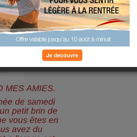
Je decouvre
 MES AMIES.
rnée de samedi
un petit brin de
ue vous êtes en
ous avez du