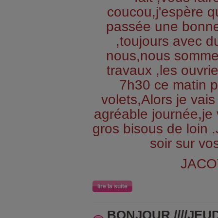
coucou,j'espère 
passée une bonne
,toujours avec du
nous,nous sommes
travaux ,les ouvri
7h30 ce matin po
volets,Alors je vai
agréable journée,je
gros bisous de loin 
soir sur vo
JACO
lire la suite
BONJOUR ////JEUD