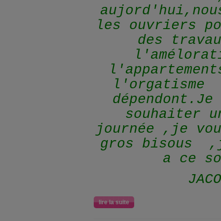
aujord'hui,nou
les ouvriers p
des trava
l'amélorat
l'appartement
l'orgatisme 
dépendont.Je
souhaiter u
journée ,je vo
gros bisous ,
a ce s
JACOT
lire la suite