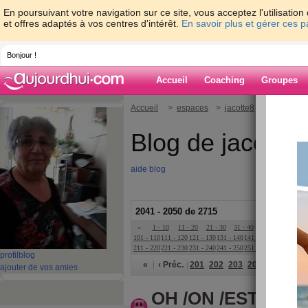
En poursuivant votre navigation sur ce site, vous acceptez l'utilisati
et offres adaptés à vos centres d'intérêt.
En savoir plus et gérer ces 
Bonjour !
Accueil
Coaching
Groupes
Accueil
>
espaces
>
jacotte8
Blog de jacotte8
aide blog
2041 - 2050 de 2715
«
1 - 10
11 - 20
21 - 30
31 - 40
41 - 50
51 - 6
101 - 110
111 - 120
121 - 130
131 - 140
141 - 150
151 - 160
16
211 - 220
221 - 230
231 - 240
241 - 250
251 - 260
261 - 270
27
profil
blog
«
‹ Préc.
201
202
203
204
205
206
ajouter de vos amies
OH /ON /EST/ SAM