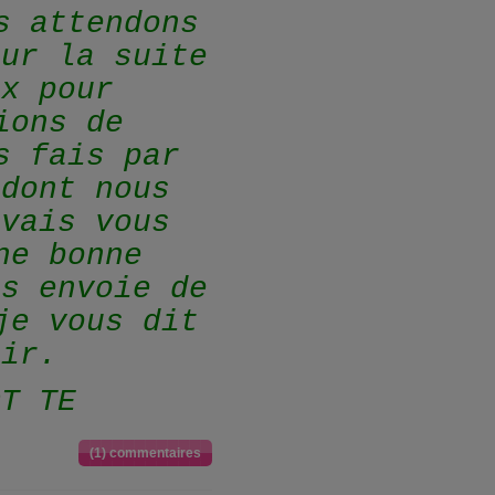
s attendons
our la suite
ux pour
ions de
s fais par
dont nous
 vais vous
ne bonne
us envoie de
je vous dit
oir.
 TE
(1) commentaires