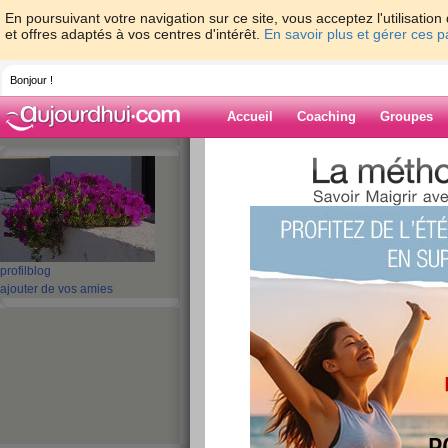
En poursuivant votre navigation sur ce site, vous acceptez l'utilisati
et offres adaptés à vos centres d'intérêt.
En savoir plus et gérer ces 
Bonjour !
Accueil
Coaching
Groupes
Accueil
>
espaces
>
ribambelle
Blog de ribambe
aide blog
profil
blog
ajouter de vos amies
441 - 450 de 473
«
1 - 10
11 - 20
21 - 30
31 - 40
41 - 48
»
«
‹ Préc.
41
42
43
44
45
46
Belle journée, bien
publié le 12/12/2007 à 23:22