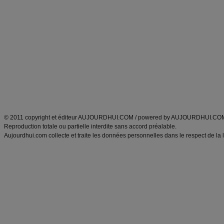
Alimentation équilibrée et nutrition
astuces et bons plans
Minceur
Recette cuisine
exercices physiques
recette facile
produits minceur
Recette poulet
Tags
:
ventre plat
|
maigrir des fesses
|
abdominaux
|
régime américain
|
régime mayo
|
Découvrez aussi
:
exercices abdominaux
|
recette wok
|
ANXA Partenaires
:
Recette
de cuisine |
Recette cuisine
|
© 2011 copyright et éditeur AUJOURDHUI.COM / powered by AUJOURDHUI.CO
Reproduction totale ou partielle interdite sans accord préalable.
Aujourdhui.com collecte et traite les données personnelles dans le respect de la 