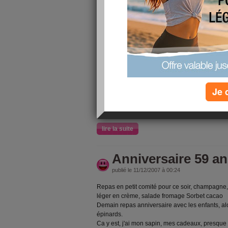
Je lis les blogs des amis, quelques sujets du f
listes des amis du groupe ? à part voir les comm
créateur du groupe. Pas grave l'essentiel c'est d
lire la suite
visite hopital
publié le 11/12/2007 à 23:22
Je 
Ma copine, plus jeune que moi s'est faite opéré
toujours inquiétant ce genre d'intervention. Il f
notre squelette à porter ces kgs inutiles.
lire la suite
Anniversaire 59 a
publié le 11/12/2007 à 00:24
Repas en petit comité pour ce soir, champagne
léger en crème, salade fromage Sorbet cacao
Demain repas anniversaire avec les enfants, alo
épinards.
Ca y est, j'ai mon sapin, mes cadeaux, presque