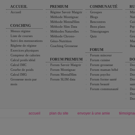
ACCUEIL
PREMIUM
COMMUNAUTÉ
RU
Accueil
Régime Savoir Maigrir
Groupes
Min
Méthode Montignac
Blogs
Nut
Méthode MentalSlim
Rencontres
Cui
COACHING
Méthode Slim Data
Bons plans
Psy
Menus régime
Méthodes Naturelles
Témoignages
For
Liste de courses
Méthode Chrono-
Quiz
Gro
Suivi des mensurations
Géno-Nutrition
Ma
Réglette de régime
Coaching Grossesse
Bea
FORUM
Exercices physiques
Compteur de calories
Forum minceur
FORUM PREMIUM
DO
Calcul poids idéal
Forum cuisine
Calcul IMC
Forum Savoir Maigrir
Forum grossesse
Dos
Courbe de poids
Forum Montignac
Forum maman bébé
Dos
Calcul IMG
Forum MentalSlim
Forum psycho
Dos
Grossesse mois par
Forum SLIM data
Forum forme santé
Dos
mois
Forum beauté
san
Forum communauté
Dos
Dos
Dos
accueil
plan du site
envoyer à une amie
témoigna
Forum minceur
Forum cuisine
Commencer un régime
boissons, vins et cocktails