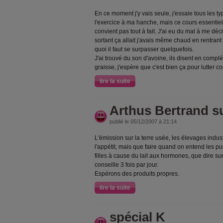
En ce moment j'y vais seule, j'essaie tous les
l'exercice à ma hanche, mais ce cours essentie
convient pas tout à fait. J'ai eu du mal à me déci
sortant ça allait j'avais même chaud en rentrant
quoi il faut se surpasser quelquefois.
J'ai trouvé du son d'avoine, ils disent en comp
graisse, j'espère que c'est bien ça pour lutter co
lire la suite
Arthus Bertrand sur
publié le 05/12/2007 à 21:14
L'émission sur la terre usée, les élevages indust
l'appétit, mais que faire quand on entend les p
filles à cause du lait aux hormones, que dire sur
conseille 3 fois par jour.
Espérons des produits propres.
lire la suite
spécial K