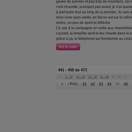
gavée de paroles et pas trop de nourriture, j'
c'est chouette, pourquoi pas avant, je n'ai qu
à part boire tout au long de la journée. Je suis 
mois vivre sans vieillir, en fait on est sur la 
moins, un peu de sport et réfléchir.
Ce soir à la campagne on veille aux chandelles e
courant, la tempête sévit le feu chante dans le
grâce à ça, le téléphone qui fonctionne au cour
lire la suite
441 - 450 de 473
«
1 - 10
11 - 20
21 - 30
31 - 40
41 - 48
»
«
‹ Préc.
41
42
43
44
45
46