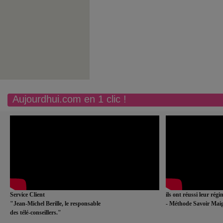
Aujourdhui.com en 1 clic !
Service Client
ils ont réussi leur rég
"Jean-Michel Berille, le responsable
- Méthode Savoir Maig
des télé-conseillers."