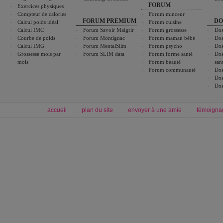
FORUM
Exercices physiques
Compteur de calories
Forum minceur
FORUM PREMIUM
DO
Calcul poids idéal
Forum cuisine
Calcul IMC
Forum Savoir Maigrir
Forum grossesse
Dos
Courbe de poids
Forum Montignac
Forum maman bébé
Dos
Calcul IMG
Forum MentalSlim
Forum psycho
Dos
Grossesse mois par
Forum SLIM data
Forum forme santé
Dos
mois
Forum beauté
san
Forum communauté
Dos
Dos
Dos
accueil
plan du site
envoyer à une amie
témoigna
Forum minceur
Forum cuisine
Commencer un régime
boissons, vins et cocktails
Alimentation équilibrée et nutrition
astuces et bons plans
Minceur
Recette cuisine
exercices physiques
recette facile
produits minceur
Recette poulet
Tags
:
ventre plat
|
maigrir des fesses
|
abdominaux
|
régime américain
|
régime mayo
|