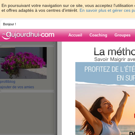
En poursuivant votre navigation sur ce site, vous acceptez l'utilisati
et offres adaptés à vos centres d'intérêt.
En savoir plus et gérer ces 
Bonjour !
Accueil
Coaching
Groupes
Accueil
>
espaces
>
ribambelle
Blog de ribambe
aide blog
profil
blog
ajouter de vos amies
151 - 160 de 473
«
1 - 10
11 - 20
21 - 30
31 - 40
41 - 48
»
«
‹ Préc.
11
12
13
14
15
16
Tristesse
publié le 06/11/2008 à 20:35