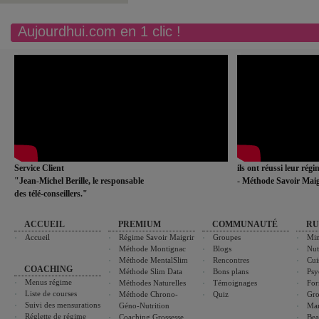
Aujourdhui.com en 1 clic !
Service Client
ils ont réussi leur rég
"Jean-Michel Berille, le responsable
- Méthode Savoir Maig
des télé-conseillers."
ACCUEIL
PREMIUM
COMMUNAUTÉ
RU
Accueil
Régime Savoir Maigrir
Groupes
Min
Méthode Montignac
Blogs
Nut
Méthode MentalSlim
Rencontres
Cui
COACHING
Méthode Slim Data
Bons plans
Psy
Menus régime
Méthodes Naturelles
Témoignages
For
Liste de courses
Méthode Chrono-
Quiz
Gro
Suivi des mensurations
Géno-Nutrition
Ma
Réglette de régime
Coaching Grossesse
Bea