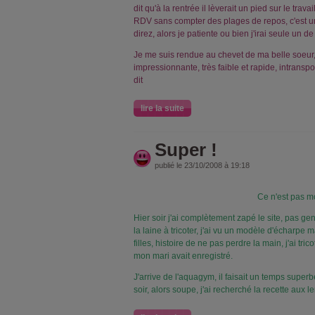
dit qu'à la rentrée il lèverait un pied sur le trava
RDV sans compter des plages de repos, c'est 
direz, alors je patiente ou bien j'irai seule un de
Je me suis rendue au chevet de ma belle soeur, 
impressionnante, très faible et rapide, intransp
dit
lire la suite
Super !
publié le 23/10/2008 à 19:18
Ce n'est pas mo
Hier soir j'ai complètement zapé le site, pas genti
la laine à tricoter, j'ai vu un modèle d'écharpe 
filles, histoire de ne pas perdre la main, j'ai tric
mon mari avait enregistré.
J'arrive de l'aquagym, il faisait un temps superbe
soir, alors soupe, j'ai recherché la recette aux le