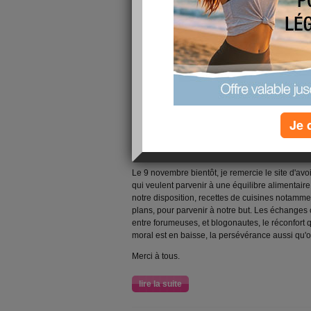
Ma belle-soeur a expiré, de son petit souffle, al
tuyau qui la maintenait à la vie. Depuis 2 jours
certainement inconsciente. Je suis contente qu
voir avant, pour lui, pour mon frère, pour elle, el
lire la suite
Bientôt un an
Je 
publié le 05/11/2008 à 22:22
Le 9 novembre bientôt, je remercie le site d'avoi
qui veulent parvenir à une équilibre alimentaire
notre disposition, recettes de cuisines notamme
plans, pour parvenir à notre but. Les échanges 
entre forumeuses, et blogonautes, le réconfort qu
moral est en baisse, la persévérance aussi qu'o
Merci à tous.
lire la suite