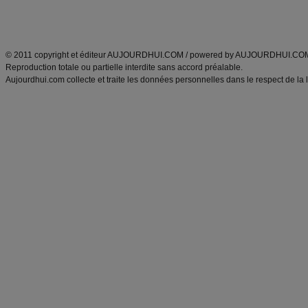
Découvrez aussi
:
exercices abdominaux
|
recette wok
|
ANXA Partenaires
:
Recette
de cuisine |
Recette cuisine
|
© 2011 copyright et éditeur AUJOURDHUI.COM / powered by AUJOURDHUI.CO
Reproduction totale ou partielle interdite sans accord préalable.
Aujourdhui.com collecte et traite les données personnelles dans le respect de la 