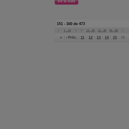
lire la suite
151 - 160 de 473
«
1 - 10
11 - 20
21 - 30
31 - 40
41 - 48
»
«
‹ Préc.
11
12
13
14
15
16