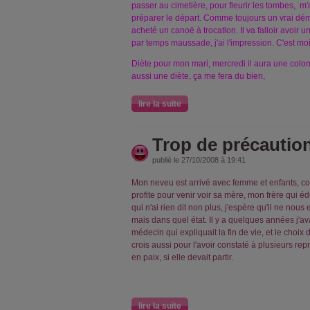
passer au cimetière, pour fleurir les tombes, m'
préparer le départ. Comme toujours un vrai d
acheté un canoë à trocatlon. Il va falloir avoir 
par temps maussade, j'ai l'impression. C'est moi
Diète pour mon mari, mercredi il aura une colono
aussi une diète, ça me fera du bien,
lire la suite
Trop de précautio
publié le 27/10/2008 à 19:41
Mon neveu est arrivé avec femme et enfants, con
profite pour venir voir sa mère, mon frère qui éd
qui n'ai rien dit non plus, j'espère qu'il ne nous 
mais dans quel état. Il y a quelques années j'a
médecin qui expliquait la fin de vie, et le choix d
crois aussi pour l'avoir constaté à plusieurs repri
en paix, si elle devait partir.
lire la suite