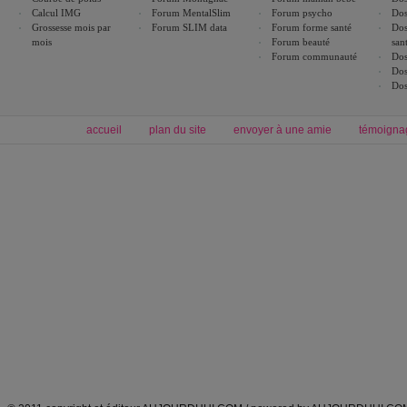
Calcul IMG
Forum MentalSlim
Forum psycho
Dos
Grossesse mois par
Forum SLIM data
Forum forme santé
Dos
mois
Forum beauté
san
Forum communauté
Dos
Dos
Dos
accueil
plan du site
envoyer à une amie
témoigna
Forum minceur
Forum cuisine
Commencer un régime
boissons, vins et cocktails
Alimentation équilibrée et nutrition
astuces et bons plans
Minceur
Recette cuisine
exercices physiques
recette facile
produits minceur
Recette poulet
Tags
:
ventre plat
|
maigrir des fesses
|
abdominaux
|
régime américain
|
régime mayo
|
Découvrez aussi
:
exercices abdominaux
|
recette wok
|
ANXA Partenaires
:
Recette
de cuisine |
Recette cuisine
|