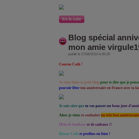
lire la suite
Blog spécial anniv
mon amie virgule1
publié le 27/06/2010 à 00:20
Coucou Cath !
Je viens faire ce petit blog
pour te dire que je pense
pouvoir fêter
ton anniversaire en France avec ta fam
Je suis sûre que
tu vas passer un
beau jour d'anni
Alors je viens
te souhaiter
un très bon anniversaire
Plein de bonheur
et de cadeaux !!
Bisous Cath
et profites-en bien !