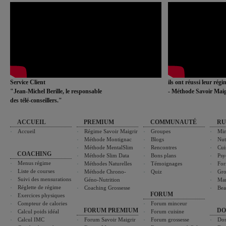
Service Client
ils ont réussi leur rég
"Jean-Michel Berille, le responsable
- Méthode Savoir Maig
des télé-conseillers."
ACCUEIL
PREMIUM
COMMUNAUTÉ
RU
Accueil
Régime Savoir Maigrir
Groupes
Min
Méthode Montignac
Blogs
Nut
Méthode MentalSlim
Rencontres
Cui
COACHING
Méthode Slim Data
Bons plans
Psy
Menus régime
Méthodes Naturelles
Témoignages
For
Liste de courses
Méthode Chrono-
Quiz
Gro
Suivi des mensurations
Géno-Nutrition
Ma
Réglette de régime
Coaching Grossesse
Bea
FORUM
Exercices physiques
Compteur de calories
Forum minceur
FORUM PREMIUM
DO
Calcul poids idéal
Forum cuisine
Calcul IMC
Forum Savoir Maigrir
Forum grossesse
Dos