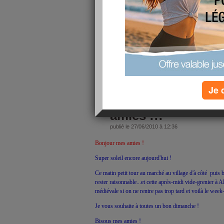
Je viens faire mon blog tardivement car ce matin levée 
distribution du journal municipal jusqu'à 12H . 19° déj
gros problèmes intestinaux....Je ne sais pas si c'était dû
autres hier tellement il faisait chaud ( 36° ) mais la cata
dormi ! Et mon homme têtu n'a pas voulu qu'on rentre av
n'ai rien avalé avant de partir sauf 2 cafés mais reparti
lire la suite
Je 
Bon dimanche avec
amies !!!
publié le 27/06/2010 à 12:36
Bonjour mes amies !
Super soleil encore aujourd'hui !
Ce matin petit tour au marché au village d'à côté puis 
rester raisonnable...et cette après-midi vide-grenier à Alb
médiévale si on ne rentre pas trop tard et voilà le week
Je vous souhaite à toutes un bon dimanche !
Bisous mes amies !