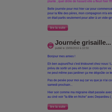
plante , quel drôle de hasard elle a fleuri hier !!!!
Belle journée pour moi hier car pour commencer
pour la fête des pères, mon compagnon m'a em
on était partis seulement pour aller à un vide-gre
lire la suite
Journée grisaille...
publié le 19/06/2010 à 10:50
Bonjour mes amies !
Eh ben aujourd'hui c'est tristounet chez nous ! Le c
prévu de sortir un peu eh bien je crois qu'on va
ne peut même pas jardiner ça me dégoûte ce te
Pas de pesée pour moi auj car vu que je n'ai 
samedi prochain...
Hier soir comme ma migraine était passée ave
au ciné voir "la tête en friche" avec Depardieu ( 
lire la suite