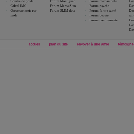
Courbe de poids
Forum Montignac
Forum maman bébé
Dos
Calcul IMG
Forum MentalSlim
Forum psycho
Dos
Grossesse mois par
Forum SLIM data
Forum forme santé
Dos
mois
Forum beauté
san
Forum communauté
Dos
Dos
Dos
accueil
plan du site
envoyer à une amie
témoigna
Forum minceur
Forum cuisine
Commencer un régime
boissons, vins et cocktails
Alimentation équilibrée et nutrition
astuces et bons plans
Minceur
Recette cuisine
exercices physiques
recette facile
produits minceur
Recette poulet
Tags
:
ventre plat
|
maigrir des fesses
|
abdominaux
|
régime américain
|
régime mayo
|
Découvrez aussi
:
exercices abdominaux
|
recette wok
|
ANXA Partenaires
:
Recette
de cuisine |
Recette cuisine
|