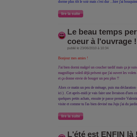
dorme plus tôt le soir mais c'est dur ...hier j'ai bouquin
lire la suite
Le beau temps pers
coeur à l'ouvrage !
publié le 23/06/2010 à 10:34
Bonjour mes amies !
J'ai bien dormi malgré un coucher tardif mais ça je sui
magnifique soleil déjà présent que j'ai ouvert les volets
et ça donne envie de bouger un peu plus !!
Alors ce matin un peu de ménage, puis ma déclaration d
ici ) . Cet après-midi je vais faire une livraison d'ue
quelques petits achats, ensuite je passe prendre Valent
visite et comme tu l'as bien deviné ma Juju j'ai du jard
lire la suite
L'été est ENFIN là !