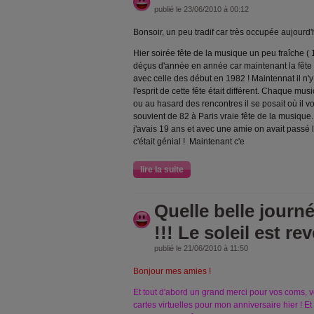
publié le 23/06/2010 à 00:12
Bonsoir, un peu tradif car très occupée aujourd'h
Hier soirée fête de la musique un peu fraîche ( 
déçus d'année en année car maintenant la fête d
avec celle des début en 1982 ! Maintennat il n'
l'esprit de cette fête était différent. Chaque mu
ou au hasard des rencontres il se posait où il v
souvient de 82 à Paris vraie fête de la musique.
j'avais 19 ans et avec une amie on avait passé l
c'était génial ! Maintenant c'e
lire la suite
Quelle belle journé
!!! Le soleil est re
publié le 21/06/2010 à 11:50
Bonjour mes amies !
Et tout d'abord un grand merci pour vos coms, v
cartes virtuelles pour mon anniversaire hier ! Et