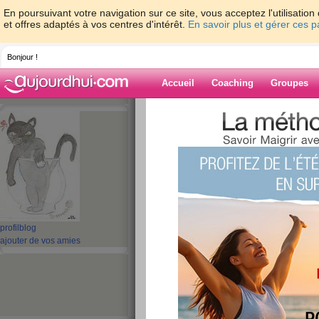
En poursuivant votre navigation sur ce site, vous acceptez l'utilisati
et offres adaptés à vos centres d'intérêt.
En savoir plus et gérer ces 
Bonjour !
Accueil
Coaching
Groupes
Accueil
>
espaces
>
sylchat
Blog de sylchat
aide blog
11 - 20 de 94
«
‹ Préc.
1
2
3
4
5
profil
blog
ajouter de vos amies
Début de semaine f
publié le 28/06/2010 à 16:53
Bonjour mes amies !