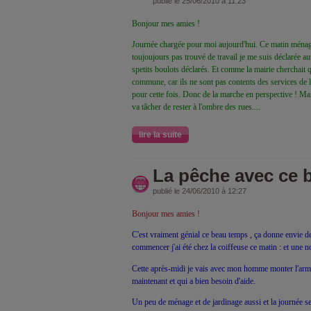
publié le 25/06/2010 à 11:23
Bonjour mes amies !
Journée chargée pour moi aujourd'hui. Ce matin ménag
toujoujours pas trouvé de travail je me suis déclarée a
spetits boulots déclarés. Et comme la mairie cherchait q
commune, car ils ne sont pas contents des services de l
pour cette fois. Donc de la marche en perspective ! 
va tâcher de rester à l'ombre des rues....
lire la suite
La pêche avec ce 
publié le 24/06/2010 à 12:27
Bonjour mes amies !
C'est vraiment génial ce beau temps , ça donne envie de
commencer j'ai été chez la coiffeuse ce matin : et une n
Cette après-midi je vais avec mon homme monter l'armo
maintenant et qui a bien besoin d'aide.
Un peu de ménage et de jardinage aussi et la journée ser