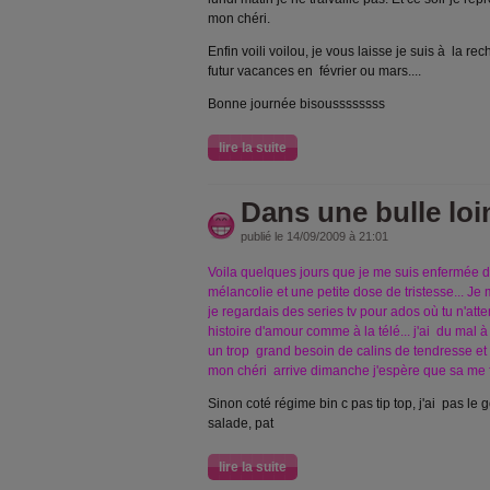
mon chéri.
Enfin voili voilou, je vous laisse je suis à la r
futur vacances en février ou mars....
Bonne journée bisoussssssss
lire la suite
Dans une bulle loin 
publié le 14/09/2009 à 21:01
Voila quelques jours que je me suis enfermée d
mélancolie et une petite dose de tristesse... Je
je regardais des series tv pour ados
où tu n'att
histoire d'amour comme à la télé
... j'ai du mal 
un trop grand besoin de calins de tendresse et 
mon chéri arrive dimanche j'espère que sa me f
Sinon coté régime bin c pas tip top, j'ai pas le 
salade, pat
lire la suite