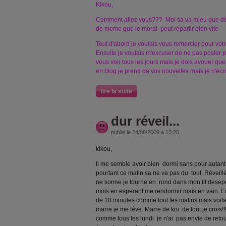
Kikou,
Comment allez vous??? Moi sa va mieu que déb
de meme que le moral peut repartir bien vite.
Tout d'abord je voulais vous remercier pour votr
Ensuite je voulais m'excuser de ne pas poster pl
vous voir tous les jours mais je dois avouer qu
en blog je prend de vos nouvelles mais je n'écr
lire la suite
dur réveil...
publié le 24/08/2009 à 13:26
kikou,
Il me semble avoir bien dormi sans pour autant 
pourtant ce matin sa ne va pas du tout. Réveil
ne sonne je tourne en rond dans mon lit desep
mois en esperant me rendormir mais en vain. En
de 10 minutes comme tout les matins mais voila
marre je me léve. Marre de koi de tout je crois!!
comme tous les lundi je n'ai pas envie de retou