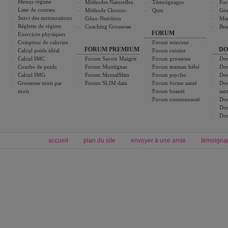
Menus régime
Méthodes Naturelles
Témoignages
For
Liste de courses
Méthode Chrono-
Quiz
Gro
Suivi des mensurations
Géno-Nutrition
Ma
Réglette de régime
Coaching Grossesse
Bea
FORUM
Exercices physiques
Compteur de calories
Forum minceur
FORUM PREMIUM
DO
Calcul poids idéal
Forum cuisine
Calcul IMC
Forum Savoir Maigrir
Forum grossesse
Dos
Courbe de poids
Forum Montignac
Forum maman bébé
Dos
Calcul IMG
Forum MentalSlim
Forum psycho
Dos
Grossesse mois par
Forum SLIM data
Forum forme santé
Dos
mois
Forum beauté
san
Forum communauté
Dos
Dos
Dos
accueil
plan du site
envoyer à une amie
témoigna
Forum minceur
Forum cuisine
Commencer un régime
boissons, vins et cocktails
Alimentation équilibrée et nutrition
astuces et bons plans
Minceur
Recette cuisine
exercices physiques
recette facile
produits minceur
Recette poulet