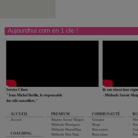
Aujourdhui.com en 1 clic !
Service Client
ils ont réussi leur rég
"Jean-Michel Berille, le responsable
- Méthode Savoir Maig
des télé-conseillers."
ACCUEIL
PREMIUM
COMMUNAUTÉ
RU
Accueil
Régime Savoir Maigrir
Groupes
Min
Méthode Montignac
Blogs
Nut
Méthode MentalSlim
Rencontres
Cui
COACHING
Méthode Slim Data
Bons plans
Psy