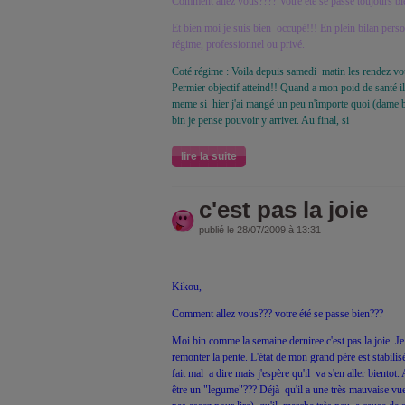
Comment allez vous???? Votre été se passe toujours bi
Et bien moi je suis bien occupé!!! En plein bilan perso
régime, professionnel ou privé.
Coté régime : Voila depuis samedi matin les rendez vou
Permier objectif atteind!! Quand a mon poid de santé i
meme si hier j'ai mangé un peu n'importe quoi (dame ba
bin je pense pouvoir y arriver. Au final, si
lire la suite
c'est pas la joie
publié le 28/07/2009 à 13:31
Kikou,
Comment allez vous??? votre été se passe bien???
Moi bin comme la semaine derniree c'est pas la joie. Je 
remonter la pente. L'état de mon grand père est stabilis
fait mal a dire mais j'espère qu'il va s'en aller bientot.
être un "legume"??? Déjà qu'il a une très mauvaise vue ( 