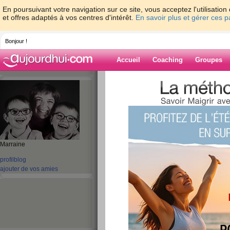
En poursuivant votre navigation sur ce site, vous acceptez l'utilisati
et offres adaptés à vos centres d'intérêt.
En savoir plus et gérer ces 
Bonjour !
Accueil
Coaching
Groupes
Accueil
>
espaces
>
tikki54
Blog de tikki54
aide blog
Marraine
401 - 410 de 443
profil
blog
ajouter de vos amies
«
1 - 10
11 - 20
21 - 30
31 - 40
41 - 45
»
«
‹ Préc.
41
42
43
44
45
Suiv.
Pas de titre
publié le 30/09/2009 à 13:14