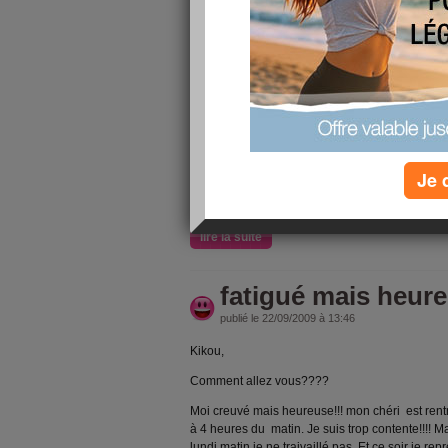
Kikou!!!
Comment allez vous???? Moi plus en forme que 
refaire mon quota de sommeille meme si je cours
que je ne dors pas très bien.
Enfin bon tout va bien pour moi. Je suis toujour
vacances pour mars... Et en pleinne question su
mercredi dans mon ancienne agence ou est ce
concertrer pleinnement sur la deuxième agenc
Je 
nouveau patron ne pourra pas tout de suite me
un peu perdu de ce coté là mais c pa
lire la suite
fatigué mais heure
publié le 22/09/2009 à 13:46
Kikou,
Comment allez vous????
Moi creuvé mais heureuse!!! mon chéri est rent
à 4 heures du matin. Je suis trop contente!!!!
lundi matin je ne traivaillé pas. Et ce soir je r