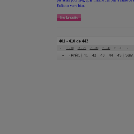
pas assez pour lire), qu'il marche très peu a cause de 
Enfin on verra bien.
lire la suite
401 - 410 de 443
«
1 - 10
11 - 20
21 - 30
31 - 40
41 - 45
»
«
‹ Préc.
41
42
43
44
45
Suiv.