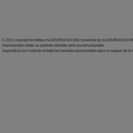
Tags
:
ventre plat
|
maigrir des fesses
|
abdominaux
|
régime américain
|
régime mayo
|
Découvrez aussi
:
exercices abdominaux
|
recette wok
|
ANXA Partenaires
:
Recette
de cuisine |
Recette cuisine
|
© 2011 copyright et éditeur AUJOURDHUI.COM / powered by AUJOURDHUI.CO
Reproduction totale ou partielle interdite sans accord préalable.
Aujourdhui.com collecte et traite les données personnelles dans le respect de la 