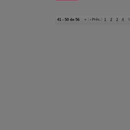
41 - 50 de 56
«
‹ Préc.
1
2
3
4
5