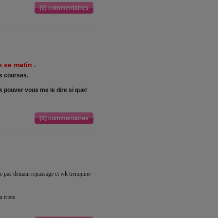
(0) commentaires
 se matin .
es courses.
k pouver vous me le dire si quel
(0) commentaires
étte pas demain repassage et wk trenquine
 triste