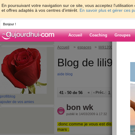
En poursuivant votre navigation sur ce site, vous acceptez l'utilisati
et offres adaptés à vos centres d'intérêt.
En savoir plus et gérer ces 
Bonjour !
Accueil
Coaching
Groupes
Accueil
>
espaces
>
lili91200
Blog de lili9120
aide blog
41 - 50 de 56
«
‹ Préc.
1
2
3
4
5
profil
blog
ajouter de vos amies
bon wk
publié le 14/03/2009 à 17:32
donc comme je vous est dis hier je co
mars .