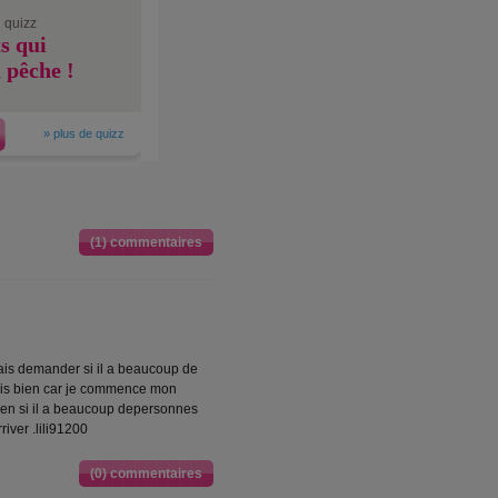
 quizz
s qui
 pêche !
»
plus de quizz
(1) commentaires
lais demander si il a beaucoup de
ais bien car je commence mon
bien si il a beaucoup depersonnes
river .lili91200
(0) commentaires