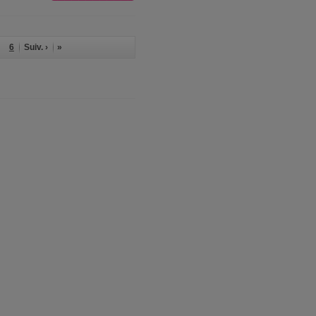
6
Suiv. ›
»