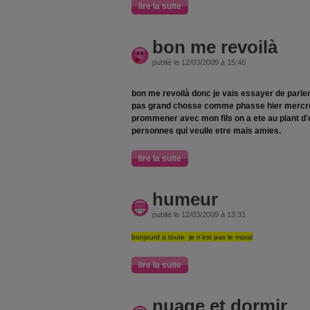
lire la suite
bon me revoilà
publié le 12/03/2009 à 15:46
bon me revoilà donc je vais essayer de parler 
pas grand chosse comme phasse hier mercredi
prommener avec mon fils on a ete au plant d'
personnes qui veulle etre mais amies.
lire la suite
humeur
publié le 12/03/2009 à 13:31
bonjourd a toute je n'est pas le moral
lire la suite
nuage et dormir