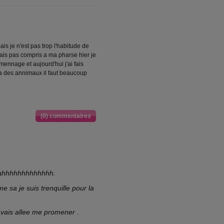
is je n'est pas trop l'habitude de
ais pas compris a ma pharse hier je
mennage et aujourd'hui j'ai fais
 a des annimaux il faut beaucoup
(0) commentaires
in ahhhhhhhhhhhhh.
 sa je suis trenquille pour la
vais allee me promener .