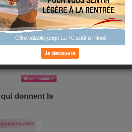
éales maissssssssssssssssss
beaucoup de café au moins 3
erveusse sang mon café .
uoi .
Je decouvre
dinde fromage fraises .
(0) commentaires
 qui donnent la