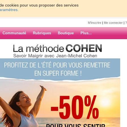
on de cookies pour vous proposer des services
paramètres.
M'inscrire
|
Me connecter
|
?
Communauté
Rubriques
Boutique
Plus...
0
6
Suiv. ›
»
mmence mon régime lundi 16
ARCHIVES