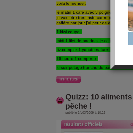
voilà le menue .
le matin 1 café avec 3 poignées de cér
je vais etre trés triste car moi je boie 
cafiére par jour j'ai peur de etre trés n
1 kiwi coupe .
midi 1 filet de haddock je cest pas c'est q
riz compler 1 yaoute nature .
16 heure 1 comporte .
le soir potage tranche de pain blanc de 
lire la suite
Quizz: 10 aliments
pêche !
publié le 14/03/2009 à 10:26