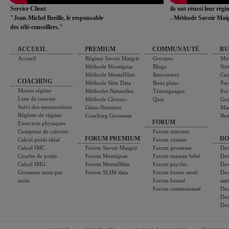
Service Client
ils ont réussi leur rég
"Jean-Michel Berille, le responsable
- Méthode Savoir Maig
des télé-conseillers."
ACCUEIL
PREMIUM
COMMUNAUTÉ
RU
Accueil
Régime Savoir Maigrir
Groupes
Min
Méthode Montignac
Blogs
Nut
Méthode MentalSlim
Rencontres
Cui
COACHING
Méthode Slim Data
Bons plans
Psy
Menus régime
Méthodes Naturelles
Témoignages
For
Liste de courses
Méthode Chrono-
Quiz
Gro
Suivi des mensurations
Géno-Nutrition
Ma
Réglette de régime
Coaching Grossesse
Bea
FORUM
Exercices physiques
Compteur de calories
Forum minceur
FORUM PREMIUM
DO
Calcul poids idéal
Forum cuisine
Calcul IMC
Forum Savoir Maigrir
Forum grossesse
Dos
Courbe de poids
Forum Montignac
Forum maman bébé
Dos
Calcul IMG
Forum MentalSlim
Forum psycho
Dos
Grossesse mois par
Forum SLIM data
Forum forme santé
Dos
mois
Forum beauté
san
Forum communauté
Dos
Dos
Dos