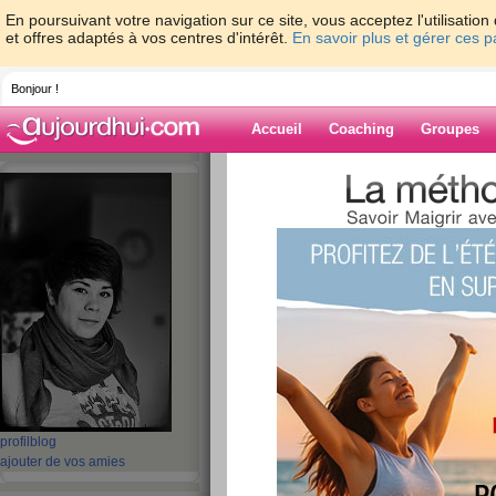
En poursuivant votre navigation sur ce site, vous acceptez l'utilisati
et offres adaptés à vos centres d'intérêt.
En savoir plus et gérer ces 
Bonjour !
Accueil
Coaching
Groupes
Accueil
>
espaces
>
Dame-Polgara
Blog de Dame-P
aide blog
311 - 320 de 670
«
1 - 10
11 - 20
21 - 30
31 - 40
41 - 50
51 - 6
«
‹ Préc.
31
32
33
34
35
36
S'ils ne veulent pas
profil
blog
ajouter de vos amies
voir ailleurs! :-)