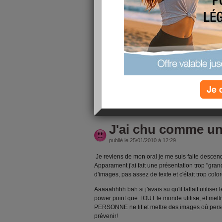
publié le 27/01/2010 à 07:06
Coucou à toutes !
Pfiouuu, les jours passent à une vitesse ! H
journée super productive ! J’avais un rapport
J’ai lu mes articles, fais mes critiques puis
une journée ! Ca c’est fait ! Il ne me reste
dimanche avant minuit et un oral à préparer,
passer que l’autre…
Je 
lire la suite
J'ai chu comme u
publié le 25/01/2010 à 12:29
Je reviens de mon oral je me suis faite descend
Apparament j'ai fait une présentation trop "gran
d'images, pas assez de texte et c'était trop colo
Aaaaahhhh bah si j'avais su qu'il fallait utilis
power point que TOUT le monde utilise, et met
PERSONNE ne lit et mettre des images où perso
prévenir!