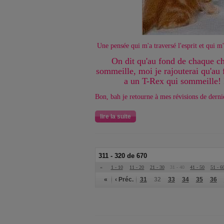
Une pensée qui m'a traversé l'esprit et qui m'a
On dit qu'au fond de chaque cha
sommeille, moi je rajouterai qu'au 
a un T-Rex qui sommeille! F
Bon, bah je retourne à mes révisions de derni
lire la suite
311 - 320 de 670
«
1 - 10
11 - 20
21 - 30
31 - 40
41 - 50
51 - 6
«
‹ Préc.
31
32
33
34
35
36