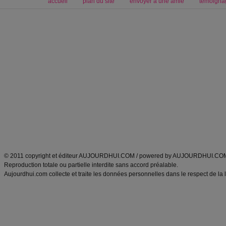
accueil
plan du site
envoyer à une amie
témoigna
Forum minceur
Forum cuisine
Commencer un régime
boissons, vins et cocktails
Alimentation équilibrée et nutrition
astuces et bons plans
Minceur
Recette cuisine
exercices physiques
recette facile
produits minceur
Recette poulet
Tags
:
ventre plat
|
maigrir des fesses
|
abdominaux
|
régime américain
|
régime mayo
|
Découvrez aussi
:
exercices abdominaux
|
recette wok
|
ANXA Partenaires
:
Recette
de cuisine |
Recette cuisine
|
© 2011 copyright et éditeur AUJOURDHUI.COM / powered by AUJOURDHUI.CO
Reproduction totale ou partielle interdite sans accord préalable.
Aujourdhui.com collecte et traite les données personnelles dans le respect de la 